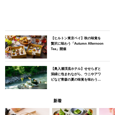
【ヒルトン東京ベイ】秋の味覚を
贅沢に味わう「Autumn Afternoon
Tea」開催
東京都
【奥入瀬渓流ホテル】せせらぎと
深緑に包まれながら、ウニやアワ
ビなど青森の夏の味覚を味わうフ
レンチディナーコース
青森県
新着