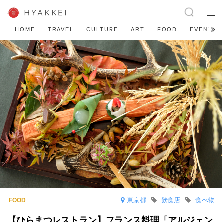
HOME
TRAVEL
CULTURE
ART
FOOD
EVENT
東京都
飲食店
食べ物
【ひらまつレストラン】フランス料理「アルジェン