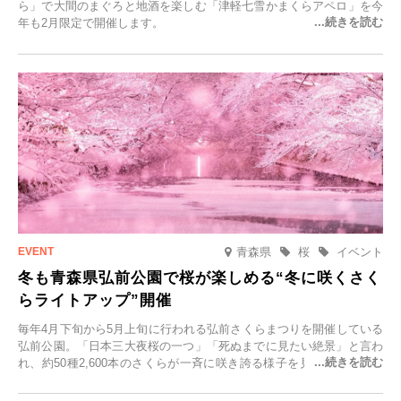
ら」で大間のまぐろと地酒を楽しむ「津軽七雪かまくらアペロ」を今
年も2月限定で開催します。
青森県
桜
イベント
冬も青森県弘前公園で桜が楽しめる“冬に咲くさく
らライトアップ”開催
毎年4月下旬から5月上旬に行われる弘前さくらまつりを開催している
弘前公園。「日本三大夜桜の一つ」「死ぬまでに見たい絶景」と言わ
れ、約50種2,600本のさくらが一斉に咲き誇る様子を見に、世界中か
ら観光客が集う人気スポットです。雪の見頃に合わせて2025年12月1
日(月)～2026年2月28日(土)の期間、「冬に咲くさくらライトアップ」