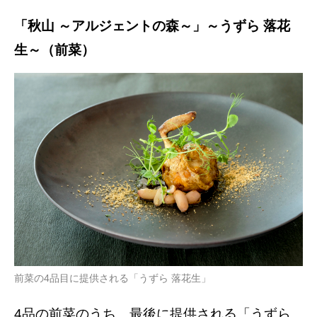
「秋山 ～アルジェントの森～」～うずら 落花
生～（前菜）
前菜の4品目に提供される「うずら 落花生」
4品の前菜のうち、最後に提供される「うずら