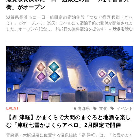
衛」がオープン
滋賀県長浜市に一日一組限定の宿泊施設「つなぐ宿喜兵衛（きへ
え）」がオープンし、楽天トラベルにて宿泊予約の受付が開始されま
した。オープンを記念し、1泊2日の無料宿泊を提供するキャンペーン
「＃一日一組限定の宿で一生に一度の思い出旅」を実施します。一日
一組限定の宿だからこそ叶う、大切な人との特別な時間を体験いただ
けます。
青森県
文化
イベント
【界 津軽】かまくらで大間のまぐろと地酒を楽し
む「津軽七雪かまくらアペロ」2月限定で開催
青森県・大鰐温泉に位置する温泉旅館「界 津軽」は、「七雪かまく