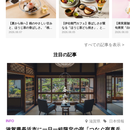
【夏から秋へ】桃のやさしい甘み
【伊右衛門カフェ】香ばしさが重
【果実屋珈
と、ほうじ茶の香ばしさ。「桃と
なる「ほうじ茶どら焼き」、とろ
旬果実「白
ほうじ茶のあんみつ」を8月中旬
ける「宇治抹茶ティラミス」が新
限定販売
2026.08.07
2026.08.05
2026.08.03
より期間限定販売
登場
すべての記事を表示 >
注目の記事
滋賀県
日本情報
滋賀県長浜市に一日一組限定の宿「つなぐ宿喜兵