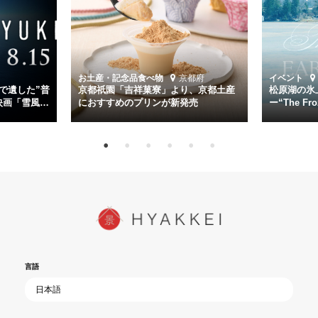
など実力派俳優が共演。そして戦艦大和と運命を共にした帝国海軍・
第二艦隊司令長官、伊藤整一を中井貴一が圧倒的な存在感で演じ切
る。
時代が再び、分断と暴力に揺れる現代。本作は「同じ過ちを繰り返す
道を歩んではいないか」と、彼らが命をかけて守りたいと願っ
お土産・記念品
食べ物
京都府
イベント
た”今”を生きる私達に問いかける。戦後80年、戦争の記憶が薄れゆく
で遺した”普
京都祇園「吉祥菓寮」より、京都土産
松原湖の氷
今だからこそ、尊い平和の価値を未来に繋ぐ作品『雪風 YUKIKAZE』
映画「雪風
におすすめのプリンが新発売
ー“The Fro
15日（金）よ
を多くの方にご覧いただきたい。
言語