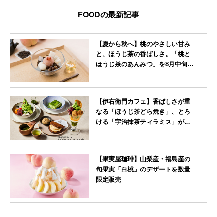
FOODの最新記事
【夏から秋へ】桃のやさしい甘み
と、ほうじ茶の香ばしさ。「桃と
ほうじ茶のあんみつ」を8月中旬よ
り期間限定販売
--
【伊右衛門カフェ】香ばしさが重
なる「ほうじ茶どら焼き」、とろ
ける「宇治抹茶ティラミス」が新
登場
--
【果実屋珈琲】山梨産・福島産の
旬果実「白桃」のデザートを数量
限定販売
東京都