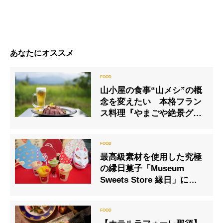
あなたにオススメ
山小屋の食事“山メシ”の概
念を変えたい 本格フラン
ス料理『やまごや絶景グル
メ』
最⾼級素材を使⽤した究極
の縁⽇菓⼦「Museum
Sweets Store 縁⽇」にて
限定スイーツを販売