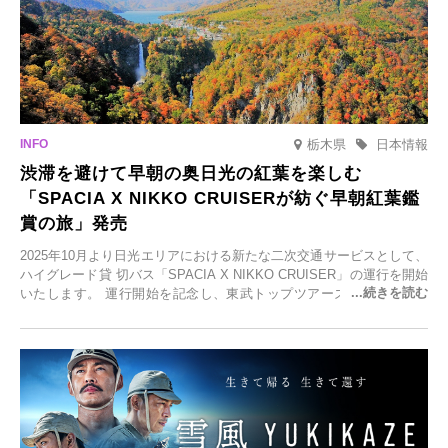
栃木県
日本情報
渋滞を避けて早朝の奥日光の紅葉を楽しむ
「SPACIA X NIKKO CRUISERが紡ぐ早朝紅葉鑑
賞の旅」発売
2025年10月より日光エリアにおける新たな二次交通サービスとして、
ハイグレード貸 切バス「SPACIA X NIKKO CRUISER」の運行を開始
いたします。 運行開始を記念し、東武トップツアーズ株式会社では
「SPACIA X NIKKO CRUISERが紡ぐ 早朝紅葉鑑賞の旅」を企画、
2025年9月12日(金)より発売いたします。