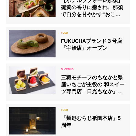
【ホテルラフォーレ那須】
硫黄の香りに癒され、那須
で自分を甘やかす“おこも
り湯治”宿泊プランが登場
温泉との相性が良い“発
酵”をテーマにした食体験
FUKUCHAブランド３号店
「宇治店」オープン
三猿モチーフのもなかと県
産いちごが主役の 和スイー
ツ専門店「日光もなか」
2025年3月15日グランドオ
ープン
「麺処むらじ祇園本店」5
周年