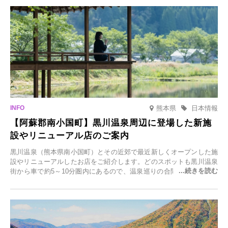
を開催します。
熊本県
日本情報
【阿蘇郡南小国町】黒川温泉周辺に登場した新施
設やリニューアル店のご案内
黒川温泉（熊本県南小国町）とその近郊で最近新しくオープンした施
設やリニューアルしたお店をご紹介します。どのスポットも黒川温泉
街から車で約5～10分圏内にあるので、温泉巡りの合間に気軽に立ち
寄れます。老舗旅館が手掛ける新店舗や、自然豊かな里山カフェ、地
元食材にこだわったレストランなど、多彩な魅力が満載です。黒川温
泉の新たな楽しみとしてチェックしてみてください。