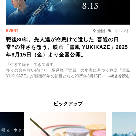
全国
イベント
戦後80年。先人達が命懸けで遺した”普通の日
常”の尊さを想う。映画「雪風 YUKIKAZE」2025
年8月15日（金）より全国公開。
「生きて帰る 生きて還す」
多くの命を救い続けた、駆逐艦「雪風」の史実に基づく物語『雪風
YUKIKAZE』が戦後80年の節目となる2025年8月15日、全国公開され
る。公開に先立ちソニー・ピクチャーズ試写室でマスコミ先行試写会
が行われた。
太平洋戦争中に実在した駆逐艦「雪風」。戦場で海に投げ出された多
ピックアップ
くの仲間の命を救い帰還させ、戦後まで生き抜き「幸運艦」と呼ばれ
た雪風と、激動の時代を懸命に生きる人々の姿を壮大なスケールで描
く。
主演は「雪風」の艦長・寺澤一利を演じる竹野内豊。先任伍長・早瀬
幸平を玉木宏が演じるほか、奥平大兼、田中麗奈、石丸幹二、益岡徹