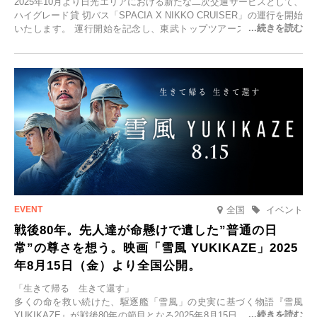
2025年10月より日光エリアにおける新たな二次交通サービスとして、
ハイグレード貸 切バス「SPACIA X NIKKO CRUISER」の運行を開始
いたします。 運行開始を記念し、東武トップツアーズ株式会社では
「SPACIA X NIKKO CRUISERが紡ぐ 早朝紅葉鑑賞の旅」を企画、
2025年9月12日(金)より発売いたします。
全国
イベント
戦後80年。先人達が命懸けで遺した”普通の日
常”の尊さを想う。映画「雪風 YUKIKAZE」2025
年8月15日（金）より全国公開。
「生きて帰る 生きて還す」
多くの命を救い続けた、駆逐艦「雪風」の史実に基づく物語『雪風
YUKIKAZE』が戦後80年の節目となる2025年8月15日、全国公開され