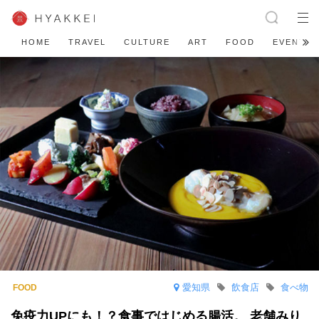
HOME
TRAVEL
CULTURE
ART
FOOD
EVENT
愛知県
飲食店
食べ物
免疫力UPにも！？食事ではじめる腸活。 老舗みり