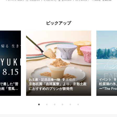
る。公開に先立ちソニー・ピクチャーズ試写室でマスコミ先行試写会
が行われた。
太平洋戦争中に実在した駆逐艦「雪風」。戦場で海に投げ出された多
ピックアップ
くの仲間の命を救い帰還させ、戦後まで生き抜き「幸運艦」と呼ばれ
た雪風と、激動の時代を懸命に生きる人々の姿を壮大なスケールで描
く。
主演は「雪風」の艦長・寺澤一利を演じる竹野内豊。先任伍長・早瀬
幸平を玉木宏が演じるほか、奥平大兼、田中麗奈、石丸幹二、益岡徹
など実力派俳優が共演。そして戦艦大和と運命を共にした帝国海軍・
第二艦隊司令長官、伊藤整一を中井貴一が圧倒的な存在感で演じ切
る。
時代が再び、分断と暴力に揺れる現代。本作は「同じ過ちを繰り返す
道を歩んではいないか」と、彼らが命をかけて守りたいと願っ
お土産・記念品
食べ物
京都府
イベント
た”今”を生きる私達に問いかける。戦後80年、戦争の記憶が薄れゆく
で遺した”普
京都祇園「吉祥菓寮」より、京都土産
松原湖の氷
今だからこそ、尊い平和の価値を未来に繋ぐ作品『雪風 YUKIKAZE』
映画「雪風
におすすめのプリンが新発売
ー“The Fro
15日（金）よ
を多くの方にご覧いただきたい。