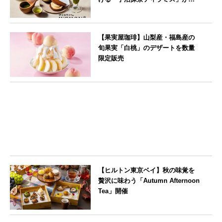
登場
--
【果実屋珈琲】山梨産・福島産の
旬果実「白桃」のデザートを数量
限定販売
東京都
【ヒルトン東京ベイ】秋の味覚を
贅沢に味わう「Autumn Afternoon
Tea」開催
東京都