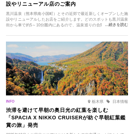
設やリニューアル店のご案内
黒川温泉（熊本県南小国町）とその近郊で最近新しくオープンした施
設やリニューアルしたお店をご紹介します。どのスポットも黒川温泉
街から車で約5～10分圏内にあるので、温泉巡りの合間に気軽に立ち
寄れます。老舗旅館が手掛ける新店舗や、自然豊かな里山カフェ、地
元食材にこだわったレストランなど、多彩な魅力が満載です。黒川温
泉の新たな楽しみとしてチェックしてみてください。
栃木県
日本情報
渋滞を避けて早朝の奥日光の紅葉を楽しむ
「SPACIA X NIKKO CRUISERが紡ぐ早朝紅葉鑑
賞の旅」発売