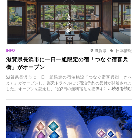
滋賀県
日本情報
滋賀県長浜市に一日一組限定の宿「つなぐ宿喜兵
衛」がオープン
滋賀県長浜市に一日一組限定の宿泊施設「つなぐ宿喜兵衛（きへ
え）」がオープンし、楽天トラベルにて宿泊予約の受付が開始されま
した。オープンを記念し、1泊2日の無料宿泊を提供するキャンペーン
「＃一日一組限定の宿で一生に一度の思い出旅」を実施します。一日
一組限定の宿だからこそ叶う、大切な人との特別な時間を体験いただ
けます。