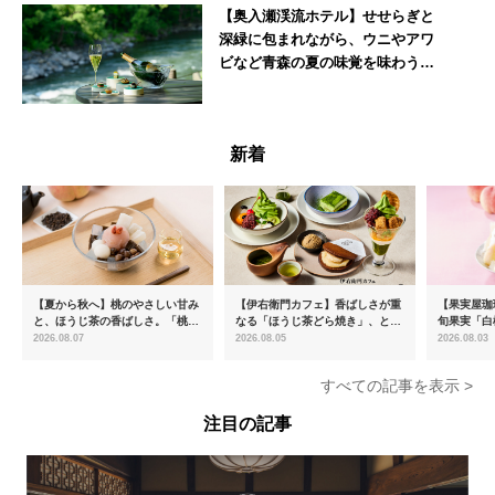
【奥入瀬渓流ホテル】せせらぎと
深緑に包まれながら、ウニやアワ
ビなど青森の夏の味覚を味わうフ
レンチディナーコース
青森県
新着
【夏から秋へ】桃のやさしい甘み
【伊右衛門カフェ】香ばしさが重
【果実屋珈
と、ほうじ茶の香ばしさ。「桃と
なる「ほうじ茶どら焼き」、とろ
旬果実「白
ほうじ茶のあんみつ」を8月中旬
ける「宇治抹茶ティラミス」が新
限定販売
2026.08.07
2026.08.05
2026.08.03
より期間限定販売
登場
すべての記事を表示 >
注目の記事