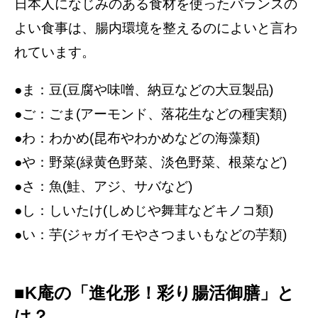
日本人になじみのある食材を使ったバランスの
よい食事は、腸内環境を整えるのによいと言わ
れています。
●ま：豆(豆腐や味噌、納豆などの大豆製品)
●ご：ごま(アーモンド、落花生などの種実類)
●わ：わかめ(昆布やわかめなどの海藻類)
●や：野菜(緑黄色野菜、淡色野菜、根菜など)
●さ：魚(鮭、アジ、サバなど)
●し：しいたけ(しめじや舞茸などキノコ類)
●い：芋(ジャガイモやさつまいもなどの芋類)
■K庵の「進化形！彩り腸活御膳」と
は？