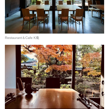
Restaurant＆Cafe K庵