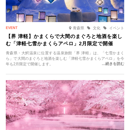
青森県
文化
イベント
【界 津軽】かまくらで大間のまぐろと地酒を楽し
む「津軽七雪かまくらアペロ」2月限定で開催
青森県・大鰐温泉に位置する温泉旅館「界 津軽」は、「七雪かまく
ら」で大間のまぐろと地酒を楽しむ「津軽七雪かまくらアペロ」を今
年も2月限定で開催します。