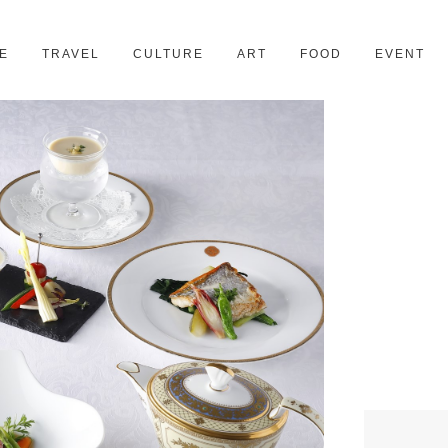
京都
28スポット
E
TRAVEL
CULTURE
ART
FOOD
EVENT