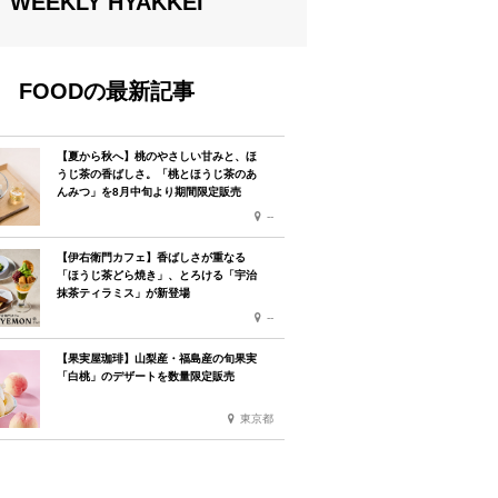
WEEKLY HYAKKEI
FOODの最新記事
【夏から秋へ】桃のやさしい甘みと、ほ
うじ茶の香ばしさ。「桃とほうじ茶のあ
んみつ」を8月中旬より期間限定販売
--
【伊右衛門カフェ】香ばしさが重なる
「ほうじ茶どら焼き」、とろける「宇治
抹茶ティラミス」が新登場
--
【果実屋珈琲】山梨産・福島産の旬果実
「白桃」のデザートを数量限定販売
東京都