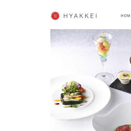
北海道
SHOPPING
62スポット
2
HOM
JP info