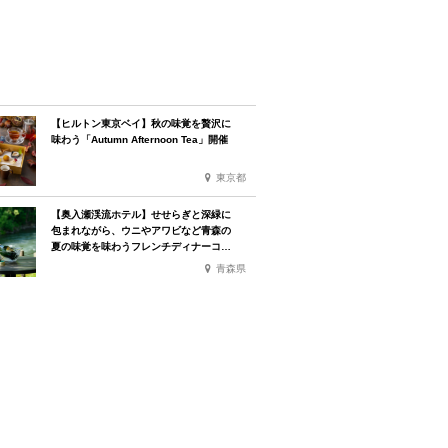
【ヒルトン東京ベイ】秋の味覚を贅沢に
味わう「Autumn Afternoon Tea」開催
東京都
【奥入瀬渓流ホテル】せせらぎと深緑に
包まれながら、ウニやアワビなど青森の
夏の味覚を味わうフレンチディナーコー
ス
青森県