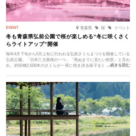
青森県
桜
イベント
冬も青森県弘前公園で桜が楽しめる“冬に咲くさく
らライトアップ”開催
毎年4月下旬から5月上旬に行われる弘前さくらまつりを開催している
弘前公園。「日本三大夜桜の一つ」「死ぬまでに見たい絶景」と言わ
れ、約50種2,600本のさくらが一斉に咲き誇る様子を見に、世界中か
ら観光客が集う人気スポットです。雪の見頃に合わせて2025年12月1
日(月)～2026年2月28日(土)の期間、「冬に咲くさくらライトアップ」
を開催します。