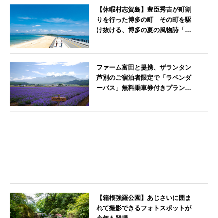
【休暇村志賀島】豊臣秀吉が町割
りを行った博多の町 その町を駆
け抜ける、博多の夏の風物詩「博
多祇園山笠」期間中お子様の宿泊
料金無料
福岡県
ファーム富田と提携、ザランタン
芦別のご宿泊者限定で「ラベンダ
ーバス」無料乗車券付きプランを
販売開始
北海道
【箱根強羅公園】あじさいに囲ま
れて撮影できるフォトスポットが