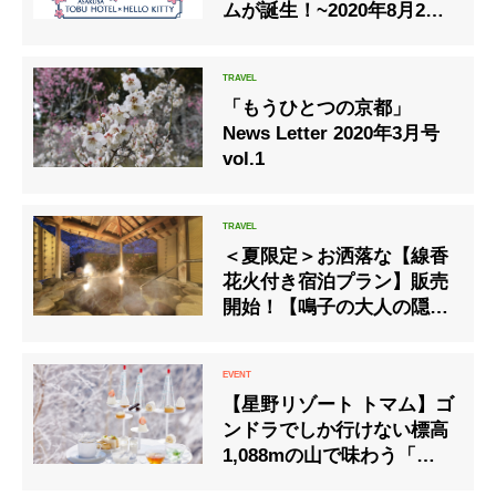
ムが誕生！~2020年8月24日
（月）予約受付開始 ~
「もうひとつの京都」
News Letter 2020年3月号
vol.1
＜夏限定＞お洒落な【線香
花火付き宿泊プラン】販売
開始！【鳴子の大人の隠れ
家】で夏の夜をロマンチッ
クに彩る
【星野リゾート トマム】ゴ
ンドラでしか行けない標高
1,088mの山で味わう「霧氷
テラスアフタヌーンティ