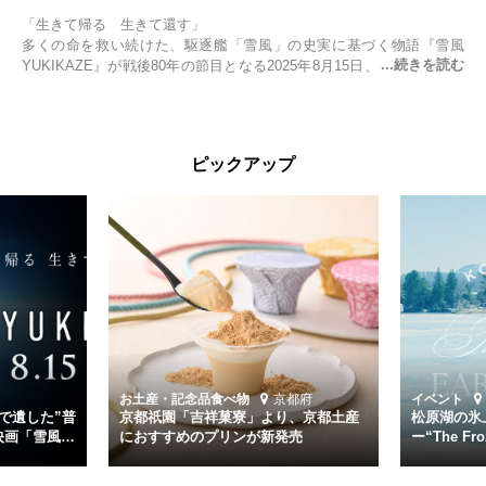
「生きて帰る 生きて還す」
多くの命を救い続けた、駆逐艦「雪風」の史実に基づく物語『雪風
YUKIKAZE』が戦後80年の節目となる2025年8月15日、全国公開され
る。公開に先立ちソニー・ピクチャーズ試写室でマスコミ先行試写会
が行われた。
太平洋戦争中に実在した駆逐艦「雪風」。戦場で海に投げ出された多
ピックアップ
くの仲間の命を救い帰還させ、戦後まで生き抜き「幸運艦」と呼ばれ
た雪風と、激動の時代を懸命に生きる人々の姿を壮大なスケールで描
く。
主演は「雪風」の艦長・寺澤一利を演じる竹野内豊。先任伍長・早瀬
幸平を玉木宏が演じるほか、奥平大兼、田中麗奈、石丸幹二、益岡徹
など実力派俳優が共演。そして戦艦大和と運命を共にした帝国海軍・
第二艦隊司令長官、伊藤整一を中井貴一が圧倒的な存在感で演じ切
る。
時代が再び、分断と暴力に揺れる現代。本作は「同じ過ちを繰り返す
道を歩んではいないか」と、彼らが命をかけて守りたいと願っ
お土産・記念品
食べ物
京都府
イベント
た”今”を生きる私達に問いかける。戦後80年、戦争の記憶が薄れゆく
で遺した”普
京都祇園「吉祥菓寮」より、京都土産
松原湖の氷
今だからこそ、尊い平和の価値を未来に繋ぐ作品『雪風 YUKIKAZE』
映画「雪風
におすすめのプリンが新発売
ー“The Fro
15日（金）よ
を多くの方にご覧いただきたい。