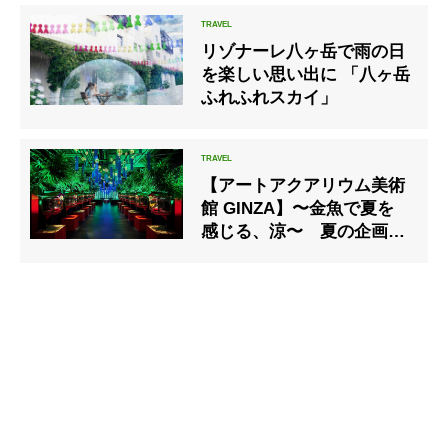
ー」
リゾナーレ八ヶ岳で雨の日
を楽しい思い出に 「八ヶ岳
ふれふれスカイ」
【アートアクアリウム美術
館 GINZA】〜金魚で夏を
感じる、涼〜 夏の企画
展 7月20日スタート