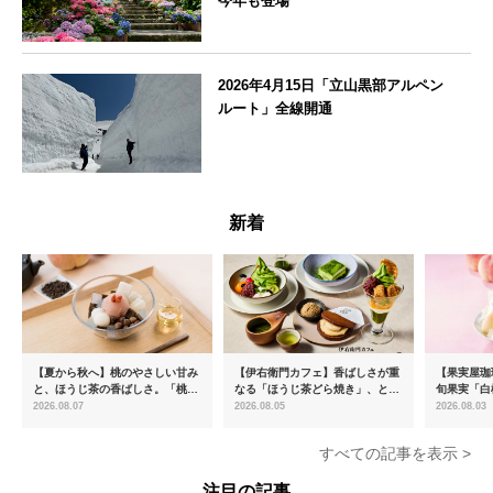
今年も登場
神奈川県
2026年4月15日「立山黒部アルペン
ルート」全線開通
富山県
新着
【夏から秋へ】桃のやさしい甘み
【伊右衛門カフェ】香ばしさが重
【果実屋珈
と、ほうじ茶の香ばしさ。「桃と
なる「ほうじ茶どら焼き」、とろ
旬果実「白
ほうじ茶のあんみつ」を8月中旬
ける「宇治抹茶ティラミス」が新
限定販売
2026.08.07
2026.08.05
2026.08.03
より期間限定販売
登場
すべての記事を表示 >
注目の記事