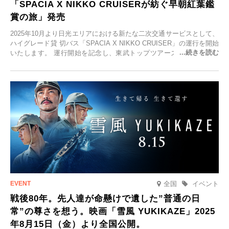
「SPACIA X NIKKO CRUISERが紡ぐ早朝紅葉鑑
賞の旅」発売
2025年10月より日光エリアにおける新たな二次交通サービスとして、
ハイグレード貸 切バス「SPACIA X NIKKO CRUISER」の運行を開始
いたします。 運行開始を記念し、東武トップツアーズ株式会社では
「SPACIA X NIKKO CRUISERが紡ぐ 早朝紅葉鑑賞の旅」を企画、
2025年9月12日(金)より発売いたします。
全国
イベント
戦後80年。先人達が命懸けで遺した”普通の日
常”の尊さを想う。映画「雪風 YUKIKAZE」2025
年8月15日（金）より全国公開。