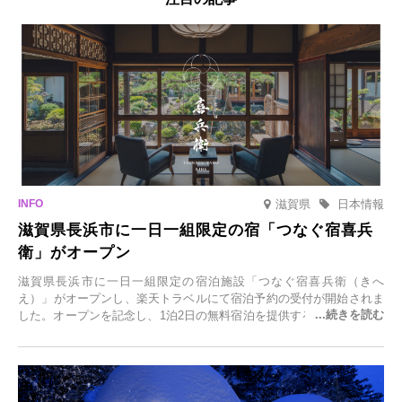
滋賀県
日本情報
滋賀県長浜市に一日一組限定の宿「つなぐ宿喜兵
衛」がオープン
滋賀県長浜市に一日一組限定の宿泊施設「つなぐ宿喜兵衛（きへ
え）」がオープンし、楽天トラベルにて宿泊予約の受付が開始されま
した。オープンを記念し、1泊2日の無料宿泊を提供するキャンペーン
「＃一日一組限定の宿で一生に一度の思い出旅」を実施します。一日
一組限定の宿だからこそ叶う、大切な人との特別な時間を体験いただ
けます。