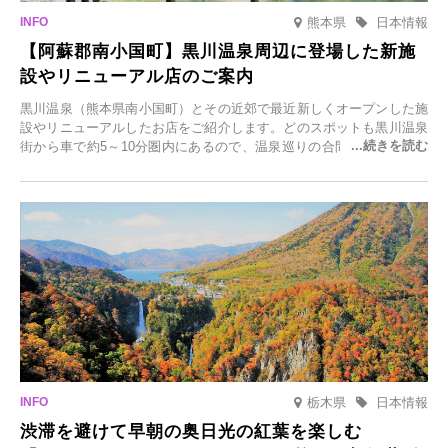
熊本県
日本情報
【阿蘇郡南小国町】黒川温泉周辺に登場した新施
設やリニューアル店のご案内
黒川温泉（熊本県南小国町）とその近郊で最近新しくオープンした施
設やリニューアルしたお店をご紹介します。どのスポットも黒川温泉
街から車で約5～10分圏内にあるので、温泉巡りの合間に気軽に立ち
寄れます。老舗旅館が手掛ける新店舗や、自然豊かな里山カフェ、地
元食材にこだわったレストランなど、多彩な魅力が満載です。黒川温
泉の新たな楽しみとしてチェックしてみてください。
栃木県
日本情報
渋滞を避けて早朝の奥日光の紅葉を楽しむ