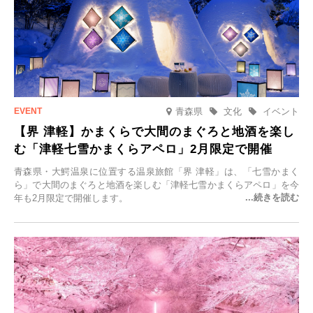
青森県
文化
イベント
【界 津軽】かまくらで大間のまぐろと地酒を楽し
む「津軽七雪かまくらアペロ」2月限定で開催
青森県・大鰐温泉に位置する温泉旅館「界 津軽」は、「七雪かまく
ら」で大間のまぐろと地酒を楽しむ「津軽七雪かまくらアペロ」を今
年も2月限定で開催します。