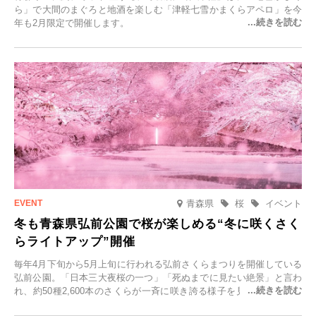
ら」で大間のまぐろと地酒を楽しむ「津軽七雪かまくらアペロ」を今
年も2月限定で開催します。
青森県
桜
イベント
冬も青森県弘前公園で桜が楽しめる“冬に咲くさく
らライトアップ”開催
毎年4月下旬から5月上旬に行われる弘前さくらまつりを開催している
弘前公園。「日本三大夜桜の一つ」「死ぬまでに見たい絶景」と言わ
れ、約50種2,600本のさくらが一斉に咲き誇る様子を見に、世界中か
ら観光客が集う人気スポットです。雪の見頃に合わせて2025年12月1