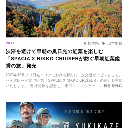
栃木県
日本情報
渋滞を避けて早朝の奥日光の紅葉を楽しむ
「SPACIA X NIKKO CRUISERが紡ぐ早朝紅葉鑑
賞の旅」発売
2025年10月より日光エリアにおける新たな二次交通サービスとして、
ハイグレード貸 切バス「SPACIA X NIKKO CRUISER」の運行を開始
いたします。 運行開始を記念し、東武トップツアーズ株式会社では
「SPACIA X NIKKO CRUISERが紡ぐ 早朝紅葉鑑賞の旅」を企画、
2025年9月12日(金)より発売いたします。