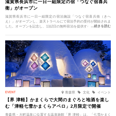
滋賀県長浜市に一日一組限定の宿「つなぐ宿喜兵
衛」がオープン
滋賀県長浜市に一日一組限定の宿泊施設「つなぐ宿喜兵衛（きへ
え）」がオープンし、楽天トラベルにて宿泊予約の受付が開始されま
した。オープンを記念し、1泊2日の無料宿泊を提供するキャンペーン
「＃一日一組限定の宿で一生に一度の思い出旅」を実施します。一日
一組限定の宿だからこそ叶う、大切な人との特別な時間を体験いただ
けます。
青森県
文化
イベント
【界 津軽】かまくらで大間のまぐろと地酒を楽し
む「津軽七雪かまくらアペロ」2月限定で開催
青森県・大鰐温泉に位置する温泉旅館「界 津軽」は、「七雪かまく