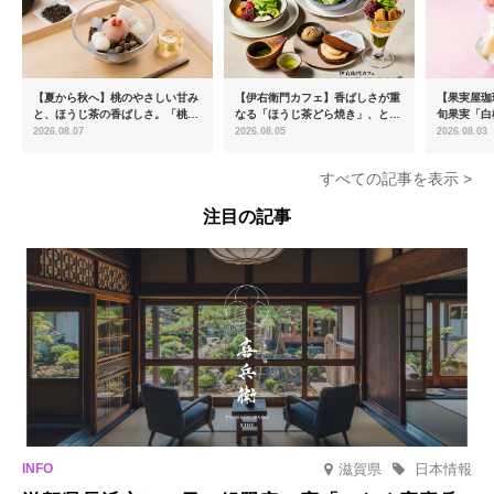
【夏から秋へ】桃のやさしい甘み
【伊右衛門カフェ】香ばしさが重
【果実屋珈
と、ほうじ茶の香ばしさ。「桃と
なる「ほうじ茶どら焼き」、とろ
旬果実「白
ほうじ茶のあんみつ」を8月中旬
ける「宇治抹茶ティラミス」が新
限定販売
2026.08.07
2026.08.05
2026.08.03
より期間限定販売
登場
すべての記事を表示 >
注目の記事
滋賀県
日本情報