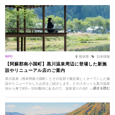
日(月)～2026年2月28日(土)の期間、「冬に咲くさくらライトアップ」
を開催します。
熊本県
日本情報
【阿蘇郡南小国町】黒川温泉周辺に登場した新施
設やリニューアル店のご案内
黒川温泉（熊本県南小国町）とその近郊で最近新しくオープンした施
設やリニューアルしたお店をご紹介します。どのスポットも黒川温泉
街から車で約5～10分圏内にあるので、温泉巡りの合間に気軽に立ち
寄れます。老舗旅館が手掛ける新店舗や、自然豊かな里山カフェ、地
元食材にこだわったレストランなど、多彩な魅力が満載です。黒川温
泉の新たな楽しみとしてチェックしてみてください。