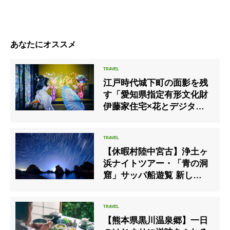
あなたにオススメ
江戸時代城下町の面影を残
す「愛知県指定有形文化財
伊藤家住宅×花とデジタル
アートの祭典」を一旗がプ
ロデュース
【休暇村陸中宮古】浄土ヶ
浜ナイトツアー・「青の洞
窟」サッパ船遊覧 新しいふ
れあいプログラムが登場
【熊本県黒川温泉郷】一日