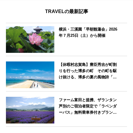
TRAVELの最新記事
横浜・三溪園「早朝観蓮会」2026
年７月25日（土）から開催
神奈川県
【休暇村志賀島】豊臣秀吉が町割
りを行った博多の町 その町を駆
け抜ける、博多の夏の風物詩「博
多祇園山笠」期間中お子様の宿泊
料金無料
福岡県
ファーム富田と提携、ザランタン
芦別のご宿泊者限定で「ラベンダ
ーバス」無料乗車券付きプランを
販売開始
北海道