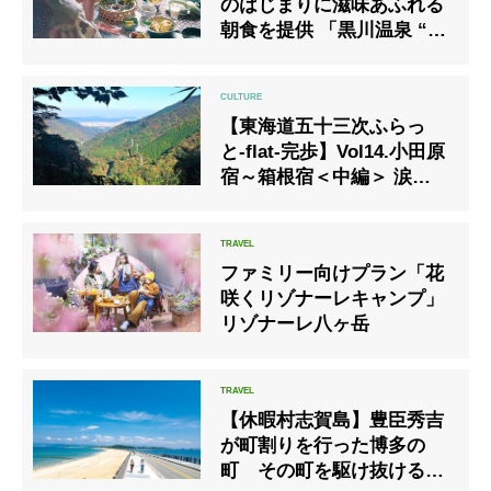
のはじまりに滋味あふれる
朝食を提供 「黒川温泉 “朝
食の逸品”美食の旅」開催
中
【東海道五十三次ふらっ
と-flat-完歩】Vol14.小田原
宿～箱根宿＜中編＞ 涙こぼ
るる苦しい坂とか、猿も滑
る坂とか
ファミリー向けプラン「花
咲くリゾナーレキャンプ」
リゾナーレ八ヶ岳
【休暇村志賀島】豊臣秀吉
が町割りを行った博多の
町 その町を駆け抜ける、