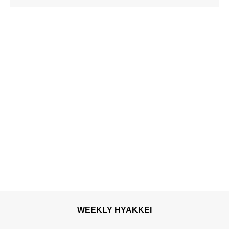
博多の夏の風物詩「博多祇
園山笠」期間中お子様の宿
泊料金無料
WEEKLY HYAKKEI