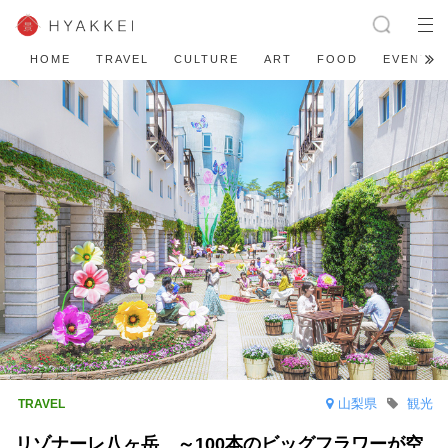
HOME
TRAVEL
CULTURE
ART
FOOD
EVENT
山梨県
観光
リゾナーレ八ヶ岳 ～100本のビッグフラワーが空