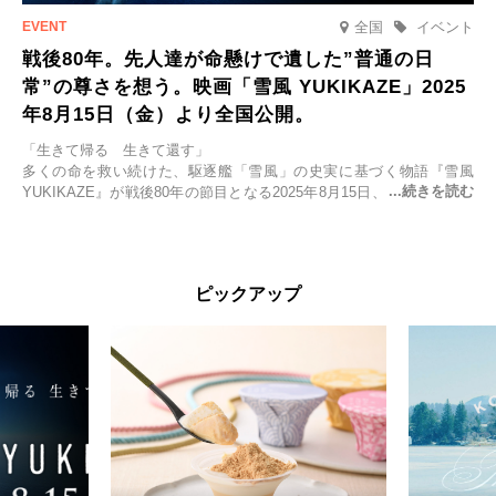
全国
イベント
戦後80年。先人達が命懸けで遺した”普通の日
常”の尊さを想う。映画「雪風 YUKIKAZE」2025
年8月15日（金）より全国公開。
「生きて帰る 生きて還す」
多くの命を救い続けた、駆逐艦「雪風」の史実に基づく物語『雪風
YUKIKAZE』が戦後80年の節目となる2025年8月15日、全国公開され
る。公開に先立ちソニー・ピクチャーズ試写室でマスコミ先行試写会
が行われた。
太平洋戦争中に実在した駆逐艦「雪風」。戦場で海に投げ出された多
ピックアップ
くの仲間の命を救い帰還させ、戦後まで生き抜き「幸運艦」と呼ばれ
た雪風と、激動の時代を懸命に生きる人々の姿を壮大なスケールで描
く。
主演は「雪風」の艦長・寺澤一利を演じる竹野内豊。先任伍長・早瀬
幸平を玉木宏が演じるほか、奥平大兼、田中麗奈、石丸幹二、益岡徹
など実力派俳優が共演。そして戦艦大和と運命を共にした帝国海軍・
第二艦隊司令長官、伊藤整一を中井貴一が圧倒的な存在感で演じ切
る。