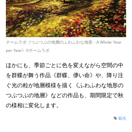
チームラボ《つぶつぶの地層のふわふわな地形 - A Whole Year
per Year》©チームラボ
ほかにも、季節ごとに色を変えながら空間の中
を群蝶が舞う作品《群蝶、儚い命》や、降り注
ぐ光の粒が地層模様を描く《ふわふわな地形の
つぶつぶの地層》などの作品も、期間限定で秋
の様相に変化します。
観光