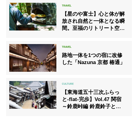
【星のや富士】心と体が解
放され自然と一体となる瞬
間。至福のリトリート空間
がここに／HYAKKEI滞在レ
ポート＜後編＞
路地一体を1つの宿に改修
した「Nazuna 京都 椿通」
【東海道五十三次ふらっ
と-flat-完歩】Vol.47 関宿
～鈴鹿峠編 鈴鹿鈴子と鈴鹿
峠越え