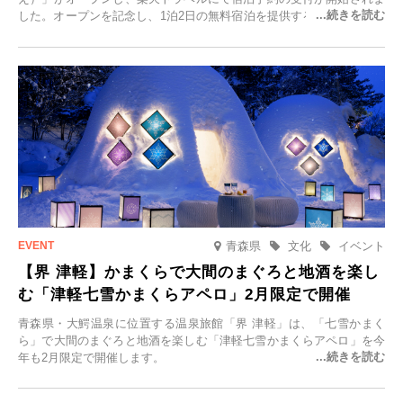
した。オープンを記念し、1泊2日の無料宿泊を提供するキャンペーン
「＃一日一組限定の宿で一生に一度の思い出旅」を実施します。一日
一組限定の宿だからこそ叶う、大切な人との特別な時間を体験いただ
けます。
青森県
文化
イベント
【界 津軽】かまくらで大間のまぐろと地酒を楽し
む「津軽七雪かまくらアペロ」2月限定で開催
青森県・大鰐温泉に位置する温泉旅館「界 津軽」は、「七雪かまく
ら」で大間のまぐろと地酒を楽しむ「津軽七雪かまくらアペロ」を今
年も2月限定で開催します。