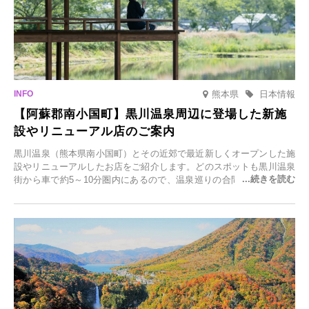
熊本県
日本情報
【阿蘇郡南小国町】黒川温泉周辺に登場した新施
設やリニューアル店のご案内
黒川温泉（熊本県南小国町）とその近郊で最近新しくオープンした施
設やリニューアルしたお店をご紹介します。どのスポットも黒川温泉
街から車で約5～10分圏内にあるので、温泉巡りの合間に気軽に立ち
寄れます。老舗旅館が手掛ける新店舗や、自然豊かな里山カフェ、地
元食材にこだわったレストランなど、多彩な魅力が満載です。黒川温
泉の新たな楽しみとしてチェックしてみてください。