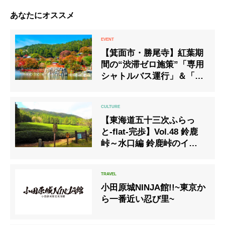
あなたにオススメ
【箕面市・勝尾寺】紅葉期
間の“渋滞ゼロ施策”「専用
シャトルバス運行」＆「特
別夜間ライトアップ」を
2024年11月9日（土）より
開始
【東海道五十三次ふらっ
と-flat-完歩】Vol.48 鈴鹿
峠～水口編 鈴鹿峠のイケメ
ン好き女鬼とか
小田原城NINJA館!!~東京か
ら一番近い忍び里~