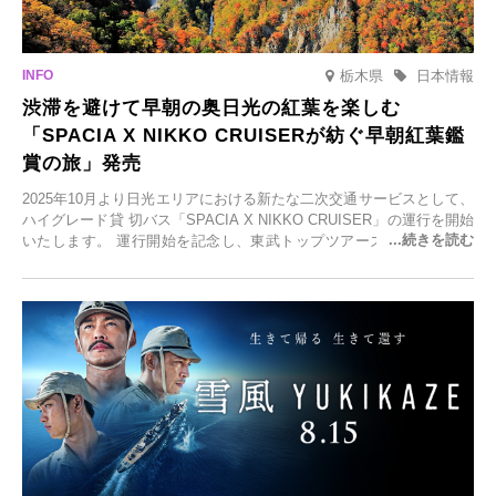
栃木県
日本情報
渋滞を避けて早朝の奥日光の紅葉を楽しむ
「SPACIA X NIKKO CRUISERが紡ぐ早朝紅葉鑑
賞の旅」発売
2025年10月より日光エリアにおける新たな二次交通サービスとして、
ハイグレード貸 切バス「SPACIA X NIKKO CRUISER」の運行を開始
いたします。 運行開始を記念し、東武トップツアーズ株式会社では
「SPACIA X NIKKO CRUISERが紡ぐ 早朝紅葉鑑賞の旅」を企画、
2025年9月12日(金)より発売いたします。