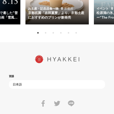
時代が再び、分断と暴力に揺れる現代。本作は「同じ過ちを繰り返す
道を歩んではいないか」と、彼らが命をかけて守りたいと願っ
お土産・記念品
食べ物
京都府
イベント
た”今”を生きる私達に問いかける。戦後80年、戦争の記憶が薄れゆく
で遺した”普
京都祇園「吉祥菓寮」より、京都土産
松原湖の氷
今だからこそ、尊い平和の価値を未来に繋ぐ作品『雪風 YUKIKAZE』
映画「雪風
におすすめのプリンが新発売
ー“The Fro
15日（金）よ
を多くの方にご覧いただきたい。
言語