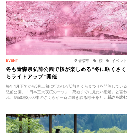
青森県
桜
イベント
冬も青森県弘前公園で桜が楽しめる“冬に咲くさく
らライトアップ”開催
毎年4月下旬から5月上旬に行われる弘前さくらまつりを開催している
弘前公園。「日本三大夜桜の一つ」「死ぬまでに見たい絶景」と言わ
れ、約50種2,600本のさくらが一斉に咲き誇る様子を見に、世界中か
ら観光客が集う人気スポットです。雪の見頃に合わせて2025年12月1
日(月)～2026年2月28日(土)の期間、「冬に咲くさくらライトアップ」
を開催します。