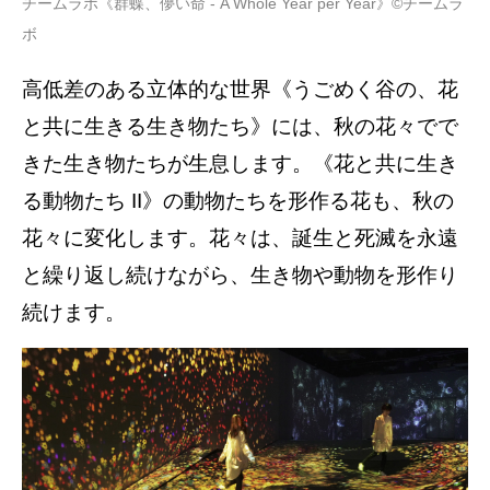
チームラボ《群蝶、儚い命 - A Whole Year per Year》©チームラ
ボ
高低差のある立体的な世界《うごめく谷の、花
と共に生きる生き物たち》には、秋の花々でで
きた生き物たちが生息します。《花と共に生き
る動物たち II》の動物たちを形作る花も、秋の
花々に変化します。花々は、誕生と死滅を永遠
と繰り返し続けながら、生き物や動物を形作り
続けます。