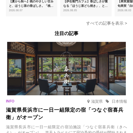
【夏から秋へ】桃のやさしい甘み
【伊右衛門カフェ】香ばしさが重
【果実屋珈
と、ほうじ茶の香ばしさ。「桃と
なる「ほうじ茶どら焼き」、とろ
旬果実「白
ほうじ茶のあんみつ」を8月中旬
ける「宇治抹茶ティラミス」が新
限定販売
2026.08.07
2026.08.05
2026.08.03
より期間限定販売
登場
すべての記事を表示 >
注目の記事
滋賀県
日本情報
滋賀県長浜市に一日一組限定の宿「つなぐ宿喜兵
衛」がオープン
滋賀県長浜市に一日一組限定の宿泊施設「つなぐ宿喜兵衛（きへ
え）」がオープンし、楽天トラベルにて宿泊予約の受付が開始されま