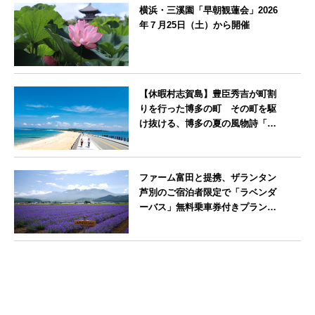
横浜・三溪園「早朝観蓮会」2026
年７月25日（土）から開催
神奈川県
【休暇村志賀島】豊臣秀吉が町割
りを行った博多の町 その町を駆
け抜ける、博多の夏の風物詩「博
多祇園山笠」期間中お子様の宿泊
料金無料
福岡県
ファーム富田と提携、ザランタン
芦別のご宿泊者限定で「ラベンダ
ーバス」無料乗車券付きプランを
販売開始
北海道