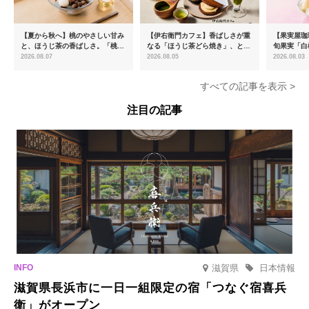
【夏から秋へ】桃のやさしい甘み
【伊右衛門カフェ】香ばしさが重
【果実屋珈
と、ほうじ茶の香ばしさ。「桃と
なる「ほうじ茶どら焼き」、とろ
旬果実「白
ほうじ茶のあんみつ」を8月中旬
ける「宇治抹茶ティラミス」が新
限定販売
2026.08.07
2026.08.05
2026.08.03
より期間限定販売
登場
すべての記事を表示 >
注目の記事
滋賀県
日本情報
滋賀県長浜市に一日一組限定の宿「つなぐ宿喜兵
衛」がオープン