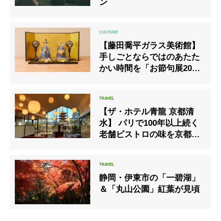
ン
【藤田喬平ガラス美術館】
手しごとならではのあたた
かい時間を「お節句展2023
-ひなとかぶととこいのぼ
り-」開催
【ザ・ホテル青龍 京都清
水】 パリで100年以上続く
老舗ビストロの味を京都で
＜1日2室限定＞
静岡・伊東市の「一碧湖」
＆「丸山公園」紅葉が見頃