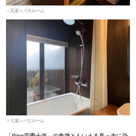
＜五楽＞バスルーム
＜七楽＞バスルーム
「Rinn四季十楽」の象徴ともいえる真っ赤に染