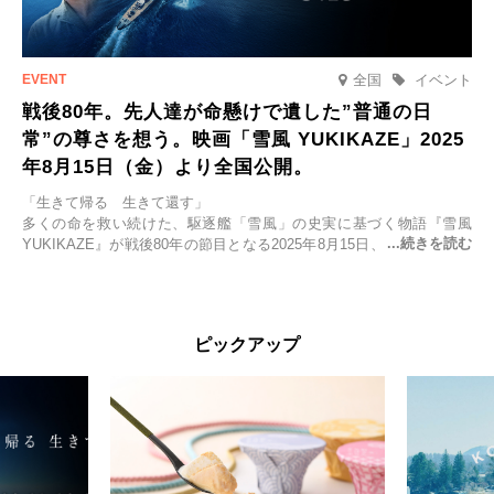
全国
イベント
戦後80年。先人達が命懸けで遺した”普通の日
常”の尊さを想う。映画「雪風 YUKIKAZE」2025
年8月15日（金）より全国公開。
「生きて帰る 生きて還す」
多くの命を救い続けた、駆逐艦「雪風」の史実に基づく物語『雪風
YUKIKAZE』が戦後80年の節目となる2025年8月15日、全国公開され
る。公開に先立ちソニー・ピクチャーズ試写室でマスコミ先行試写会
が行われた。
太平洋戦争中に実在した駆逐艦「雪風」。戦場で海に投げ出された多
ピックアップ
くの仲間の命を救い帰還させ、戦後まで生き抜き「幸運艦」と呼ばれ
た雪風と、激動の時代を懸命に生きる人々の姿を壮大なスケールで描
く。
主演は「雪風」の艦長・寺澤一利を演じる竹野内豊。先任伍長・早瀬
幸平を玉木宏が演じるほか、奥平大兼、田中麗奈、石丸幹二、益岡徹
など実力派俳優が共演。そして戦艦大和と運命を共にした帝国海軍・