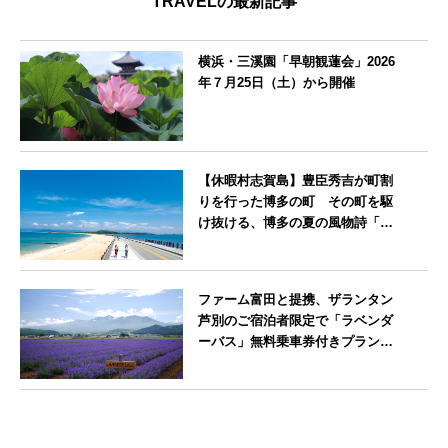
TRAVELの最新記事
横浜・三溪園「早朝観蓮会」2026
年７月25日（土）から開催
神奈川県
【休暇村志賀島】豊臣秀吉が町割
りを行った博多の町 その町を駆
け抜ける、博多の夏の風物詩「博
多祇園山笠」期間中お子様の宿泊
料金無料
福岡県
ファーム富田と提携、ザランタン
芦別のご宿泊者限定で「ラベンダ
ーバス」無料乗車券付きプランを
販売開始
北海道