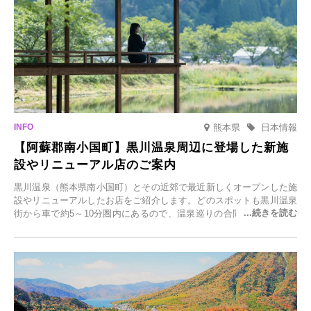
熊本県
日本情報
【阿蘇郡南小国町】黒川温泉周辺に登場した新施
設やリニューアル店のご案内
黒川温泉（熊本県南小国町）とその近郊で最近新しくオープンした施
設やリニューアルしたお店をご紹介します。どのスポットも黒川温泉
街から車で約5～10分圏内にあるので、温泉巡りの合間に気軽に立ち
寄れます。老舗旅館が手掛ける新店舗や、自然豊かな里山カフェ、地
元食材にこだわったレストランなど、多彩な魅力が満載です。黒川温
泉の新たな楽しみとしてチェックしてみてください。