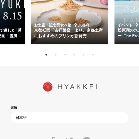
第二艦隊司令長官、伊藤整一を中井貴一が圧倒的な存在感で演じ切
る。
時代が再び、分断と暴力に揺れる現代。本作は「同じ過ちを繰り返す
道を歩んではいないか」と、彼らが命をかけて守りたいと願っ
お土産・記念品
食べ物
京都府
イベント
た”今”を生きる私達に問いかける。戦後80年、戦争の記憶が薄れゆく
で遺した”普
京都祇園「吉祥菓寮」より、京都土産
松原湖の氷
今だからこそ、尊い平和の価値を未来に繋ぐ作品『雪風 YUKIKAZE』
映画「雪風
におすすめのプリンが新発売
ー“The Fro
15日（金）よ
を多くの方にご覧いただきたい。
言語