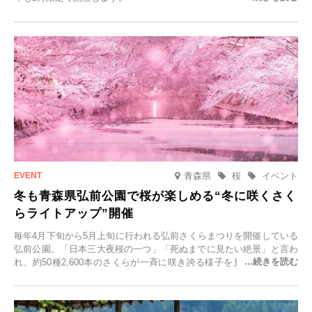
青森県
桜
イベント
冬も青森県弘前公園で桜が楽しめる“冬に咲くさく
らライトアップ”開催
毎年4月下旬から5月上旬に行われる弘前さくらまつりを開催している
弘前公園。「日本三大夜桜の一つ」「死ぬまでに見たい絶景」と言わ
れ、約50種2,600本のさくらが一斉に咲き誇る様子を見に、世界中か
ら観光客が集う人気スポットです。雪の見頃に合わせて2025年12月1
日(月)～2026年2月28日(土)の期間、「冬に咲くさくらライトアップ」
を開催します。