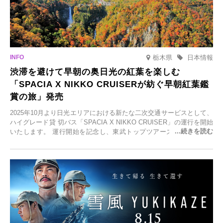
栃木県
日本情報
渋滞を避けて早朝の奥日光の紅葉を楽しむ
「SPACIA X NIKKO CRUISERが紡ぐ早朝紅葉鑑
賞の旅」発売
2025年10月より日光エリアにおける新たな二次交通サービスとして、
ハイグレード貸 切バス「SPACIA X NIKKO CRUISER」の運行を開始
いたします。 運行開始を記念し、東武トップツアーズ株式会社では
「SPACIA X NIKKO CRUISERが紡ぐ 早朝紅葉鑑賞の旅」を企画、
2025年9月12日(金)より発売いたします。