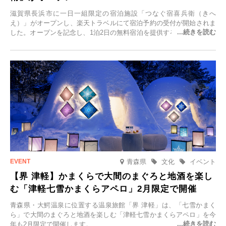
滋賀県長浜市に一日一組限定の宿泊施設「つなぐ宿喜兵衛（きへ
え）」がオープンし、楽天トラベルにて宿泊予約の受付が開始されま
した。オープンを記念し、1泊2日の無料宿泊を提供するキャンペーン
「＃一日一組限定の宿で一生に一度の思い出旅」を実施します。一日
一組限定の宿だからこそ叶う、大切な人との特別な時間を体験いただ
けます。
青森県
文化
イベント
【界 津軽】かまくらで大間のまぐろと地酒を楽し
む「津軽七雪かまくらアペロ」2月限定で開催
青森県・大鰐温泉に位置する温泉旅館「界 津軽」は、「七雪かまく
ら」で大間のまぐろと地酒を楽しむ「津軽七雪かまくらアペロ」を今
年も2月限定で開催します。