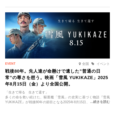
「SPACIA X NIKKO CRUISERが紡ぐ 早朝紅葉鑑賞の旅」を企画、
2025年9月12日(金)より発売いたします。
全国
イベント
戦後80年。先人達が命懸けで遺した”普通の日
常”の尊さを想う。映画「雪風 YUKIKAZE」2025
年8月15日（金）より全国公開。
「生きて帰る 生きて還す」
多くの命を救い続けた、駆逐艦「雪風」の史実に基づく物語『雪風
YUKIKAZE』が戦後80年の節目となる2025年8月15日、全国公開され
る。公開に先立ちソニー・ピクチャーズ試写室でマスコミ先行試写会
が行われた。