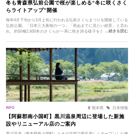
冬も青森県弘前公園で桜が楽しめる“冬に咲くさく
らライトアップ”開催
毎年4月下旬から5月上旬に行われる弘前さくらまつりを開催している
弘前公園。「日本三大夜桜の一つ」「死ぬまでに見たい絶景」と言わ
れ、約50種2,600本のさくらが一斉に咲き誇る様子を見に、世界中か
ら観光客が集う人気スポットです。雪の見頃に合わせて2025年12月1
日(月)～2026年2月28日(土)の期間、「冬に咲くさくらライトアップ」
を開催します。
熊本県
日本情報
【阿蘇郡南小国町】黒川温泉周辺に登場した新施
設やリニューアル店のご案内
黒川温泉（熊本県南小国町）とその近郊で最近新しくオープンした施