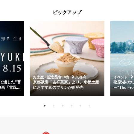
太平洋戦争中に実在した駆逐艦「雪風」。戦場で海に投げ出された多
ピックアップ
くの仲間の命を救い帰還させ、戦後まで生き抜き「幸運艦」と呼ばれ
た雪風と、激動の時代を懸命に生きる人々の姿を壮大なスケールで描
く。
主演は「雪風」の艦長・寺澤一利を演じる竹野内豊。先任伍長・早瀬
幸平を玉木宏が演じるほか、奥平大兼、田中麗奈、石丸幹二、益岡徹
など実力派俳優が共演。そして戦艦大和と運命を共にした帝国海軍・
第二艦隊司令長官、伊藤整一を中井貴一が圧倒的な存在感で演じ切
る。
時代が再び、分断と暴力に揺れる現代。本作は「同じ過ちを繰り返す
道を歩んではいないか」と、彼らが命をかけて守りたいと願っ
お土産・記念品
食べ物
京都府
イベント
た”今”を生きる私達に問いかける。戦後80年、戦争の記憶が薄れゆく
で遺した”普
京都祇園「吉祥菓寮」より、京都土産
松原湖の氷
今だからこそ、尊い平和の価値を未来に繋ぐ作品『雪風 YUKIKAZE』
映画「雪風
におすすめのプリンが新発売
ー“The Fro
15日（金）よ
を多くの方にご覧いただきたい。