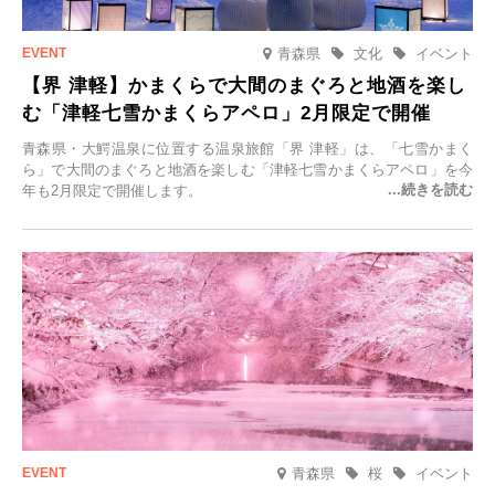
青森県
文化
イベント
【界 津軽】かまくらで大間のまぐろと地酒を楽し
む「津軽七雪かまくらアペロ」2月限定で開催
青森県・大鰐温泉に位置する温泉旅館「界 津軽」は、「七雪かまく
ら」で大間のまぐろと地酒を楽しむ「津軽七雪かまくらアペロ」を今
年も2月限定で開催します。
青森県
桜
イベント