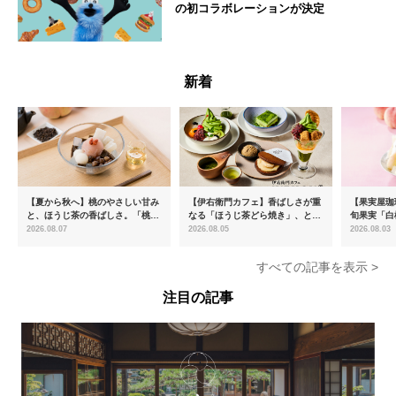
の初コラボレーションが決定
--
新着
【夏から秋へ】桃のやさしい甘み
【伊右衛門カフェ】香ばしさが重
【果実屋珈
と、ほうじ茶の香ばしさ。「桃と
なる「ほうじ茶どら焼き」、とろ
旬果実「白
ほうじ茶のあんみつ」を8月中旬
ける「宇治抹茶ティラミス」が新
限定販売
2026.08.07
2026.08.05
2026.08.03
より期間限定販売
登場
すべての記事を表示 >
注目の記事