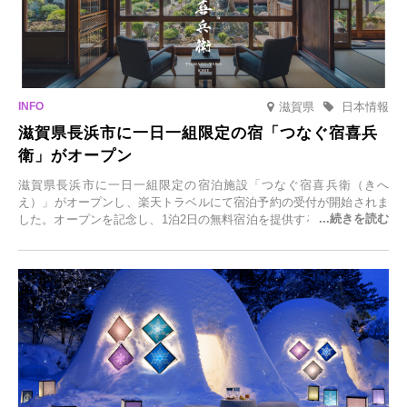
滋賀県
日本情報
滋賀県長浜市に一日一組限定の宿「つなぐ宿喜兵
衛」がオープン
滋賀県長浜市に一日一組限定の宿泊施設「つなぐ宿喜兵衛（きへ
え）」がオープンし、楽天トラベルにて宿泊予約の受付が開始されま
した。オープンを記念し、1泊2日の無料宿泊を提供するキャンペーン
「＃一日一組限定の宿で一生に一度の思い出旅」を実施します。一日
一組限定の宿だからこそ叶う、大切な人との特別な時間を体験いただ
けます。