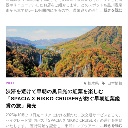
設やリニューアルしたお店をご紹介します。どのスポットも黒川温泉
街から車で約5～10分圏内にあるので、温泉巡りの合間に気軽に立ち
寄れます。老舗旅館が手掛ける新店舗や、自然豊かな里山カフェ、地
元食材にこだわったレストランなど、多彩な魅力が満載です。黒川温
泉の新たな楽しみとしてチェックしてみてください。
栃木県
日本情報
渋滞を避けて早朝の奥日光の紅葉を楽しむ
「SPACIA X NIKKO CRUISERが紡ぐ早朝紅葉鑑
賞の旅」発売
2025年10月より日光エリアにおける新たな二次交通サービスとして、
ハイグレード貸 切バス「SPACIA X NIKKO CRUISER」の運行を開始
いたします。 運行開始を記念し、東武トップツアーズ株式会社では