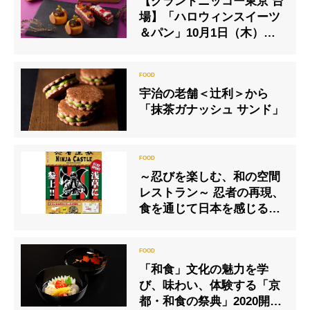
【グランドニッコー東京 台
場】「ハロウィンスイーツ
＆パン」10月1日（木）よ
り販売開始
宇治の老舗＜辻利＞から
「抹茶ガナッシュ サンド」
～忍びを楽しむ、和の空間
レストラン～ 忍者の再現、
食を通じて日本を感じる
『居酒屋 忍者屋敷』
「和食」文化の魅力を学
び、味わい、体験する「京
都・和食の祭典」2020開