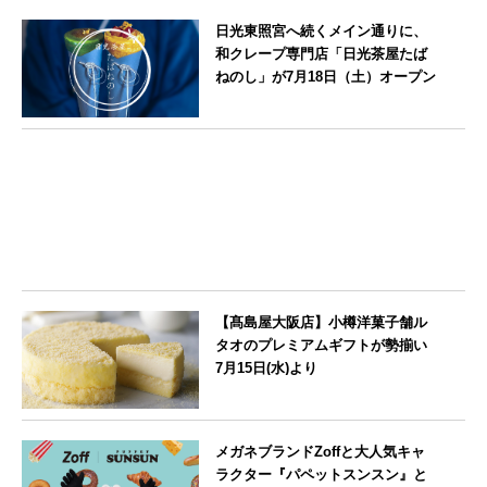
京都府
日光東照宮へ続くメイン通りに、
和クレープ専門店「日光茶屋たば
ねのし」が7月18日（土）オープン
栃木県
【髙島屋大阪店】小樽洋菓子舗ル
タオのプレミアムギフトが勢揃い
7月15日(水)より
大阪府
メガネブランドZoffと大人気キャ
ラクター『パペットスンスン』と