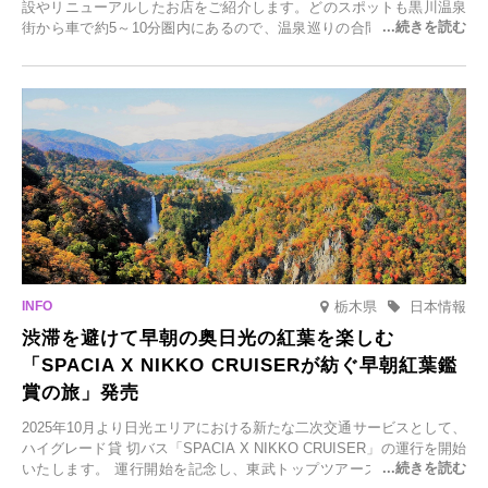
設やリニューアルしたお店をご紹介します。どのスポットも黒川温泉
街から車で約5～10分圏内にあるので、温泉巡りの合間に気軽に立ち
寄れます。老舗旅館が手掛ける新店舗や、自然豊かな里山カフェ、地
元食材にこだわったレストランなど、多彩な魅力が満載です。黒川温
泉の新たな楽しみとしてチェックしてみてください。
栃木県
日本情報
渋滞を避けて早朝の奥日光の紅葉を楽しむ
「SPACIA X NIKKO CRUISERが紡ぐ早朝紅葉鑑
賞の旅」発売
2025年10月より日光エリアにおける新たな二次交通サービスとして、
ハイグレード貸 切バス「SPACIA X NIKKO CRUISER」の運行を開始
いたします。 運行開始を記念し、東武トップツアーズ株式会社では