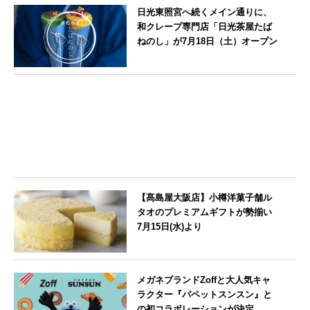
日光東照宮へ続くメイン通りに、
和クレープ専門店「日光茶屋たば
ねのし」が7月18日（土）オープン
栃木県
【髙島屋大阪店】小樽洋菓子舗ル
タオのプレミアムギフトが勢揃い
7月15日(水)より
大阪府
メガネブランドZoffと大人気キャ
ラクター『パペットスンスン』と
の初コラボレーションが決定