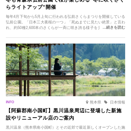
らライトアップ”開催
毎年4月下旬から5月上旬に行われる弘前さくらまつりを開催している
弘前公園。「日本三大夜桜の一つ」「死ぬまでに見たい絶景」と言わ
れ、約50種2,600本のさくらが一斉に咲き誇る様子を見に、世界中か
ら観光客が集う人気スポットです。雪の見頃に合わせて2025年12月1
日(月)～2026年2月28日(土)の期間、「冬に咲くさくらライトアップ」
を開催します。
熊本県
日本情報
【阿蘇郡南小国町】黒川温泉周辺に登場した新施
設やリニューアル店のご案内
黒川温泉（熊本県南小国町）とその近郊で最近新しくオープンした施