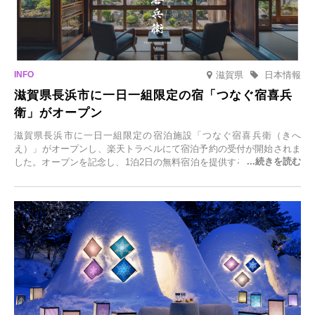
滋賀県
日本情報
滋賀県長浜市に一日一組限定の宿「つなぐ宿喜兵
衛」がオープン
滋賀県長浜市に一日一組限定の宿泊施設「つなぐ宿喜兵衛（きへ
え）」がオープンし、楽天トラベルにて宿泊予約の受付が開始されま
した。オープンを記念し、1泊2日の無料宿泊を提供するキャンペーン
「＃一日一組限定の宿で一生に一度の思い出旅」を実施します。一日
一組限定の宿だからこそ叶う、大切な人との特別な時間を体験いただ
けます。