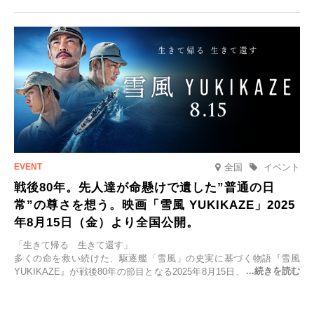
「SPACIA X NIKKO CRUISERが紡ぐ 早朝紅葉鑑賞の旅」を企画、
2025年9月12日(金)より発売いたします。
全国
イベント
戦後80年。先人達が命懸けで遺した”普通の日
常”の尊さを想う。映画「雪風 YUKIKAZE」2025
年8月15日（金）より全国公開。
「生きて帰る 生きて還す」
多くの命を救い続けた、駆逐艦「雪風」の史実に基づく物語『雪風
YUKIKAZE』が戦後80年の節目となる2025年8月15日、全国公開され
る。公開に先立ちソニー・ピクチャーズ試写室でマスコミ先行試写会
が行われた。