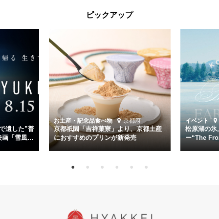
太平洋戦争中に実在した駆逐艦「雪風」。戦場で海に投げ出された多
ピックアップ
くの仲間の命を救い帰還させ、戦後まで生き抜き「幸運艦」と呼ばれ
た雪風と、激動の時代を懸命に生きる人々の姿を壮大なスケールで描
く。
主演は「雪風」の艦長・寺澤一利を演じる竹野内豊。先任伍長・早瀬
幸平を玉木宏が演じるほか、奥平大兼、田中麗奈、石丸幹二、益岡徹
など実力派俳優が共演。そして戦艦大和と運命を共にした帝国海軍・
第二艦隊司令長官、伊藤整一を中井貴一が圧倒的な存在感で演じ切
る。
時代が再び、分断と暴力に揺れる現代。本作は「同じ過ちを繰り返す
道を歩んではいないか」と、彼らが命をかけて守りたいと願っ
お土産・記念品
食べ物
京都府
イベント
た”今”を生きる私達に問いかける。戦後80年、戦争の記憶が薄れゆく
で遺した”普
京都祇園「吉祥菓寮」より、京都土産
松原湖の氷
今だからこそ、尊い平和の価値を未来に繋ぐ作品『雪風 YUKIKAZE』
映画「雪風
におすすめのプリンが新発売
ー“The Fro
15日（金）よ
を多くの方にご覧いただきたい。