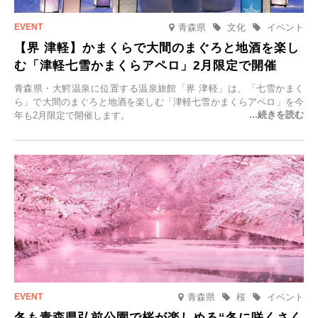
青森県
文化
イベント
【界 津軽】かまくらで大間のまぐろと地酒を楽し
む「津軽七雪かまくらアペロ」2月限定で開催
青森県・大鰐温泉に位置する温泉旅館「界 津軽」は、「七雪かまく
ら」で大間のまぐろと地酒を楽しむ「津軽七雪かまくらアペロ」を今
年も2月限定で開催します。
青森県
桜
イベント
冬も青森県弘前公園で桜が楽しめる“冬に咲くさく