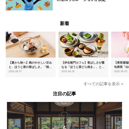
--
新着
【夏から秋へ】桃のやさしい甘み
【伊右衛門カフェ】香ばしさが重
【果実屋珈
と、ほうじ茶の香ばしさ。「桃と
なる「ほうじ茶どら焼き」、とろ
旬果実「白
ほうじ茶のあんみつ」を8月中旬
ける「宇治抹茶ティラミス」が新
限定販売
2026.08.07
2026.08.05
2026.08.03
より期間限定販売
登場
すべての記事を表示 >
注目の記事