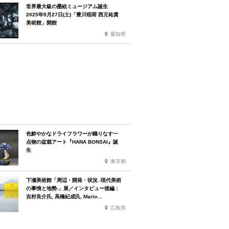
世界最大級の墨絵ミュージアム誕生
2025年9月27日(土)「豊川稲荷 西元祐貴
美術館」開館
愛知県
色鮮やかなドライフラワーが織りなす一
点物の盆栽アート『HANA BONSAI』誕
生
東京都
下瀬美術館「周辺・開発・状況 -現代美術
の事情と地勢-」展／インタビュー後編：
吉村良介氏, 高橋紀成氏, Mario
Christiano氏, Stefano Pesce氏
広島県