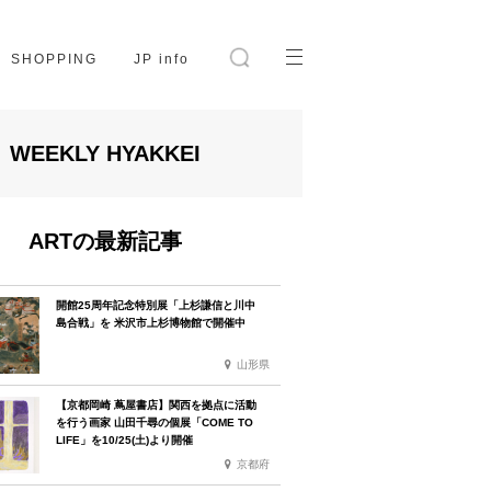
SHOPPING
JP info
WEEKLY HYAKKEI
ARTの最新記事
開館25周年記念特別展「上杉謙信と川中
島合戦」を 米沢市上杉博物館で開催中
山形県
【京都岡崎 蔦屋書店】関西を拠点に活動
を行う画家 山田千尋の個展「COME TO
LIFE」を10/25(土)より開催
京都府