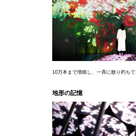
10万本まで増殖し、一斉に散り朽ち
地形の記憶