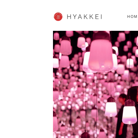
北海道
SHOPPING
62スポット
2
HOM
JP info