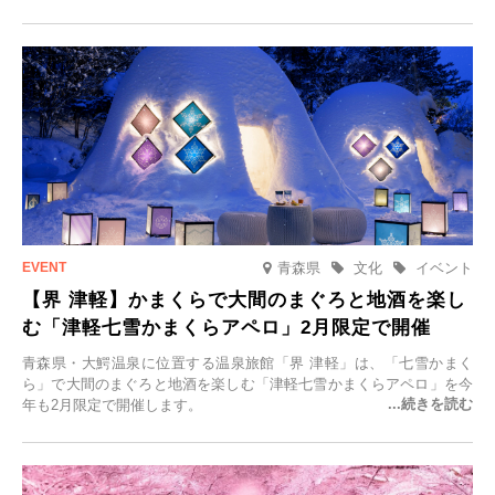
「＃一日一組限定の宿で一生に一度の思い出旅」を実施します。一日
一組限定の宿だからこそ叶う、大切な人との特別な時間を体験いただ
けます。
青森県
文化
イベント
【界 津軽】かまくらで大間のまぐろと地酒を楽し
む「津軽七雪かまくらアペロ」2月限定で開催
青森県・大鰐温泉に位置する温泉旅館「界 津軽」は、「七雪かまく
ら」で大間のまぐろと地酒を楽しむ「津軽七雪かまくらアペロ」を今
年も2月限定で開催します。