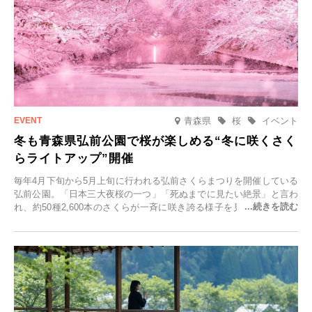
青森県
桜
イベント
冬も青森県弘前公園で桜が楽しめる“冬に咲くさく
らライトアップ”開催
毎年4月下旬から5月上旬に行われる弘前さくらまつりを開催している
弘前公園。「日本三大夜桜の一つ」「死ぬまでに見たい絶景」と言わ
れ、約50種2,600本のさくらが一斉に咲き誇る様子を見に、世界中か
ら観光客が集う人気スポットです。雪の見頃に合わせて2025年12月1
日(月)～2026年2月28日(土)の期間、「冬に咲くさくらライトアップ」
を開催します。