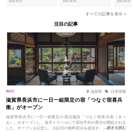
ほうじ茶のあんみつ」を8月中旬
ける「宇治抹茶ティラミス」が新
限定販売
2026.08.07
2026.08.05
2026.08.03
より期間限定販売
登場
すべての記事を表示 >
注目の記事
滋賀県
日本情報
滋賀県長浜市に一日一組限定の宿「つなぐ宿喜兵
衛」がオープン
滋賀県長浜市に一日一組限定の宿泊施設「つなぐ宿喜兵衛（きへ
え）」がオープンし、楽天トラベルにて宿泊予約の受付が開始されま
した。オープンを記念し、1泊2日の無料宿泊を提供するキャンペーン