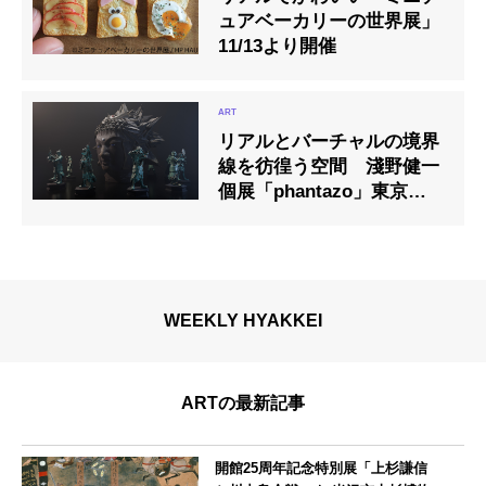
ュアベーカリーの世界展」
11/13より開催
リアルとバーチャルの境界
線を彷徨う空間 淺野健一
個展「phantazo」東京で開
催
WEEKLY HYAKKEI
ARTの最新記事
開館25周年記念特別展「上杉謙信