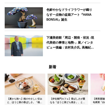
色鮮やかなドライフラワーが織り
なす一点物の盆栽アート『HANA
BONSAI』誕生
東京都
下瀬美術館「周辺・開発・状況 -現
代美術の事情と地勢-」展／インタ
ビュー後編：吉村良介氏, 高橋紀成
氏, Mario Christiano氏, Stefano
Pesce氏
広島県
新着
【夏から秋へ】桃のやさしい甘み
【伊右衛門カフェ】香ばしさが重
【果実屋珈
と、ほうじ茶の香ばしさ。「桃と
なる「ほうじ茶どら焼き」、とろ
旬果実「白