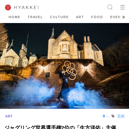
HOME
TRAVEL
CULTURE
ART
FOOD
EVENT
--
芸術
ジャグリング世界選手権2位の「生方洋佑」主催