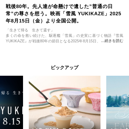
戦後80年。先人達が命懸けで遺した”普通の日
常”の尊さを想う。映画「雪風 YUKIKAZE」2025
年8月15日（金）より全国公開。
「生きて帰る 生きて還す」
多くの命を救い続けた、駆逐艦「雪風」の史実に基づく物語『雪風
YUKIKAZE』が戦後80年の節目となる2025年8月15日、全国公開され
る。公開に先立ちソニー・ピクチャーズ試写室でマスコミ先行試写会
が行われた。
太平洋戦争中に実在した駆逐艦「雪風」。戦場で海に投げ出された多
ピックアップ
くの仲間の命を救い帰還させ、戦後まで生き抜き「幸運艦」と呼ばれ
た雪風と、激動の時代を懸命に生きる人々の姿を壮大なスケールで描
く。
主演は「雪風」の艦長・寺澤一利を演じる竹野内豊。先任伍長・早瀬
幸平を玉木宏が演じるほか、奥平大兼、田中麗奈、石丸幹二、益岡徹
など実力派俳優が共演。そして戦艦大和と運命を共にした帝国海軍・
第二艦隊司令長官、伊藤整一を中井貴一が圧倒的な存在感で演じ切
る。
時代が再び、分断と暴力に揺れる現代。本作は「同じ過ちを繰り返す
道を歩んではいないか」と、彼らが命をかけて守りたいと願っ