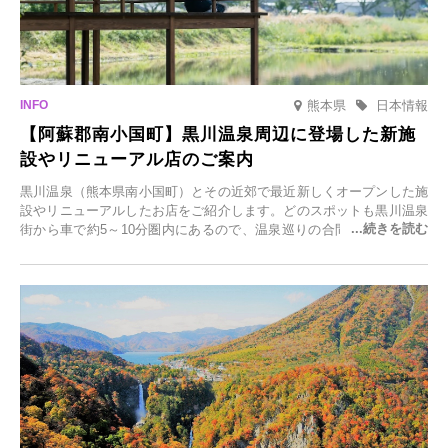
熊本県
日本情報
【阿蘇郡南小国町】黒川温泉周辺に登場した新施
設やリニューアル店のご案内
黒川温泉（熊本県南小国町）とその近郊で最近新しくオープンした施
設やリニューアルしたお店をご紹介します。どのスポットも黒川温泉
街から車で約5～10分圏内にあるので、温泉巡りの合間に気軽に立ち
寄れます。老舗旅館が手掛ける新店舗や、自然豊かな里山カフェ、地
元食材にこだわったレストランなど、多彩な魅力が満載です。黒川温
泉の新たな楽しみとしてチェックしてみてください。