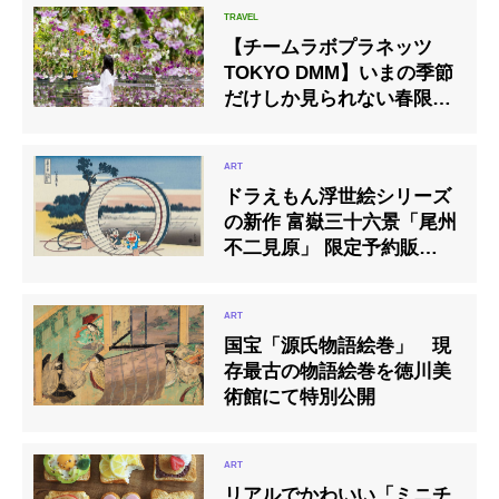
【チームラボプラネッツ
TOKYO DMM】いまの季節
だけしか見られない春限定
のランに包まれる
ドラえもん浮世絵シリーズ
の新作 富嶽三十六景「尾州
不二見原」 限定予約販売開
始
国宝「源氏物語絵巻」 現
存最古の物語絵巻を徳川美
術館にて特別公開
リアルでかわいい「ミニチ