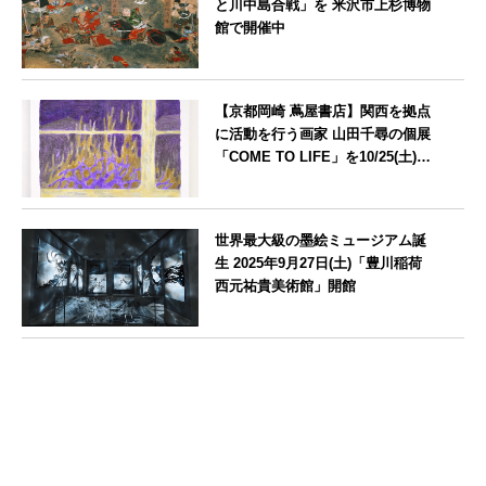
と川中島合戦」を 米沢市上杉博物
館で開催中
山形県
【京都岡崎 蔦屋書店】関西を拠点
に活動を行う画家 山田千尋の個展
「COME TO LIFE」を10/25(土)よ
り開催
京都府
世界最大級の墨絵ミュージアム誕
生 2025年9月27日(土)「豊川稲荷
西元祐貴美術館」開館
愛知県