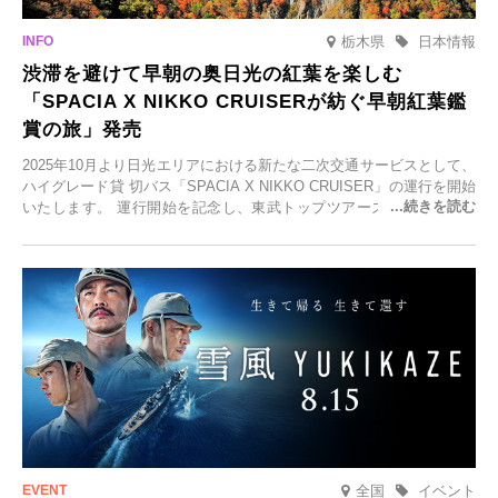
栃木県
日本情報
渋滞を避けて早朝の奥日光の紅葉を楽しむ
「SPACIA X NIKKO CRUISERが紡ぐ早朝紅葉鑑
賞の旅」発売
2025年10月より日光エリアにおける新たな二次交通サービスとして、
ハイグレード貸 切バス「SPACIA X NIKKO CRUISER」の運行を開始
いたします。 運行開始を記念し、東武トップツアーズ株式会社では
「SPACIA X NIKKO CRUISERが紡ぐ 早朝紅葉鑑賞の旅」を企画、
2025年9月12日(金)より発売いたします。
全国
イベント