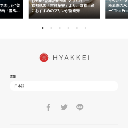
お土産・記念品
食べ物
京都府
イベント
た”今”を生きる私達に問いかける。戦後80年、戦争の記憶が薄れゆく
で遺した”普
京都祇園「吉祥菓寮」より、京都土産
松原湖の氷
今だからこそ、尊い平和の価値を未来に繋ぐ作品『雪風 YUKIKAZE』
映画「雪風
におすすめのプリンが新発売
ー“The Fro
15日（金）よ
を多くの方にご覧いただきたい。
言語