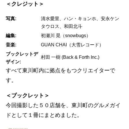
＜クレジット＞
写真:
清水愛里、ハン・キョンホ、安永ケン
タウロス、和田北斗
編集:
初瀬川 晃（snowbugs）
音楽:
GUAN CHAI（大雪レコード）
ブックレットデ
村田 一樹 (Back & Forth Inc.)
ザイン:
すべて東川町内に拠点をもつクリエイターで
す。
＜ブックレット＞
今回撮影した５０店舗を、東川町のグルメガイ
ドとして１冊にまとめました。