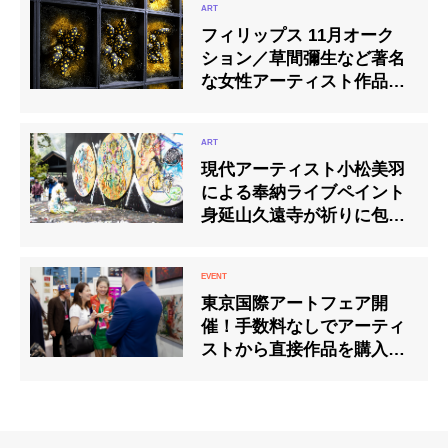
フィリップス 11月オーク
ション／草間彌生など著名
な女性アーティスト作品が
目白押し
現代アーティスト小松美羽
による奉納ライブペイント
身延山久遠寺が祈りに包ま
れる
東京国際アートフェア開
催！手数料なしでアーティ
ストから直接作品を購入可
能