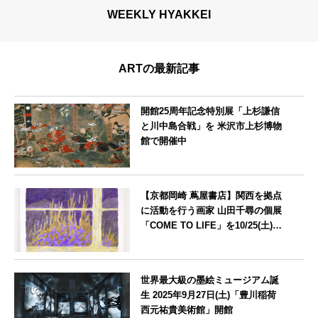
WEEKLY HYAKKEI
ARTの最新記事
開館25周年記念特別展「上杉謙信
と川中島合戦」を 米沢市上杉博物
館で開催中
山形県
【京都岡崎 蔦屋書店】関西を拠点
に活動を行う画家 山田千尋の個展
「COME TO LIFE」を10/25(土)よ
り開催
京都府
世界最大級の墨絵ミュージアム誕
生 2025年9月27日(土)「豊川稲荷
西元祐貴美術館」開館