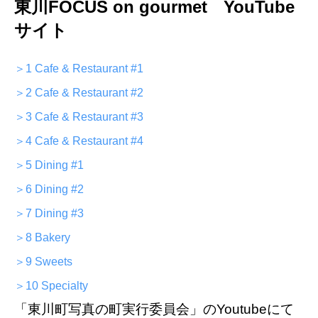
東川FOCUS on gourmet YouTube
サイト
＞1 Cafe & Restaurant #1
＞2 Cafe & Restaurant #2
＞3 Cafe & Restaurant #3
＞4 Cafe & Restaurant #4
＞5 Dining #1
＞6 Dining #2
＞7 Dining #3
＞8 Bakery
＞9 Sweets
＞10 Specialty
「東川町写真の町実行委員会」のYoutubeにて