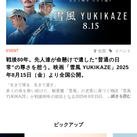
全国
イベント
戦後80年。先人達が命懸けで遺した”普通の日
常”の尊さを想う。映画「雪風 YUKIKAZE」2025
年8月15日（金）より全国公開。
「生きて帰る 生きて還す」
多くの命を救い続けた、駆逐艦「雪風」の史実に基づく物語『雪風
YUKIKAZE』が戦後80年の節目となる2025年8月15日、全国公開され
る。公開に先立ちソニー・ピクチャーズ試写室でマスコミ先行試写会
が行われた。
太平洋戦争中に実在した駆逐艦「雪風」。戦場で海に投げ出された多
ピックアップ
くの仲間の命を救い帰還させ、戦後まで生き抜き「幸運艦」と呼ばれ
た雪風と、激動の時代を懸命に生きる人々の姿を壮大なスケールで描