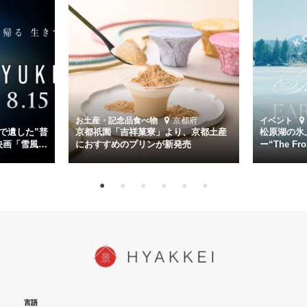
く。
主演は「雪風」の艦長・寺澤一利を演じる竹野内豊。先任伍長・早瀬
幸平を玉木宏が演じるほか、奥平大兼、田中麗奈、石丸幹二、益岡徹
など実力派俳優が共演。そして戦艦大和と運命を共にした帝国海軍・
第二艦隊司令長官、伊藤整一を中井貴一が圧倒的な存在感で演じ切
る。
時代が再び、分断と暴力に揺れる現代。本作は「同じ過ちを繰り返す
道を歩んではいないか」と、彼らが命をかけて守りたいと願っ
お土産・記念品
食べ物
京都府
イベント
た”今”を生きる私達に問いかける。戦後80年、戦争の記憶が薄れゆく
で遺した”普
京都祇園「吉祥菓寮」より、京都土産
松原湖の氷
今だからこそ、尊い平和の価値を未来に繋ぐ作品『雪風 YUKIKAZE』
映画「雪風
におすすめのプリンが新発売
ー“The Fro
15日（金）よ
を多くの方にご覧いただきたい。
言語