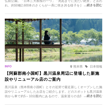
弘前公園。「日本三大夜桜の一つ」「死ぬまでに見たい絶景」と言わ
れ、約50種2,600本のさくらが一斉に咲き誇る様子を見に、世界中か
ら観光客が集う人気スポットです。雪の見頃に合わせて2025年12月1
日(月)～2026年2月28日(土)の期間、「冬に咲くさくらライトアップ」
を開催します。
熊本県
日本情報
【阿蘇郡南小国町】黒川温泉周辺に登場した新施
設やリニューアル店のご案内
黒川温泉（熊本県南小国町）とその近郊で最近新しくオープンした施
設やリニューアルしたお店をご紹介します。どのスポットも黒川温泉
街から車で約5～10分圏内にあるので、温泉巡りの合間に気軽に立ち
寄れます。老舗旅館が手掛ける新店舗や、自然豊かな里山カフェ、地
元食材にこだわったレストランなど、多彩な魅力が満載です。黒川温