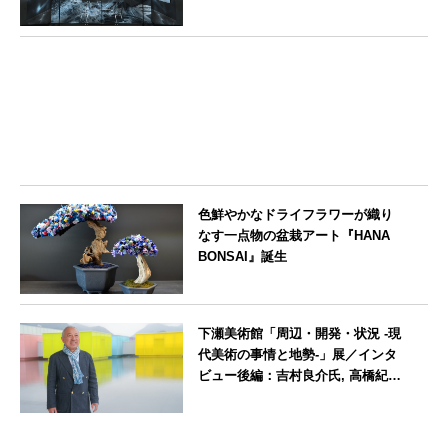
愛知県
色鮮やかなドライフラワーが織り
なす一点物の盆栽アート『HANA
BONSAI』誕生
東京都
下瀬美術館「周辺・開発・状況 -現
代美術の事情と地勢-」展／インタ
ビュー後編：吉村良介氏, 高橋紀成
氏, Mario Christiano氏, Stefano
Pesce氏
広島県