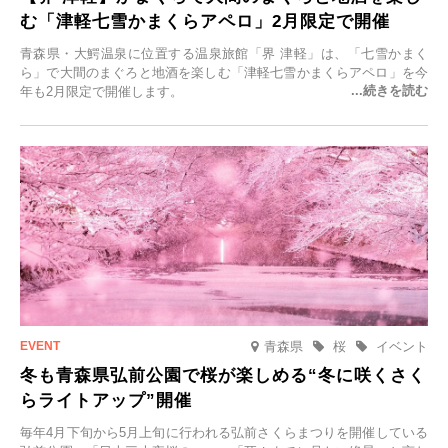
む「津軽七雪かまくらアペロ」2月限定で開催
青森県・大鰐温泉に位置する温泉旅館「界 津軽」は、「七雪かまく
ら」で大間のまぐろと地酒を楽しむ「津軽七雪かまくらアペロ」を今
年も2月限定で開催します。
青森県
桜
イベント
冬も青森県弘前公園で桜が楽しめる“冬に咲くさく
らライトアップ”開催
毎年4月下旬から5月上旬に行われる弘前さくらまつりを開催している