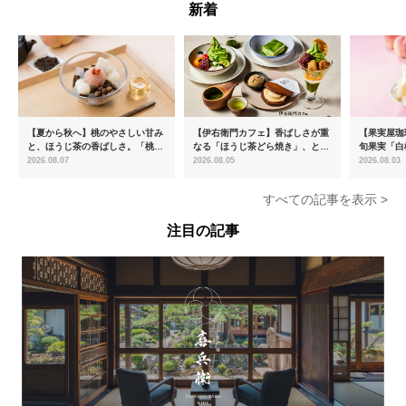
新着
【夏から秋へ】桃のやさしい甘み
【伊右衛門カフェ】香ばしさが重
【果実屋珈
と、ほうじ茶の香ばしさ。「桃と
なる「ほうじ茶どら焼き」、とろ
旬果実「白
ほうじ茶のあんみつ」を8月中旬
ける「宇治抹茶ティラミス」が新
限定販売
2026.08.07
2026.08.05
2026.08.03
より期間限定販売
登場
すべての記事を表示 >
注目の記事