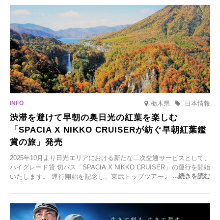
泉の新たな楽しみとしてチェックしてみてください。
栃木県
日本情報
渋滞を避けて早朝の奥日光の紅葉を楽しむ
「SPACIA X NIKKO CRUISERが紡ぐ早朝紅葉鑑
賞の旅」発売
2025年10月より日光エリアにおける新たな二次交通サービスとして、
ハイグレード貸 切バス「SPACIA X NIKKO CRUISER」の運行を開始
いたします。 運行開始を記念し、東武トップツアーズ株式会社では
「SPACIA X NIKKO CRUISERが紡ぐ 早朝紅葉鑑賞の旅」を企画、
2025年9月12日(金)より発売いたします。