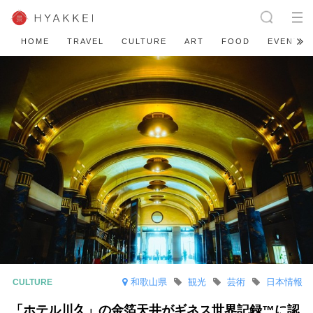
HOME
TRAVEL
CULTURE
ART
FOOD
EVENT
和歌山県
観光
芸術
日本情報
「ホテル川久」の金箔天井がギネス世界記録™に認