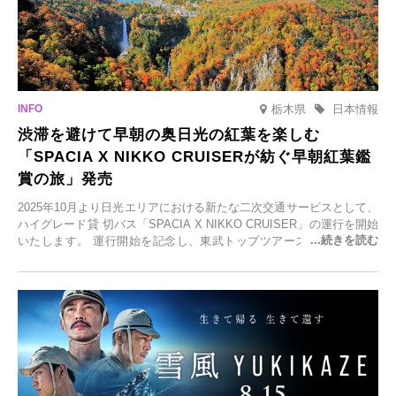
栃木県
日本情報
渋滞を避けて早朝の奥日光の紅葉を楽しむ
「SPACIA X NIKKO CRUISERが紡ぐ早朝紅葉鑑
賞の旅」発売
2025年10月より日光エリアにおける新たな二次交通サービスとして、
ハイグレード貸 切バス「SPACIA X NIKKO CRUISER」の運行を開始
いたします。 運行開始を記念し、東武トップツアーズ株式会社では
「SPACIA X NIKKO CRUISERが紡ぐ 早朝紅葉鑑賞の旅」を企画、
2025年9月12日(金)より発売いたします。