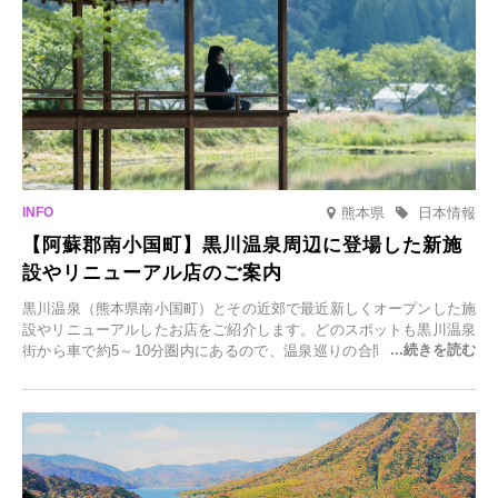
熊本県
日本情報
【阿蘇郡南小国町】黒川温泉周辺に登場した新施
設やリニューアル店のご案内
黒川温泉（熊本県南小国町）とその近郊で最近新しくオープンした施
設やリニューアルしたお店をご紹介します。どのスポットも黒川温泉
街から車で約5～10分圏内にあるので、温泉巡りの合間に気軽に立ち
寄れます。老舗旅館が手掛ける新店舗や、自然豊かな里山カフェ、地
元食材にこだわったレストランなど、多彩な魅力が満載です。黒川温
泉の新たな楽しみとしてチェックしてみてください。