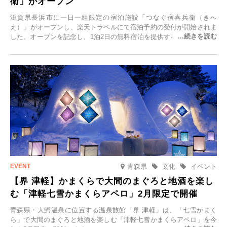
衛」がオープン
滋賀県長浜市に一日一組限定の宿泊施設「つなぐ宿喜兵衛（きへ
え）」がオープンし、楽天トラベルにて宿泊予約の受付が開始されま
した。オープンを記念し、1泊2日の無料宿泊を提供するキャンペーン
「＃一日一組限定の宿で一生に一度の思い出旅」を実施します。一日
一組限定の宿だからこそ叶う、大切な人との特別な時間を体験いただ
けます。
青森県
文化
イベント
【界 津軽】かまくらで大間のまぐろと地酒を楽し
む「津軽七雪かまくらアペロ」2月限定で開催
青森県・大鰐温泉に位置する温泉旅館「界 津軽」は、「七雪かまく
ら」で大間のまぐろと地酒を楽しむ「津軽七雪かまくらアペロ」を今