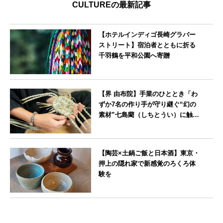
CULTUREの最新記事
【ホテルインディゴ長崎グラバー
ストリート】宿泊者とともに折る
千羽鶴を平和公園へ寄贈
長崎県
【界 由布院】手業のひととき「わ
ずか7名の作り手が守り継ぐ“幻の
素材”七島藺（しちとうい）に触れ
る～オリジナルバック制作体験
～」開催
大分県
【陶芸×土鍋ご飯と日本酒】東京・
押上の隠れ家で新感覚のろくろ体
験を
東京都