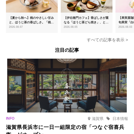
【夏から秋へ】桃のやさしい甘み
【伊右衛門カフェ】香ばしさが重
【果実屋珈
と、ほうじ茶の香ばしさ。「桃と
なる「ほうじ茶どら焼き」、とろ
旬果実「白
ほうじ茶のあんみつ」を8月中旬
ける「宇治抹茶ティラミス」が新
限定販売
2026.08.07
2026.08.05
2026.08.03
より期間限定販売
登場
すべての記事を表示 >
注目の記事
滋賀県
日本情報
滋賀県長浜市に一日一組限定の宿「つなぐ宿喜兵