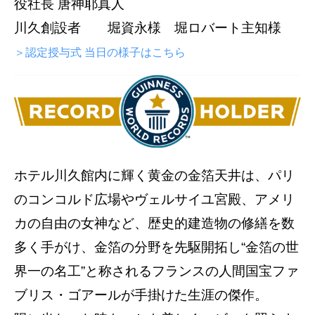
役社長 唐神耶真人
川久創設者 堀資永様 堀ロバート主知様
＞認定授与式 当日の様子はこちら
ホテル川久館内に輝く黄金の金箔天井は、パリ
のコンコルド広場やヴェルサイユ宮殿、アメリ
カの自由の女神など、歴史的建造物の修繕を数
多く手がけ、金箔の分野を先駆開拓し“金箔の世
界一の名工”と称されるフランスの人間国宝ファ
ブリス・ゴアールが手掛けた生涯の傑作。