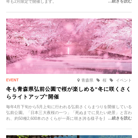
年も2月限定で開催します。
青森県
桜
イベント
冬も青森県弘前公園で桜が楽しめる“冬に咲くさく
らライトアップ”開催
毎年4月下旬から5月上旬に行われる弘前さくらまつりを開催している
弘前公園。「日本三大夜桜の一つ」「死ぬまでに見たい絶景」と言わ
れ、約50種2,600本のさくらが一斉に咲き誇る様子を見に、世界中か
ら観光客が集う人気スポットです。雪の見頃に合わせて2025年12月1
日(月)～2026年2月28日(土)の期間、「冬に咲くさくらライトアップ」
を開催します。