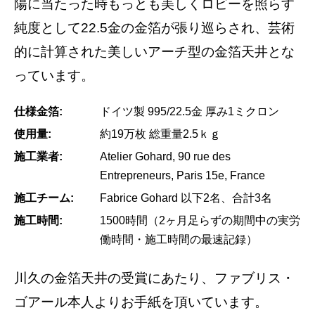
陽に当たった時もっとも美しくロビーを照らす
純度として22.5金の金箔が張り巡らされ、芸術
的に計算された美しいアーチ型の金箔天井とな
っています。
仕様金箔:
ドイツ製 995/22.5金 厚み1ミクロン
使用量:
約19万枚 総重量2.5ｋｇ
施工業者:
Atelier Gohard, 90 rue des
Entrepreneurs, Paris 15e, France
施工チーム:
Fabrice Gohard 以下2名、合計3名
施工時間:
1500時間（2ヶ月足らずの期間中の実労
働時間・施工時間の最速記録）
川久の金箔天井の受賞にあたり、ファブリス・
ゴアール本人よりお手紙を頂いています。