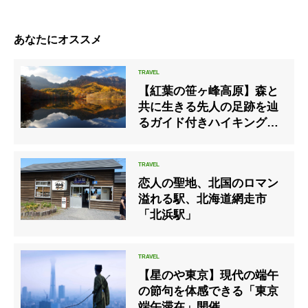
あなたにオススメ
【紅葉の笹ヶ峰高原】森と
共に生きる先人の足跡を辿
るガイド付きハイキングツ
アー
恋人の聖地、北国のロマン
溢れる駅、北海道網走市
「北浜駅」
【星のや東京】現代の端午
の節句を体感できる「東京
端午滞在」開催