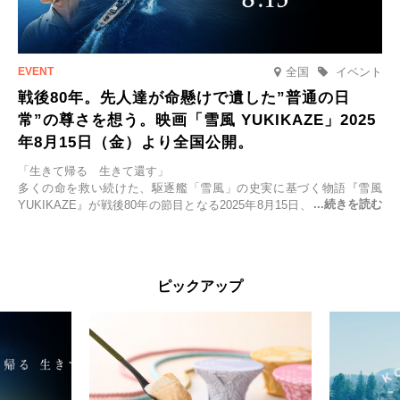
全国
イベント
戦後80年。先人達が命懸けで遺した”普通の日
常”の尊さを想う。映画「雪風 YUKIKAZE」2025
年8月15日（金）より全国公開。
「生きて帰る 生きて還す」
多くの命を救い続けた、駆逐艦「雪風」の史実に基づく物語『雪風
YUKIKAZE』が戦後80年の節目となる2025年8月15日、全国公開され
る。公開に先立ちソニー・ピクチャーズ試写室でマスコミ先行試写会
が行われた。
太平洋戦争中に実在した駆逐艦「雪風」。戦場で海に投げ出された多
ピックアップ
くの仲間の命を救い帰還させ、戦後まで生き抜き「幸運艦」と呼ばれ
た雪風と、激動の時代を懸命に生きる人々の姿を壮大なスケールで描
く。
主演は「雪風」の艦長・寺澤一利を演じる竹野内豊。先任伍長・早瀬
幸平を玉木宏が演じるほか、奥平大兼、田中麗奈、石丸幹二、益岡徹
など実力派俳優が共演。そして戦艦大和と運命を共にした帝国海軍・