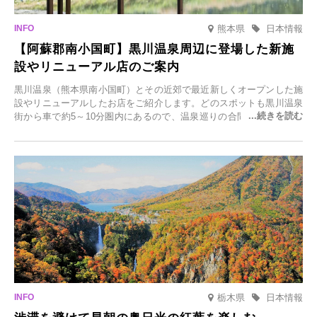
熊本県
日本情報
【阿蘇郡南小国町】黒川温泉周辺に登場した新施
設やリニューアル店のご案内
黒川温泉（熊本県南小国町）とその近郊で最近新しくオープンした施
設やリニューアルしたお店をご紹介します。どのスポットも黒川温泉
街から車で約5～10分圏内にあるので、温泉巡りの合間に気軽に立ち
寄れます。老舗旅館が手掛ける新店舗や、自然豊かな里山カフェ、地
元食材にこだわったレストランなど、多彩な魅力が満載です。黒川温
泉の新たな楽しみとしてチェックしてみてください。
栃木県
日本情報