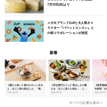
7月15日(水)より
大阪府
メガネブランドZoffと大人気キャ
ラクター『パペットスンスン』と
の初コラボレーションが決定
--
新着
【夏から秋へ】桃のやさしい甘み
【伊右衛門カフェ】香ばしさが重
【果実屋珈
と、ほうじ茶の香ばしさ。「桃と
なる「ほうじ茶どら焼き」、とろ
旬果実「白
ほうじ茶のあんみつ」を8月中旬
ける「宇治抹茶ティラミス」が新
限定販売
2026.08.07
2026.08.05
2026.08.03
より期間限定販売
登場
すべての記事を表示 >