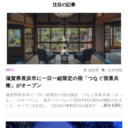
注目の記事
滋賀県
日本情報
滋賀県長浜市に一日一組限定の宿「つなぐ宿喜兵
衛」がオープン
滋賀県長浜市に一日一組限定の宿泊施設「つなぐ宿喜兵衛（きへ
え）」がオープンし、楽天トラベルにて宿泊予約の受付が開始されま
した。オープンを記念し、1泊2日の無料宿泊を提供するキャンペーン
「＃一日一組限定の宿で一生に一度の思い出旅」を実施します。一日
一組限定の宿だからこそ叶う、大切な人との特別な時間を体験いただ
けます。