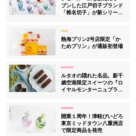
プンした江戸切子ブランド
「椎名切子」が新シリーズ
をリリース
熱海プリン2号店限定「か
ためプリン」が通販初登場
ルタオの隠れた名品。新千
歳空港限定スイーツの『ロ
イヤルモンターニュブラウ
ニー』
開業１周年！津軽びいどろ
東京ミッドタウン八重洲店
で限定商品を発売