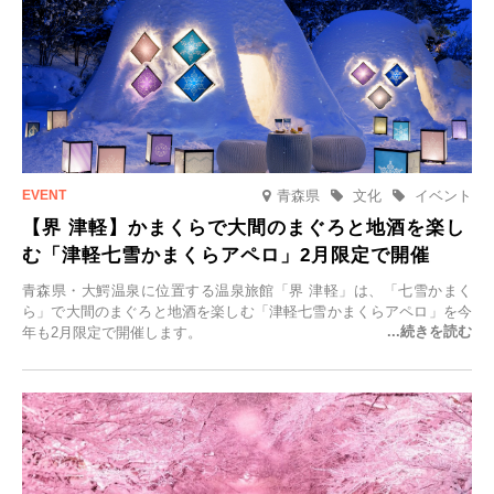
青森県
文化
イベント
【界 津軽】かまくらで大間のまぐろと地酒を楽し
む「津軽七雪かまくらアペロ」2月限定で開催
青森県・大鰐温泉に位置する温泉旅館「界 津軽」は、「七雪かまく
ら」で大間のまぐろと地酒を楽しむ「津軽七雪かまくらアペロ」を今
年も2月限定で開催します。