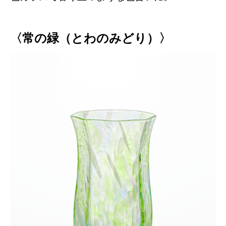
〈常の緑（とわのみどり）〉