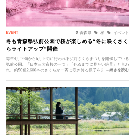
青森県
桜
イベント
冬も青森県弘前公園で桜が楽しめる“冬に咲くさく
らライトアップ”開催
毎年4月下旬から5月上旬に行われる弘前さくらまつりを開催している
弘前公園。「日本三大夜桜の一つ」「死ぬまでに見たい絶景」と言わ
れ、約50種2,600本のさくらが一斉に咲き誇る様子を見に、世界中か
ら観光客が集う人気スポットです。雪の見頃に合わせて2025年12月1
日(月)～2026年2月28日(土)の期間、「冬に咲くさくらライトアップ」
を開催します。