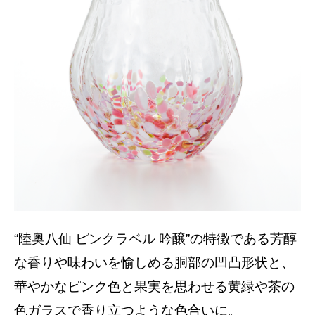
“陸奥八仙 ピンクラベル 吟醸”の特徴である芳醇
な香りや味わいを愉しめる胴部の凹凸形状と、
華やかなピンク色と果実を思わせる黄緑や茶の
色ガラスで香り立つような色合いに。