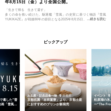
年8月15日（金）より全国公開。
「生きて帰る 生きて還す」
多くの命を救い続けた、駆逐艦「雪風」の史実に基づく物語『雪風
YUKIKAZE』が戦後80年の節目となる2025年8月15日、全国公開され
る。公開に先立ちソニー・ピクチャーズ試写室でマスコミ先行試写会
が行われた。
太平洋戦争中に実在した駆逐艦「雪風」。戦場で海に投げ出された多
ピックアップ
くの仲間の命を救い帰還させ、戦後まで生き抜き「幸運艦」と呼ばれ
た雪風と、激動の時代を懸命に生きる人々の姿を壮大なスケールで描
く。
主演は「雪風」の艦長・寺澤一利を演じる竹野内豊。先任伍長・早瀬
幸平を玉木宏が演じるほか、奥平大兼、田中麗奈、石丸幹二、益岡徹
など実力派俳優が共演。そして戦艦大和と運命を共にした帝国海軍・
第二艦隊司令長官、伊藤整一を中井貴一が圧倒的な存在感で演じ切
る。
時代が再び、分断と暴力に揺れる現代。本作は「同じ過ちを繰り返す
道を歩んではいないか」と、彼らが命をかけて守りたいと願っ
お土産・記念品
食べ物
京都府
イベント
た”今”を生きる私達に問いかける。戦後80年、戦争の記憶が薄れゆく
で遺した”普
京都祇園「吉祥菓寮」より、京都土産
松原湖の氷
今だからこそ、尊い平和の価値を未来に繋ぐ作品『雪風 YUKIKAZE』
映画「雪風
におすすめのプリンが新発売
ー“The Fro
15日（金）よ
を多くの方にご覧いただきたい。