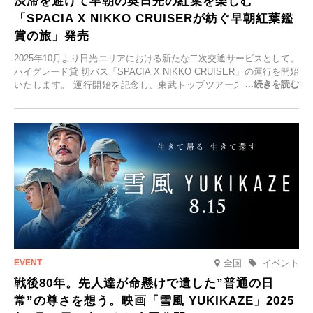
渋滞を避けて早朝の奥日光の紅葉を楽しむ
「SPACIA X NIKKO CRUISERが紡ぐ早朝紅葉鑑
賞の旅」発売
2025年10月より日光エリアにおける新たな二次交通サービスとして、
ハイグレード貸 切バス「SPACIA X NIKKO CRUISER」の運行を開始
いたします。 運行開始を記念し、東武トップツアーズ株式会社では
「SPACIA X NIKKO CRUISERが紡ぐ 早朝紅葉鑑賞の旅」を企画、
2025年9月12日(金)より発売いたします。
全国
イベント
戦後80年。先人達が命懸けで遺した”普通の日
常”の尊さを想う。映画「雪風 YUKIKAZE」2025