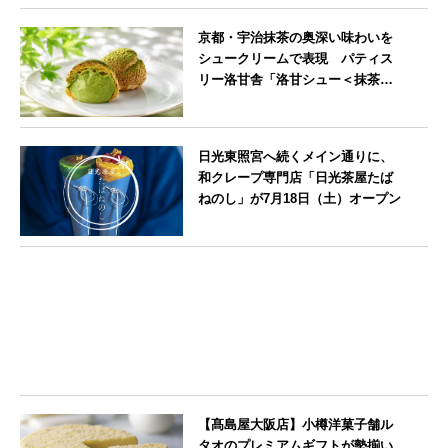
北海道
京都・宇治抹茶の奥深い味わいを
シュークリームで表現 パティス
リー洛甘舎「洛甘シュー＜抹茶
＞」発売中
京都府
日光東照宮へ続くメイン通りに、
和クレープ専門店「日光茶屋たば
ねのし」が7月18日（土）オープン
栃木県
【髙島屋大阪店】小樽洋菓子舗ル
タオのプレミアムギフトが勢揃い