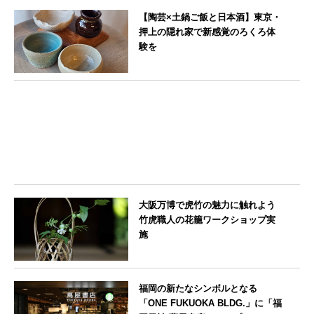
大分県
【陶芸×土鍋ご飯と日本酒】東京・
押上の隠れ家で新感覚のろくろ体
験を
東京都
大阪万博で虎竹の魅力に触れよう
竹虎職人の花籠ワークショップ実
施
大阪府
福岡の新たなシンボルとなる
「ONE FUKUOKA BLDG.」に「福