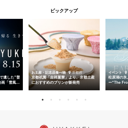
太平洋戦争中に実在した駆逐艦「雪風」。戦場で海に投げ出された多
ピックアップ
くの仲間の命を救い帰還させ、戦後まで生き抜き「幸運艦」と呼ばれ
た雪風と、激動の時代を懸命に生きる人々の姿を壮大なスケールで描
く。
主演は「雪風」の艦長・寺澤一利を演じる竹野内豊。先任伍長・早瀬
幸平を玉木宏が演じるほか、奥平大兼、田中麗奈、石丸幹二、益岡徹
など実力派俳優が共演。そして戦艦大和と運命を共にした帝国海軍・
第二艦隊司令長官、伊藤整一を中井貴一が圧倒的な存在感で演じ切
る。
時代が再び、分断と暴力に揺れる現代。本作は「同じ過ちを繰り返す
道を歩んではいないか」と、彼らが命をかけて守りたいと願っ
お土産・記念品
食べ物
京都府
イベント
た”今”を生きる私達に問いかける。戦後80年、戦争の記憶が薄れゆく
で遺した”普
京都祇園「吉祥菓寮」より、京都土産
松原湖の氷
今だからこそ、尊い平和の価値を未来に繋ぐ作品『雪風 YUKIKAZE』
映画「雪風
におすすめのプリンが新発売
ー“The Fro
15日（金）よ
を多くの方にご覧いただきたい。