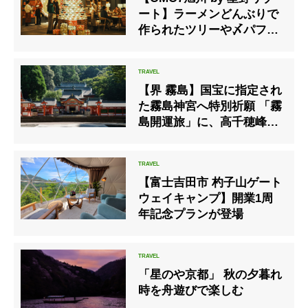
ート】ラーメンどんぶりで
作られたツリーや〆パフェ
を楽しめるイベント開催
【界 霧島】国宝に指定され
た霧島神宮へ特別祈願 「霧
島開運旅」に、高千穂峰登
山オプションが登場
【富士吉田市 杓子山ゲート
ウェイキャンプ】開業1周
年記念プランが登場
「星のや京都」 秋の夕暮れ
時を舟遊びで楽しむ