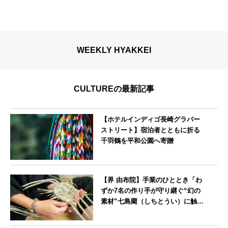
WEEKLY HYAKKEI
CULTUREの最新記事
【ホテルインディゴ長崎グラバー
ストリート】宿泊者とともに折る
千羽鶴を平和公園へ寄贈
長崎県
【界 由布院】手業のひととき「わ
ずか7名の作り手が守り継ぐ“幻の
素材”七島藺（しちとうい）に触れ
る～オリジナルバック制作体験
～」開催