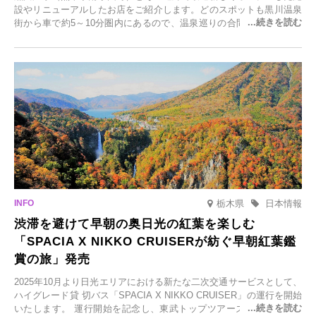
設やリニューアルしたお店をご紹介します。どのスポットも黒川温泉
街から車で約5～10分圏内にあるので、温泉巡りの合間に気軽に立ち
寄れます。老舗旅館が手掛ける新店舗や、自然豊かな里山カフェ、地
元食材にこだわったレストランなど、多彩な魅力が満載です。黒川温
泉の新たな楽しみとしてチェックしてみてください。
栃木県
日本情報
渋滞を避けて早朝の奥日光の紅葉を楽しむ
「SPACIA X NIKKO CRUISERが紡ぐ早朝紅葉鑑
賞の旅」発売
2025年10月より日光エリアにおける新たな二次交通サービスとして、
ハイグレード貸 切バス「SPACIA X NIKKO CRUISER」の運行を開始
いたします。 運行開始を記念し、東武トップツアーズ株式会社では