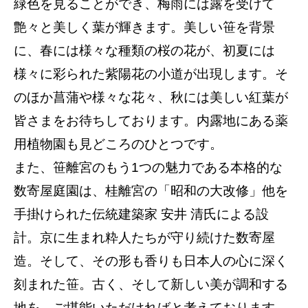
緑色を見ることができ、梅雨には露を受けて
艶々と美しく葉が輝きます。美しい笹を背景
に、春には様々な種類の桜の花が、初夏には
様々に彩られた紫陽花の小道が出現します。そ
のほか菖蒲や様々な花々、秋には美しい紅葉が
皆さまをお待ちしております。内露地にある薬
用植物園も見どころのひとつです。
また、笹離宮のもう1つの魅力である本格的な
数寄屋庭園は、桂離宮の「昭和の大改修」他を
手掛けられた伝統建築家 安井 清氏による設
計。京に生まれ粋人たちが守り続けた数寄屋
造。そして、その形も香りも日本人の心に深く
刻まれた笹。古く、そして新しい美が調和する
地を、ご堪能いただければと考えております。