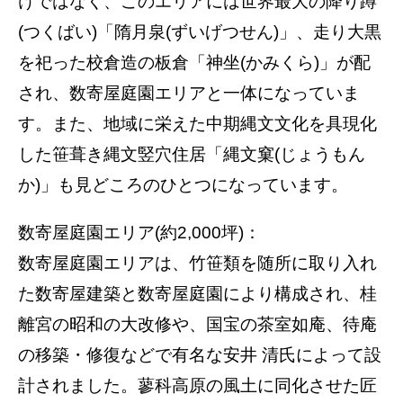
けではなく、このエリアには世界最大の降り蹲
(つくばい)「隋月泉(ずいげつせん)」、走り大黒
を祀った校倉造の板倉「神坐(かみくら)」が配
され、数寄屋庭園エリアと一体になっていま
す。また、地域に栄えた中期縄文文化を具現化
した笹葺き縄文竪穴住居「縄文窠(じょうもん
か)」も見どころのひとつになっています。
数寄屋庭園エリア(約2,000坪)：
数寄屋庭園エリアは、竹笹類を随所に取り入れ
た数寄屋建築と数寄屋庭園により構成され、桂
離宮の昭和の大改修や、国宝の茶室如庵、待庵
の移築・修復などで有名な安井 清氏によって設
計されました。蓼科高原の風土に同化させた匠