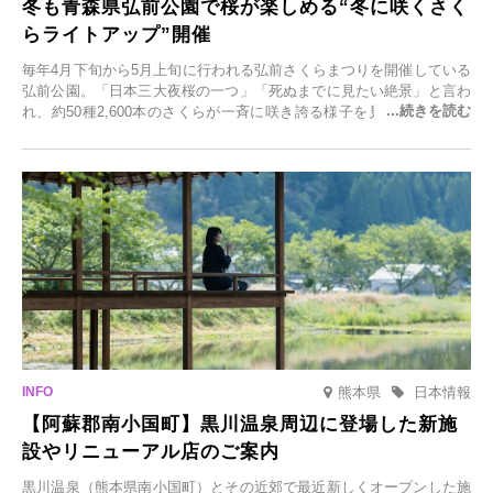
冬も青森県弘前公園で桜が楽しめる“冬に咲くさく
らライトアップ”開催
毎年4月下旬から5月上旬に行われる弘前さくらまつりを開催している
弘前公園。「日本三大夜桜の一つ」「死ぬまでに見たい絶景」と言わ
れ、約50種2,600本のさくらが一斉に咲き誇る様子を見に、世界中か
ら観光客が集う人気スポットです。雪の見頃に合わせて2025年12月1
日(月)～2026年2月28日(土)の期間、「冬に咲くさくらライトアップ」
を開催します。
熊本県
日本情報
【阿蘇郡南小国町】黒川温泉周辺に登場した新施
設やリニューアル店のご案内
黒川温泉（熊本県南小国町）とその近郊で最近新しくオープンした施