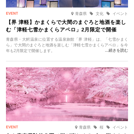
青森県
文化
イベント
【界 津軽】かまくらで大間のまぐろと地酒を楽し
む「津軽七雪かまくらアペロ」2月限定で開催
青森県・大鰐温泉に位置する温泉旅館「界 津軽」は、「七雪かまく
ら」で大間のまぐろと地酒を楽しむ「津軽七雪かまくらアペロ」を今
年も2月限定で開催します。
青森県
桜
イベント