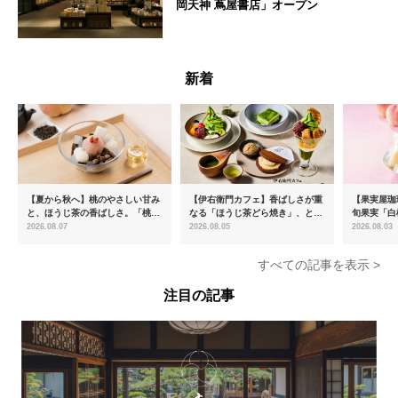
岡天神 蔦屋書店」オープン
福岡県
新着
【夏から秋へ】桃のやさしい甘み
【伊右衛門カフェ】香ばしさが重
【果実屋珈
と、ほうじ茶の香ばしさ。「桃と
なる「ほうじ茶どら焼き」、とろ
旬果実「白
ほうじ茶のあんみつ」を8月中旬
ける「宇治抹茶ティラミス」が新
限定販売
2026.08.07
2026.08.05
2026.08.03
より期間限定販売
登場
すべての記事を表示 >
注目の記事