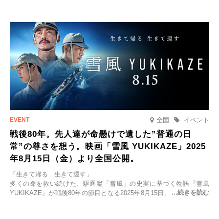
「SPACIA X NIKKO CRUISERが紡ぐ 早朝紅葉鑑賞の旅」を企画、
2025年9月12日(金)より発売いたします。
全国
イベント
戦後80年。先人達が命懸けで遺した”普通の日
常”の尊さを想う。映画「雪風 YUKIKAZE」2025
年8月15日（金）より全国公開。
「生きて帰る 生きて還す」
多くの命を救い続けた、駆逐艦「雪風」の史実に基づく物語『雪風
YUKIKAZE』が戦後80年の節目となる2025年8月15日、全国公開され
る。公開に先立ちソニー・ピクチャーズ試写室でマスコミ先行試写会
が行われた。