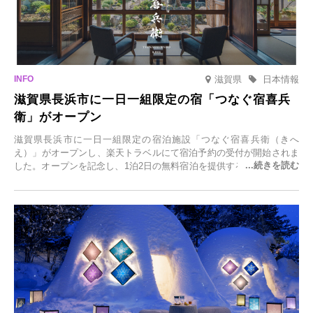
滋賀県
日本情報
滋賀県長浜市に一日一組限定の宿「つなぐ宿喜兵
衛」がオープン
滋賀県長浜市に一日一組限定の宿泊施設「つなぐ宿喜兵衛（きへ
え）」がオープンし、楽天トラベルにて宿泊予約の受付が開始されま
した。オープンを記念し、1泊2日の無料宿泊を提供するキャンペーン
「＃一日一組限定の宿で一生に一度の思い出旅」を実施します。一日
一組限定の宿だからこそ叶う、大切な人との特別な時間を体験いただ
けます。