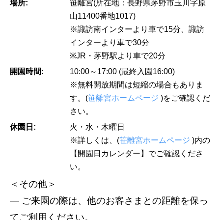
場所:
笹離宮(所在地：長野県茅野市玉川字原
山11400番地1017)
※諏訪南インターより車で15分、諏訪
インターより車で30分
※JR・茅野駅より車で20分
開園時間:
10:00～17:00 (最終入園16:00)
※無料開放期間は短縮の場合もありま
す。(
笹離宮ホームページ
)をご確認くだ
さい。
休園日:
火・水・木曜日
※詳しくは、(
笹離宮ホームページ
)内の
【開園日カレンダー】でご確認くださ
い。
＜その他＞
― ご来園の際は、他のお客さまとの距離を保っ
てご利用ください。