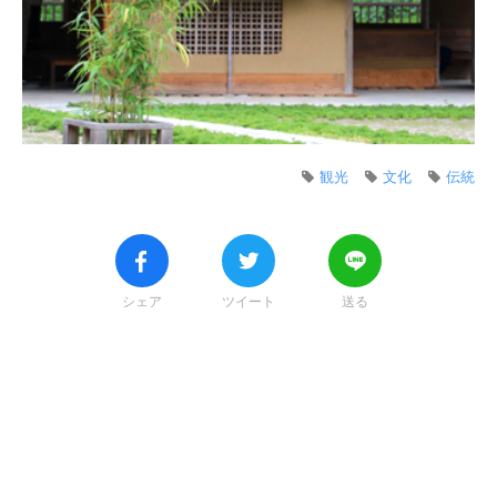
観光
文化
伝統
シェア
ツイート
送る