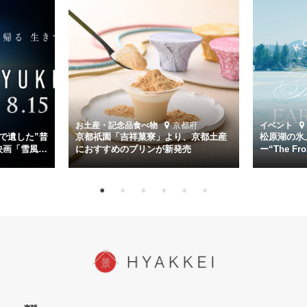
く。
主演は「雪風」の艦長・寺澤一利を演じる竹野内豊。先任伍長・早瀬
幸平を玉木宏が演じるほか、奥平大兼、田中麗奈、石丸幹二、益岡徹
など実力派俳優が共演。そして戦艦大和と運命を共にした帝国海軍・
第二艦隊司令長官、伊藤整一を中井貴一が圧倒的な存在感で演じ切
る。
時代が再び、分断と暴力に揺れる現代。本作は「同じ過ちを繰り返す
道を歩んではいないか」と、彼らが命をかけて守りたいと願っ
お土産・記念品
食べ物
京都府
イベント
た”今”を生きる私達に問いかける。戦後80年、戦争の記憶が薄れゆく
で遺した”普
京都祇園「吉祥菓寮」より、京都土産
松原湖の氷
今だからこそ、尊い平和の価値を未来に繋ぐ作品『雪風 YUKIKAZE』
映画「雪風
におすすめのプリンが新発売
ー“The Fro
15日（金）よ
を多くの方にご覧いただきたい。