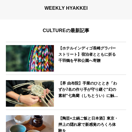
WEEKLY HYAKKEI
CULTUREの最新記事
【ホテルインディゴ長崎グラバー
ストリート】宿泊者とともに折る
千羽鶴を平和公園へ寄贈
長崎県
【界 由布院】手業のひととき「わ
ずか7名の作り手が守り継ぐ“幻の
素材”七島藺（しちとうい）に触れ
る～オリジナルバック制作体験
～」開催
大分県
【陶芸×土鍋ご飯と日本酒】東京・
押上の隠れ家で新感覚のろくろ体
験を