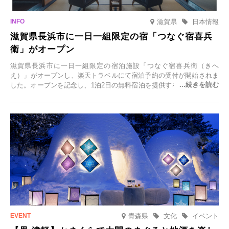
滋賀県
日本情報
滋賀県長浜市に一日一組限定の宿「つなぐ宿喜兵
衛」がオープン
滋賀県長浜市に一日一組限定の宿泊施設「つなぐ宿喜兵衛（きへ
え）」がオープンし、楽天トラベルにて宿泊予約の受付が開始されま
した。オープンを記念し、1泊2日の無料宿泊を提供するキャンペーン
「＃一日一組限定の宿で一生に一度の思い出旅」を実施します。一日
一組限定の宿だからこそ叶う、大切な人との特別な時間を体験いただ
けます。
青森県
文化
イベント