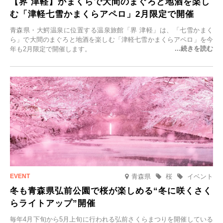
【界 津軽】かまくらで大間のまぐろと地酒を楽し
む「津軽七雪かまくらアペロ」2月限定で開催
青森県・大鰐温泉に位置する温泉旅館「界 津軽」は、「七雪かまく
ら」で大間のまぐろと地酒を楽しむ「津軽七雪かまくらアペロ」を今
年も2月限定で開催します。
青森県
桜
イベント
冬も青森県弘前公園で桜が楽しめる“冬に咲くさく
らライトアップ”開催
毎年4月下旬から5月上旬に行われる弘前さくらまつりを開催している