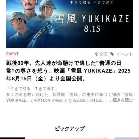
全国
イベント
戦後80年。先人達が命懸けで遺した”普通の日
常”の尊さを想う。映画「雪風 YUKIKAZE」2025
年8月15日（金）より全国公開。
「生きて帰る 生きて還す」
多くの命を救い続けた、駆逐艦「雪風」の史実に基づく物語『雪風
YUKIKAZE』が戦後80年の節目となる2025年8月15日、全国公開され
る。公開に先立ちソニー・ピクチャーズ試写室でマスコミ先行試写会
が行われた。
太平洋戦争中に実在した駆逐艦「雪風」。戦場で海に投げ出された多
ピックアップ
くの仲間の命を救い帰還させ、戦後まで生き抜き「幸運艦」と呼ばれ
た雪風と、激動の時代を懸命に生きる人々の姿を壮大なスケールで描