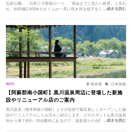
弘前公園。「日本三大夜桜の一つ」「死ぬまでに見たい絶景」と言わ
れ、約50種2,600本のさくらが一斉に咲き誇る様子を見に、世界中か
ら観光客が集う人気スポットです。雪の見頃に合わせて2025年12月1
日(月)～2026年2月28日(土)の期間、「冬に咲くさくらライトアップ」
を開催します。
熊本県
日本情報
【阿蘇郡南小国町】黒川温泉周辺に登場した新施
設やリニューアル店のご案内
黒川温泉（熊本県南小国町）とその近郊で最近新しくオープンした施
設やリニューアルしたお店をご紹介します。どのスポットも黒川温泉
街から車で約5～10分圏内にあるので、温泉巡りの合間に気軽に立ち
寄れます。老舗旅館が手掛ける新店舗や、自然豊かな里山カフェ、地
元食材にこだわったレストランなど、多彩な魅力が満載です。黒川温