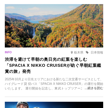
泉の新たな楽しみとしてチェックしてみてください。
栃木県
日本情報
渋滞を避けて早朝の奥日光の紅葉を楽しむ
「SPACIA X NIKKO CRUISERが紡ぐ早朝紅葉鑑
賞の旅」発売
2025年10月より日光エリアにおける新たな二次交通サービスとして、
ハイグレード貸 切バス「SPACIA X NIKKO CRUISER」の運行を開始
いたします。 運行開始を記念し、東武トップツアーズ株式会社では
「SPACIA X NIKKO CRUISERが紡ぐ 早朝紅葉鑑賞の旅」を企画、
2025年9月12日(金)より発売いたします。