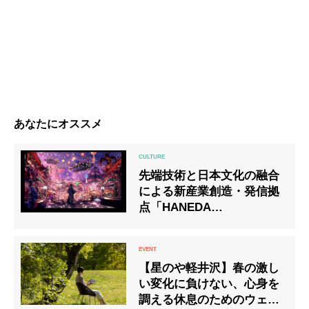
あなたにオススメ
先端技術と日本文化の融合
による新産業創造・発信拠
点「HANEDA
INNOVATION CITY(羽田イ
ノベーションシティ)」 7月
3日（金）に開業
【星のや軽井沢】春の激し
い変化に負けない、心身を
調える休息のためのウェル