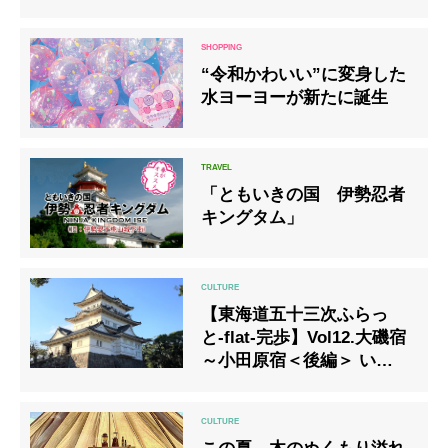
ネスプログラム
“令和かわいい”に変身した
水ヨーヨーが新たに誕生
「ともいきの国 伊勢忍者
キングタム」
【東海道五十三次ふらっ
と-flat-完歩】Vol12.大磯宿
～小田原宿＜後編＞ いざ、
小田原攻め ～おでんとあん
ぱんと私～