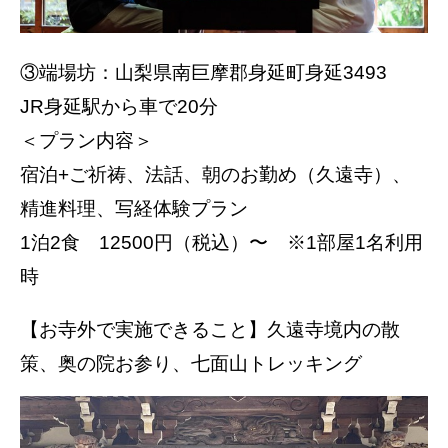
③端場坊：山梨県南巨摩郡身延町身延3493
JR身延駅から車で20分
＜プラン内容＞
宿泊+ご祈祷、法話、朝のお勤め（久遠寺）、
精進料理、写経体験プラン
1泊2食 12500円（税込）〜 ※1部屋1名利用
時
【お寺外で実施できること】久遠寺境内の散
策、奥の院お参り、七面山トレッキング