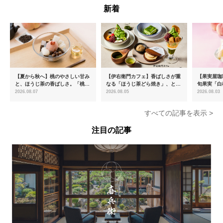
新着
【夏から秋へ】桃のやさしい甘み
【伊右衛門カフェ】香ばしさが重
【果実屋珈
と、ほうじ茶の香ばしさ。「桃と
なる「ほうじ茶どら焼き」、とろ
旬果実「白
ほうじ茶のあんみつ」を8月中旬
ける「宇治抹茶ティラミス」が新
限定販売
2026.08.07
2026.08.05
2026.08.03
より期間限定販売
登場
すべての記事を表示 >
注目の記事