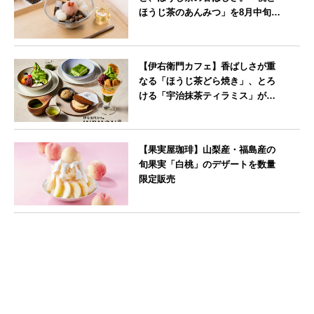
ほうじ茶のあんみつ」を8月中旬よ
り期間限定販売
--
【伊右衛門カフェ】香ばしさが重
なる「ほうじ茶どら焼き」、とろ
ける「宇治抹茶ティラミス」が新
登場
--
【果実屋珈琲】山梨産・福島産の
旬果実「白桃」のデザートを数量
限定販売
東京都