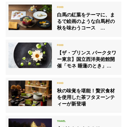
白馬の紅葉をテーマに、ま
るで絵画のような白馬村の
秋を味わうコース
「Shinshu Blessings
Dinner -Autumn-」を発売
【ザ・プリンス パークタワ
ー東京】国立西洋美術館開
催「モネ 睡蓮のとき」コラ
ボレーションコースを提供
秋の味覚を堪能！贅沢食材
を使用した茶フタヌーンテ
ィーが新登場