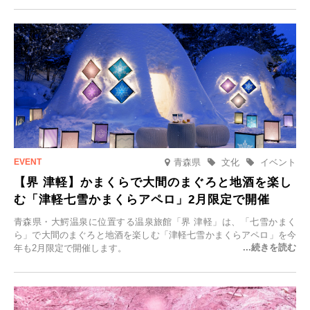
一組限定の宿だからこそ叶う、大切な人との特別な時間を体験いただ
けます。
青森県
文化
イベント
【界 津軽】かまくらで大間のまぐろと地酒を楽し
む「津軽七雪かまくらアペロ」2月限定で開催
青森県・大鰐温泉に位置する温泉旅館「界 津軽」は、「七雪かまく
ら」で大間のまぐろと地酒を楽しむ「津軽七雪かまくらアペロ」を今
年も2月限定で開催します。