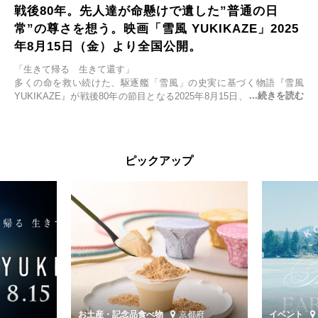
戦後80年。先人達が命懸けで遺した”普通の日
常”の尊さを想う。映画「雪風 YUKIKAZE」2025
年8月15日（金）より全国公開。
「生きて帰る 生きて還す」
多くの命を救い続けた、駆逐艦「雪風」の史実に基づく物語『雪風
YUKIKAZE』が戦後80年の節目となる2025年8月15日、全国公開され
る。公開に先立ちソニー・ピクチャーズ試写室でマスコミ先行試写会
が行われた。
太平洋戦争中に実在した駆逐艦「雪風」。戦場で海に投げ出された多
ピックアップ
くの仲間の命を救い帰還させ、戦後まで生き抜き「幸運艦」と呼ばれ
た雪風と、激動の時代を懸命に生きる人々の姿を壮大なスケールで描
く。
主演は「雪風」の艦長・寺澤一利を演じる竹野内豊。先任伍長・早瀬
幸平を玉木宏が演じるほか、奥平大兼、田中麗奈、石丸幹二、益岡徹
など実力派俳優が共演。そして戦艦大和と運命を共にした帝国海軍・
第二艦隊司令長官、伊藤整一を中井貴一が圧倒的な存在感で演じ切
る。
時代が再び、分断と暴力に揺れる現代。本作は「同じ過ちを繰り返す
道を歩んではいないか」と、彼らが命をかけて守りたいと願っ
お土産・記念品
食べ物
京都府
イベント