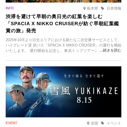
栃木県
日本情報
渋滞を避けて早朝の奥日光の紅葉を楽しむ
「SPACIA X NIKKO CRUISERが紡ぐ早朝紅葉鑑
賞の旅」発売
2025年10月より日光エリアにおける新たな二次交通サービスとして、
ハイグレード貸 切バス「SPACIA X NIKKO CRUISER」の運行を開始
いたします。 運行開始を記念し、東武トップツアーズ株式会社では
「SPACIA X NIKKO CRUISERが紡ぐ 早朝紅葉鑑賞の旅」を企画、
2025年9月12日(金)より発売いたします。
全国
イベント