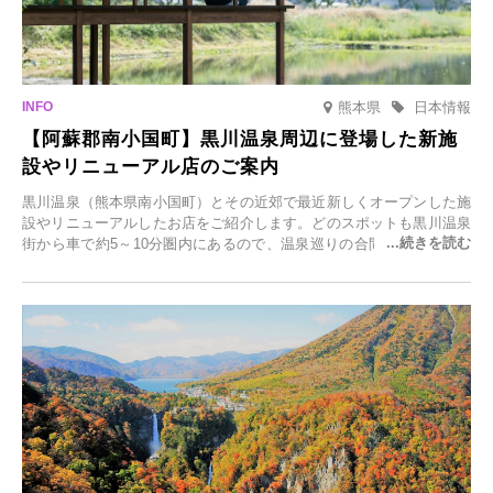
熊本県
日本情報
【阿蘇郡南小国町】黒川温泉周辺に登場した新施
設やリニューアル店のご案内
黒川温泉（熊本県南小国町）とその近郊で最近新しくオープンした施
設やリニューアルしたお店をご紹介します。どのスポットも黒川温泉
街から車で約5～10分圏内にあるので、温泉巡りの合間に気軽に立ち
寄れます。老舗旅館が手掛ける新店舗や、自然豊かな里山カフェ、地
元食材にこだわったレストランなど、多彩な魅力が満載です。黒川温
泉の新たな楽しみとしてチェックしてみてください。