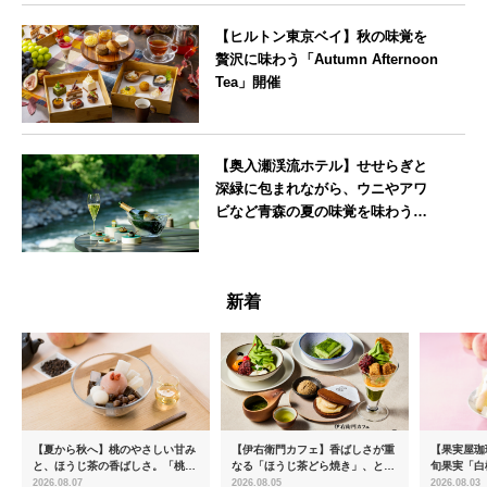
【ヒルトン東京ベイ】秋の味覚を
贅沢に味わう「Autumn Afternoon
Tea」開催
東京都
【奥入瀬渓流ホテル】せせらぎと
深緑に包まれながら、ウニやアワ
ビなど青森の夏の味覚を味わうフ
レンチディナーコース
青森県
新着
【夏から秋へ】桃のやさしい甘み
【伊右衛門カフェ】香ばしさが重
【果実屋珈
と、ほうじ茶の香ばしさ。「桃と
なる「ほうじ茶どら焼き」、とろ
旬果実「白
ほうじ茶のあんみつ」を8月中旬
ける「宇治抹茶ティラミス」が新
限定販売
2026.08.07
2026.08.05
2026.08.03