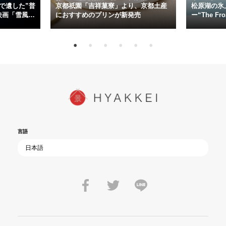
た”今”を生きる私達に問いかける。戦後80年、戦争の記憶が薄れゆく
で遺した”普
京都祇園「吉祥菓寮」より、京都土産
松原湖の氷
今だからこそ、尊い平和の価値を未来に繋ぐ作品『雪風 YUKIKAZE』
映画「雪風
におすすめのプリンが新発売
ー“The Fro
15日（金）よ
を多くの方にご覧いただきたい。
言語