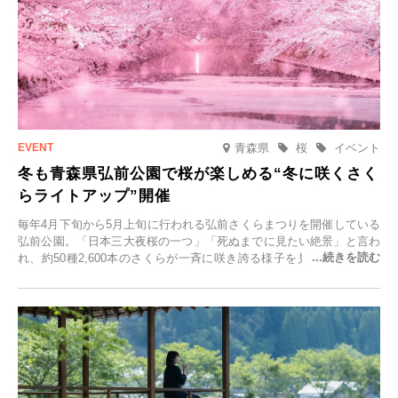
青森県
桜
イベント
冬も青森県弘前公園で桜が楽しめる“冬に咲くさく
らライトアップ”開催
毎年4月下旬から5月上旬に行われる弘前さくらまつりを開催している
弘前公園。「日本三大夜桜の一つ」「死ぬまでに見たい絶景」と言わ
れ、約50種2,600本のさくらが一斉に咲き誇る様子を見に、世界中か
ら観光客が集う人気スポットです。雪の見頃に合わせて2025年12月1
日(月)～2026年2月28日(土)の期間、「冬に咲くさくらライトアップ」
を開催します。