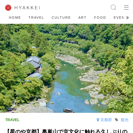
HOME
TRAVEL
CULTURE
ART
FOOD
EVENT
京都府
観光
【星のや京都】奥嵐山で京文化に触れる久しぶりの