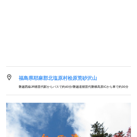
福島県耶麻郡北塩原村桧原荒砂沢山
磐越西線JR猪苗代駅からバスで約40分/磐越道猪苗代磐梯高原ICから車で約30分