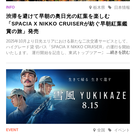
栃木県
日本情報
渋滞を避けて早朝の奥日光の紅葉を楽しむ
「SPACIA X NIKKO CRUISERが紡ぐ早朝紅葉鑑
賞の旅」発売
2025年10月より日光エリアにおける新たな二次交通サービスとして、
ハイグレード貸 切バス「SPACIA X NIKKO CRUISER」の運行を開始
いたします。 運行開始を記念し、東武トップツアーズ株式会社では
「SPACIA X NIKKO CRUISERが紡ぐ 早朝紅葉鑑賞の旅」を企画、
2025年9月12日(金)より発売いたします。
全国
イベント