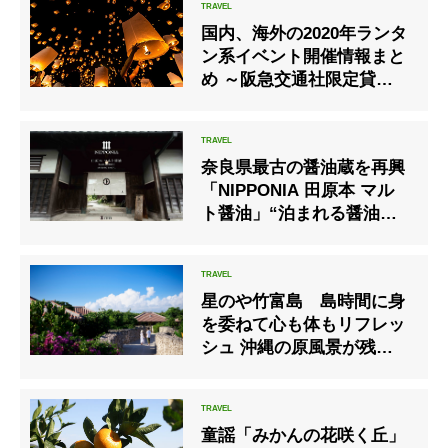
国内、海外の2020年ランタ
ン系イベント開催情報まと
め ～阪急交通社限定貸切イ
ベントもあります～
奈良県最古の醤油蔵を再興
「NIPPONIA 田原本 マル
ト醤油」“泊まれる醤油蔵”
8月29日(土)開業
星のや竹富島 島時間に身
を委ねて心も体もリフレッ
シュ 沖縄の原風景が残る竹
富島でリゾートステイ
童謡「みかんの花咲く丘」