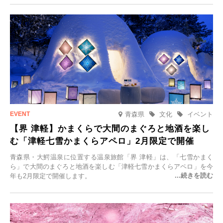
一組限定の宿だからこそ叶う、大切な人との特別な時間を体験いただ
けます。
青森県
文化
イベント
【界 津軽】かまくらで大間のまぐろと地酒を楽し
む「津軽七雪かまくらアペロ」2月限定で開催
青森県・大鰐温泉に位置する温泉旅館「界 津軽」は、「七雪かまく
ら」で大間のまぐろと地酒を楽しむ「津軽七雪かまくらアペロ」を今
年も2月限定で開催します。