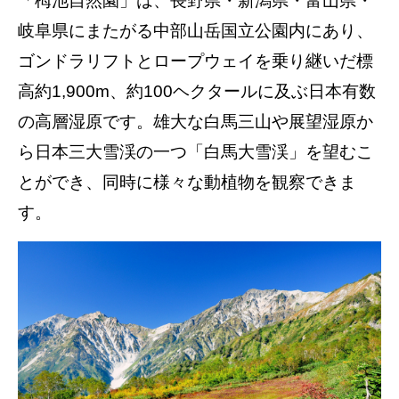
「栂池自然園」は、長野県・新潟県・富山県・
岐阜県にまたがる中部山岳国立公園内にあり、
ゴンドラリフトとロープウェイを乗り継いだ標
高約1,900m、約100ヘクタールに及ぶ日本有数
の高層湿原です。雄大な白馬三山や展望湿原か
ら日本三大雪渓の一つ「白馬大雪渓」を望むこ
とができ、同時に様々な動植物を観察できま
す。