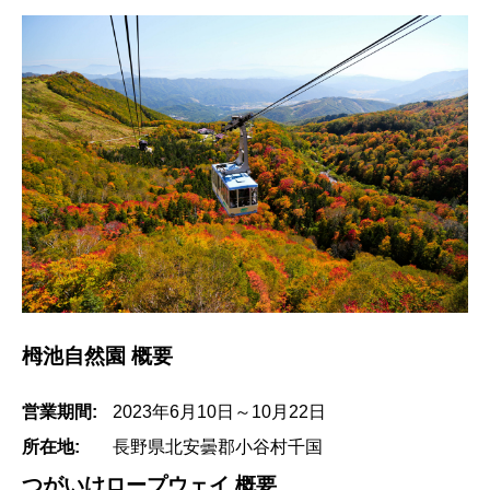
栂池自然園 概要
営業期間:
2023年6月10日～10月22日
所在地:
長野県北安曇郡小谷村千国
つがいけロープウェイ 概要