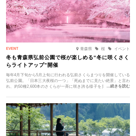
青森県
桜
イベント
冬も青森県弘前公園で桜が楽しめる“冬に咲くさく
らライトアップ”開催
毎年4月下旬から5月上旬に行われる弘前さくらまつりを開催している
弘前公園。「日本三大夜桜の一つ」「死ぬまでに見たい絶景」と言わ
れ、約50種2,600本のさくらが一斉に咲き誇る様子を見に、世界中か
ら観光客が集う人気スポットです。雪の見頃に合わせて2025年12月1
日(月)～2026年2月28日(土)の期間、「冬に咲くさくらライトアップ」
を開催します。