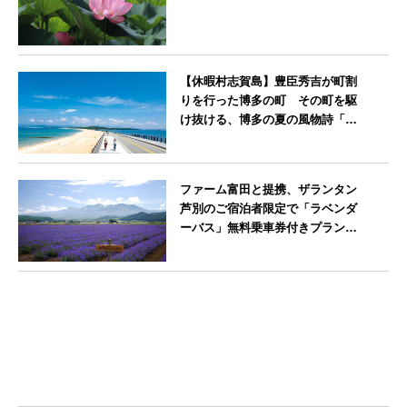
神奈川県
【休暇村志賀島】豊臣秀吉が町割
りを行った博多の町 その町を駆
け抜ける、博多の夏の風物詩「博
多祇園山笠」期間中お子様の宿泊
料金無料
福岡県
ファーム富田と提携、ザランタン
芦別のご宿泊者限定で「ラベンダ
ーバス」無料乗車券付きプランを
販売開始
北海道