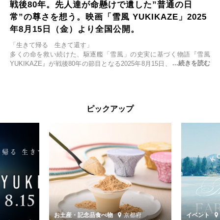
戦後80年。先人達が命懸けで遺した”普通の日
常”の尊さを想う。映画「雪風 YUKIKAZE」2025
年8月15日（金）より全国公開。
「生きて帰る 生きて還す」
多くの命を救い続けた、駆逐艦「雪風」の史実に基づく物語『雪風
YUKIKAZE』が戦後80年の節目となる2025年8月15日、全国公開され
る。公開に先立ちソニー・ピクチャーズ試写室でマスコミ先行試写会
が行われた。
太平洋戦争中に実在した駆逐艦「雪風」。戦場で海に投げ出された多
ピックアップ
くの仲間の命を救い帰還させ、戦後まで生き抜き「幸運艦」と呼ばれ
た雪風と、激動の時代を懸命に生きる人々の姿を壮大なスケールで描
く。
主演は「雪風」の艦長・寺澤一利を演じる竹野内豊。先任伍長・早瀬
幸平を玉木宏が演じるほか、奥平大兼、田中麗奈、石丸幹二、益岡徹
など実力派俳優が共演。そして戦艦大和と運命を共にした帝国海軍・
第二艦隊司令長官、伊藤整一を中井貴一が圧倒的な存在感で演じ切
る。
時代が再び、分断と暴力に揺れる現代。本作は「同じ過ちを繰り返す
道を歩んではいないか」と、彼らが命をかけて守りたいと願っ
お土産・記念品
食べ物
京都府
イベント