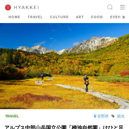
HOME
TRAVEL
CULTURE
ART
FOOD
EVENT
長野県
観光
アルプス中部山岳国立公園「栂池自然園」はひと足