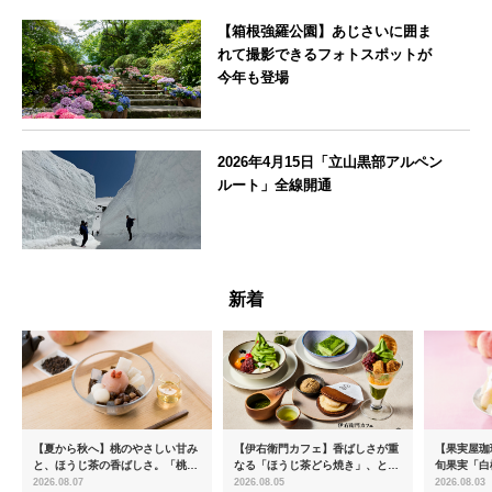
【箱根強羅公園】あじさいに囲ま
れて撮影できるフォトスポットが
今年も登場
神奈川県
2026年4月15日「立山黒部アルペン
ルート」全線開通
富山県
新着
【夏から秋へ】桃のやさしい甘み
【伊右衛門カフェ】香ばしさが重
【果実屋珈
と、ほうじ茶の香ばしさ。「桃と
なる「ほうじ茶どら焼き」、とろ
旬果実「白
ほうじ茶のあんみつ」を8月中旬
ける「宇治抹茶ティラミス」が新
限定販売
2026.08.07
2026.08.05
2026.08.03