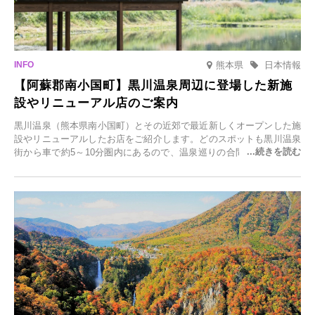
熊本県
日本情報
【阿蘇郡南小国町】黒川温泉周辺に登場した新施
設やリニューアル店のご案内
黒川温泉（熊本県南小国町）とその近郊で最近新しくオープンした施
設やリニューアルしたお店をご紹介します。どのスポットも黒川温泉
街から車で約5～10分圏内にあるので、温泉巡りの合間に気軽に立ち
寄れます。老舗旅館が手掛ける新店舗や、自然豊かな里山カフェ、地
元食材にこだわったレストランなど、多彩な魅力が満載です。黒川温
泉の新たな楽しみとしてチェックしてみてください。