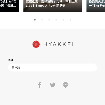
た”今”を生きる私達に問いかける。戦後80年、戦争の記憶が薄れゆく
で遺した”普
京都祇園「吉祥菓寮」より、京都土産
松原湖の氷
今だからこそ、尊い平和の価値を未来に繋ぐ作品『雪風 YUKIKAZE』
映画「雪風
におすすめのプリンが新発売
ー“The Fro
15日（金）よ
を多くの方にご覧いただきたい。
言語