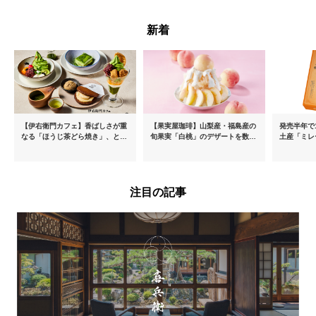
新着
【伊右衛門カフェ】香ばしさが重
【果実屋珈琲】山梨産・福島産の
発売半年で1
なる「ほうじ茶どら焼き」、とろ
旬果実「白桃」のデザートを数量
土産「ミレ
ける「宇治抹茶ティラミス」が新
限定販売
新フレーバ
登場
を8月より
注目の記事