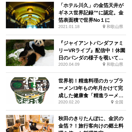
「ホテル川久」の金箔天井が
ギネス世界記録™に認定。金
箔表面積で世界No１に
2021.01.18
和歌山県
『ジャイアントパンダファミ
リーVRライブ』配信中！休園
日のパンダの様子を覗いてみ
2020.04.09
和歌山県
よう！２０２０年３月１８日
(水)よりスタート
世界初！精進料理のカップラ
ーメン!3年もの年月かけて完
成した健康食「精進ラーメン
2020.02.20
全国
禅道(醤油)」
秋田のきりたんぽに、金沢の
金箔？！旅行客向けの郷土料