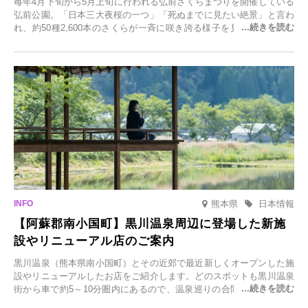
毎年4月下旬から5月上旬に行われる弘前さくらまつりを開催している
弘前公園。「日本三大夜桜の一つ」「死ぬまでに見たい絶景」と言わ
れ、約50種2,600本のさくらが一斉に咲き誇る様子を見に、世界中か
ら観光客が集う人気スポットです。雪の見頃に合わせて2025年12月1
日(月)～2026年2月28日(土)の期間、「冬に咲くさくらライトアップ」
を開催します。
熊本県
日本情報
【阿蘇郡南小国町】黒川温泉周辺に登場した新施
設やリニューアル店のご案内
黒川温泉（熊本県南小国町）とその近郊で最近新しくオープンした施
設やリニューアルしたお店をご紹介します。どのスポットも黒川温泉
街から車で約5～10分圏内にあるので、温泉巡りの合間に気軽に立ち
寄れます。老舗旅館が手掛ける新店舗や、自然豊かな里山カフェ、地