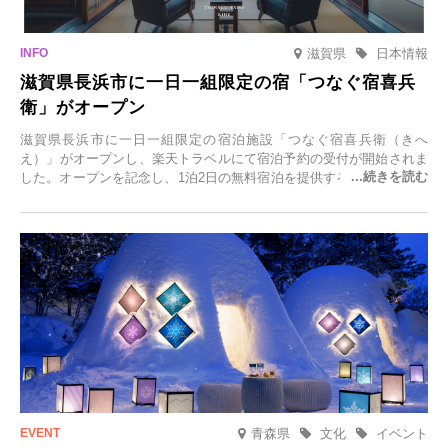
滋賀県
日本情報
滋賀県長浜市に一日一組限定の宿「つなぐ宿喜兵
衛」がオープン
滋賀県長浜市に一日一組限定の宿泊施設「つなぐ宿喜兵衛（きへ
え）」がオープンし、楽天トラベルにて宿泊予約の受付が開始されま
した。オープンを記念し、1泊2日の無料宿泊を提供するキャンペーン
「＃一日一組限定の宿で一生に一度の思い出旅」を実施します。一日
一組限定の宿だからこそ叶う、大切な人との特別な時間を体験いただ
けます。
青森県
文化
イベント