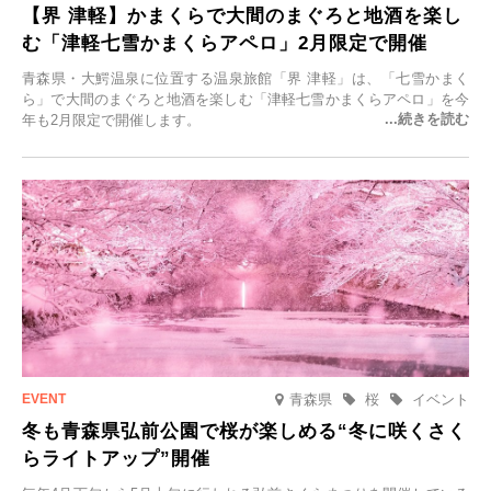
【界 津軽】かまくらで大間のまぐろと地酒を楽し
む「津軽七雪かまくらアペロ」2月限定で開催
青森県・大鰐温泉に位置する温泉旅館「界 津軽」は、「七雪かまく
ら」で大間のまぐろと地酒を楽しむ「津軽七雪かまくらアペロ」を今
年も2月限定で開催します。
青森県
桜
イベント
冬も青森県弘前公園で桜が楽しめる“冬に咲くさく
らライトアップ”開催