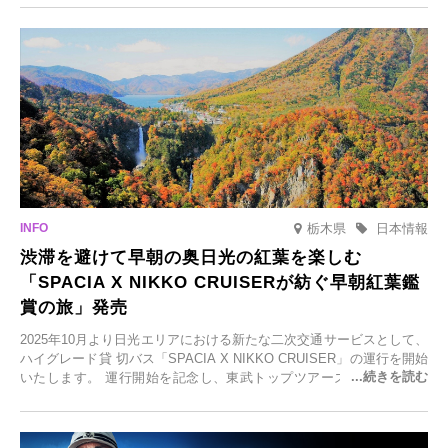
元食材にこだわったレストランなど、多彩な魅力が満載です。黒川温
泉の新たな楽しみとしてチェックしてみてください。
栃木県
日本情報
渋滞を避けて早朝の奥日光の紅葉を楽しむ
「SPACIA X NIKKO CRUISERが紡ぐ早朝紅葉鑑
賞の旅」発売
2025年10月より日光エリアにおける新たな二次交通サービスとして、
ハイグレード貸 切バス「SPACIA X NIKKO CRUISER」の運行を開始
いたします。 運行開始を記念し、東武トップツアーズ株式会社では
「SPACIA X NIKKO CRUISERが紡ぐ 早朝紅葉鑑賞の旅」を企画、
2025年9月12日(金)より発売いたします。