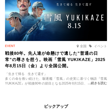
全国
イベント
戦後80年。先人達が命懸けで遺した”普通の日
常”の尊さを想う。映画「雪風 YUKIKAZE」2025
年8月15日（金）より全国公開。
「生きて帰る 生きて還す」
多くの命を救い続けた、駆逐艦「雪風」の史実に基づく物語『雪風
YUKIKAZE』が戦後80年の節目となる2025年8月15日、全国公開され
る。公開に先立ちソニー・ピクチャーズ試写室でマスコミ先行試写会
が行われた。
太平洋戦争中に実在した駆逐艦「雪風」。戦場で海に投げ出された多
ピックアップ
くの仲間の命を救い帰還させ、戦後まで生き抜き「幸運艦」と呼ばれ
た雪風と、激動の時代を懸命に生きる人々の姿を壮大なスケールで描