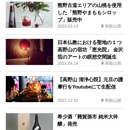
熊野古道エリアの山桃を使用
した「熊野やまももシロッ
プ」販売中
2023.03.13
和歌山県
日本仏教における聖地の１つ
高野山の宿坊「恵光院」 金沢
箔のアートの瞑想空間誕生
2022.04.14
和歌山県
【高野山 清浄心院】元旦の護
摩行をYoutubeにて生配信
2021.12.31
和歌山県
希少酒「雜賀孫市 純米大吟
醸」発売