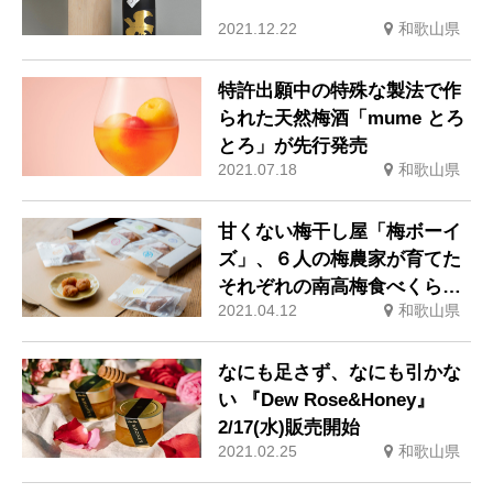
2021.12.22
和歌山県
特許出願中の特殊な製法で作
られた天然梅酒「mume とろ
とろ」が先行発売
2021.07.18
和歌山県
甘くない梅干し屋「梅ボーイ
ズ」、６人の梅農家が育てた
それぞれの南高梅食べくらべ
2021.04.12
和歌山県
セットが登場
なにも足さず、なにも引かな
い 『Dew Rose&Honey』
2/17(水)販売開始
2021.02.25
和歌山県