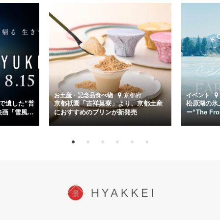
く。
主演は「雪風」の艦長・寺澤一利を演じる竹野内豊。先任伍長・早瀬
幸平を玉木宏が演じるほか、奥平大兼、田中麗奈、石丸幹二、益岡徹
など実力派俳優が共演。そして戦艦大和と運命を共にした帝国海軍・
第二艦隊司令長官、伊藤整一を中井貴一が圧倒的な存在感で演じ切
る。
時代が再び、分断と暴力に揺れる現代。本作は「同じ過ちを繰り返す
道を歩んではいないか」と、彼らが命をかけて守りたいと願っ
お土産・記念品
食べ物
京都府
イベント
た”今”を生きる私達に問いかける。戦後80年、戦争の記憶が薄れゆく
で遺した”普
京都祇園「吉祥菓寮」より、京都土産
松原湖の氷
今だからこそ、尊い平和の価値を未来に繋ぐ作品『雪風 YUKIKAZE』
映画「雪風
におすすめのプリンが新発売
ー“The Fro
15日（金）よ
を多くの方にご覧いただきたい。