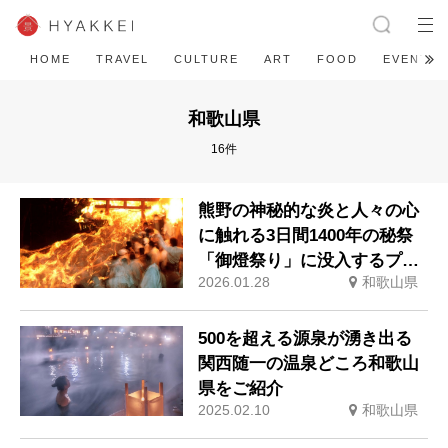
HOME
TRAVEL
CULTURE
ART
FOOD
EVENT
和歌山県
16件
熊野の神秘的な炎と人々の心
に触れる3日間1400年の秘祭
「御燈祭り」に没入するプレ
2026.01.28
和歌山県
ミアムツアー参加者を特別募
集
500を超える源泉が湧き出る
関西随一の温泉どころ和歌山
県をご紹介
2025.02.10
和歌山県