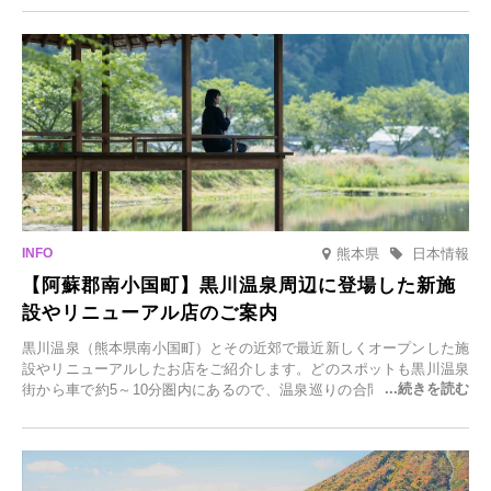
日(月)～2026年2月28日(土)の期間、「冬に咲くさくらライトアップ」
を開催します。
熊本県
日本情報
【阿蘇郡南小国町】黒川温泉周辺に登場した新施
設やリニューアル店のご案内
黒川温泉（熊本県南小国町）とその近郊で最近新しくオープンした施
設やリニューアルしたお店をご紹介します。どのスポットも黒川温泉
街から車で約5～10分圏内にあるので、温泉巡りの合間に気軽に立ち
寄れます。老舗旅館が手掛ける新店舗や、自然豊かな里山カフェ、地
元食材にこだわったレストランなど、多彩な魅力が満載です。黒川温
泉の新たな楽しみとしてチェックしてみてください。