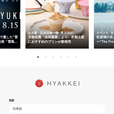
幸平を玉木宏が演じるほか、奥平大兼、田中麗奈、石丸幹二、益岡徹
など実力派俳優が共演。そして戦艦大和と運命を共にした帝国海軍・
第二艦隊司令長官、伊藤整一を中井貴一が圧倒的な存在感で演じ切
る。
時代が再び、分断と暴力に揺れる現代。本作は「同じ過ちを繰り返す
道を歩んではいないか」と、彼らが命をかけて守りたいと願っ
お土産・記念品
食べ物
京都府
イベント
た”今”を生きる私達に問いかける。戦後80年、戦争の記憶が薄れゆく
で遺した”普
京都祇園「吉祥菓寮」より、京都土産
松原湖の氷
今だからこそ、尊い平和の価値を未来に繋ぐ作品『雪風 YUKIKAZE』
映画「雪風
におすすめのプリンが新発売
ー“The Fro
15日（金）よ
を多くの方にご覧いただきたい。
言語