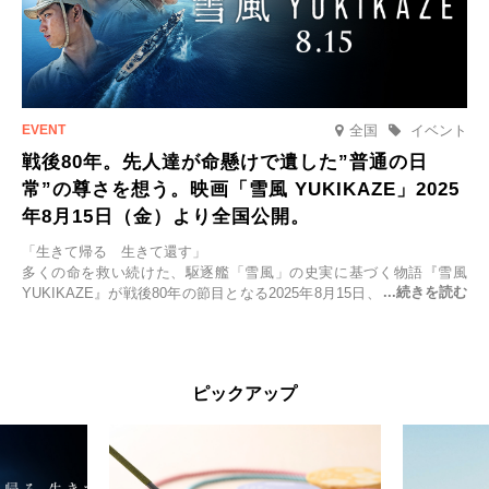
全国
イベント
戦後80年。先人達が命懸けで遺した”普通の日
常”の尊さを想う。映画「雪風 YUKIKAZE」2025
年8月15日（金）より全国公開。
「生きて帰る 生きて還す」
多くの命を救い続けた、駆逐艦「雪風」の史実に基づく物語『雪風
YUKIKAZE』が戦後80年の節目となる2025年8月15日、全国公開され
る。公開に先立ちソニー・ピクチャーズ試写室でマスコミ先行試写会
が行われた。
太平洋戦争中に実在した駆逐艦「雪風」。戦場で海に投げ出された多
ピックアップ
くの仲間の命を救い帰還させ、戦後まで生き抜き「幸運艦」と呼ばれ
た雪風と、激動の時代を懸命に生きる人々の姿を壮大なスケールで描
く。
主演は「雪風」の艦長・寺澤一利を演じる竹野内豊。先任伍長・早瀬