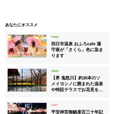
あなたにオススメ
四日市温泉 おふろcafe 湯
守座が「さくら」色に染ま
ります
【界 鬼怒川】約30本のソ
メイヨシノに囲まれた温泉
や特設テラスでお花見を楽
しむ「花見温泉滞在」
平安神宮御鎮座百三十年記