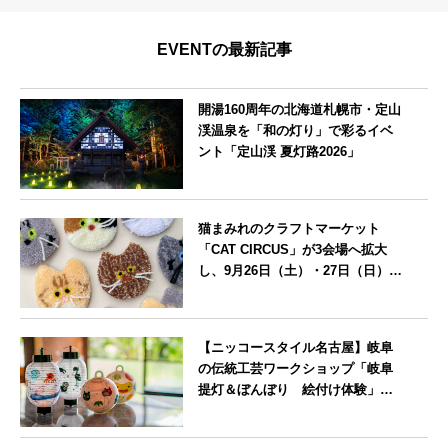
EVENTの最新記事
開湯160周年の北海道札幌市・定山
渓温泉を「和の灯り」で彩るイベ
ント「定山渓 夏灯路2026」
北海道
猫まみれのクラフトマーケット
「CAT CIRCUS」が3会場へ拡大
し、9月26日（土）・27日（日）に
愛知県瀬戸市で開催
愛知県
【ニッコースタイル名古屋】岐阜
の伝統工芸ワークショップ「岐阜
提灯＆ぼんぼり 絵付け体験」を7
月25日に開催
愛知県