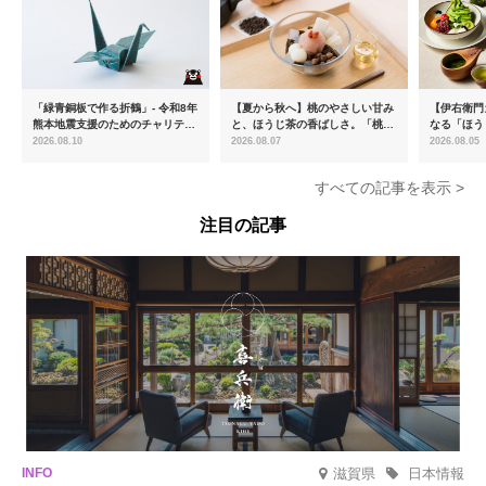
「緑青銅板で作る折鶴」- 令和8年
【夏から秋へ】桃のやさしい甘み
【伊右衛門
熊本地震支援のためのチャリティ
と、ほうじ茶の香ばしさ。「桃と
なる「ほう
ー商品を販売開始
ほうじ茶のあんみつ」を8月中旬
ける「宇治
2026.08.10
2026.08.07
2026.08.05
より期間限定販売
登場
すべての記事を表示 >
注目の記事
滋賀県
日本情報