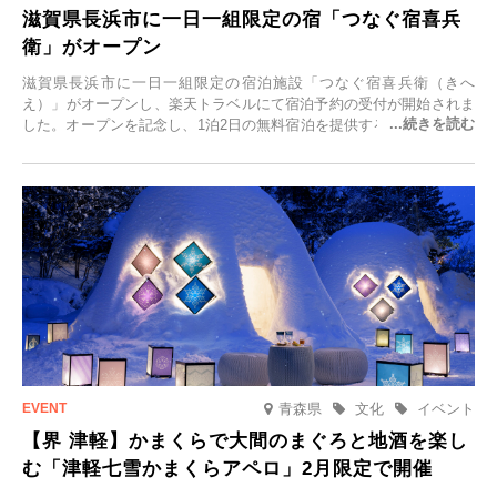
滋賀県長浜市に一日一組限定の宿「つなぐ宿喜兵
衛」がオープン
滋賀県長浜市に一日一組限定の宿泊施設「つなぐ宿喜兵衛（きへ
え）」がオープンし、楽天トラベルにて宿泊予約の受付が開始されま
した。オープンを記念し、1泊2日の無料宿泊を提供するキャンペーン
「＃一日一組限定の宿で一生に一度の思い出旅」を実施します。一日
一組限定の宿だからこそ叶う、大切な人との特別な時間を体験いただ
けます。
青森県
文化
イベント
【界 津軽】かまくらで大間のまぐろと地酒を楽し
む「津軽七雪かまくらアペロ」2月限定で開催