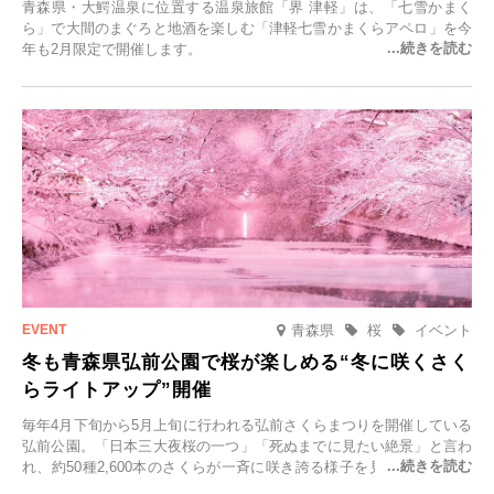
青森県・大鰐温泉に位置する温泉旅館「界 津軽」は、「七雪かまく
ら」で大間のまぐろと地酒を楽しむ「津軽七雪かまくらアペロ」を今
年も2月限定で開催します。
青森県
桜
イベント
冬も青森県弘前公園で桜が楽しめる“冬に咲くさく
らライトアップ”開催
毎年4月下旬から5月上旬に行われる弘前さくらまつりを開催している
弘前公園。「日本三大夜桜の一つ」「死ぬまでに見たい絶景」と言わ
れ、約50種2,600本のさくらが一斉に咲き誇る様子を見に、世界中か
ら観光客が集う人気スポットです。雪の見頃に合わせて2025年12月1