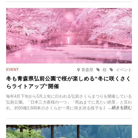
青森県
桜
イベント
冬も青森県弘前公園で桜が楽しめる“冬に咲くさく
らライトアップ”開催
毎年4月下旬から5月上旬に行われる弘前さくらまつりを開催している
弘前公園。「日本三大夜桜の一つ」「死ぬまでに見たい絶景」と言わ
れ、約50種2,600本のさくらが一斉に咲き誇る様子を見に、世界中か
ら観光客が集う人気スポットです。雪の見頃に合わせて2025年12月1
日(月)～2026年2月28日(土)の期間、「冬に咲くさくらライトアップ」
を開催します。