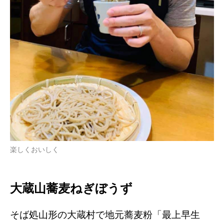
楽しくおいしく
⼤蔵⼭蕎⻨ねぎぼうず
そば処⼭形の⼤蔵村で地元蕎⻨粉「最上早⽣