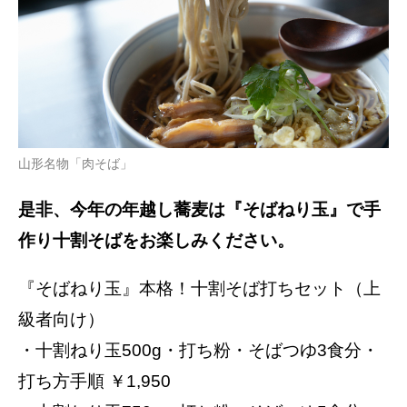
山形名物「肉そば」
是⾮、今年の年越し蕎⻨は『そばねり⽟』で⼿
作り⼗割そばをお楽しみください。
『そばねり⽟』本格！⼗割そば打ちセット（上
級者向け）
・⼗割ねり⽟500g・打ち粉・そばつゆ3⾷分・
打ち⽅⼿順 ￥1,950