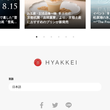
時代が再び、分断と暴力に揺れる現代。本作は「同じ過ちを繰り返す
道を歩んではいないか」と、彼らが命をかけて守りたいと願っ
お土産・記念品
食べ物
京都府
イベント
た”今”を生きる私達に問いかける。戦後80年、戦争の記憶が薄れゆく
で遺した”普
京都祇園「吉祥菓寮」より、京都土産
松原湖の氷
今だからこそ、尊い平和の価値を未来に繋ぐ作品『雪風 YUKIKAZE』
映画「雪風
におすすめのプリンが新発売
ー“The Fro
15日（金）よ
を多くの方にご覧いただきたい。
言語