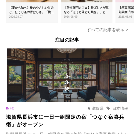
【夏から秋へ】桃のやさしい甘み
【伊右衛門カフェ】香ばしさが重
【果実屋珈
と、ほうじ茶の香ばしさ。「桃と
なる「ほうじ茶どら焼き」、とろ
旬果実「白
ほうじ茶のあんみつ」を8月中旬
ける「宇治抹茶ティラミス」が新
限定販売
2026.08.07
2026.08.05
2026.08.03
より期間限定販売
登場
すべての記事を表示 >
注目の記事
滋賀県
日本情報
滋賀県長浜市に一日一組限定の宿「つなぐ宿喜兵
衛」がオープン