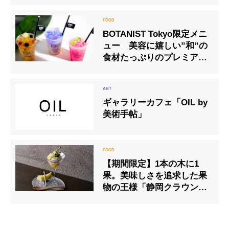
BOTANIST Tokyo限定メニ
ュー 美容に嬉しい”和”の
食材たっぷりのプレミアム
メニュー7月23日(木)より提
供開始
ギャラリーカフェ「OIL by
美術手帖」
【期間限定】1本の木に1
果。美味しさを追求した果
物の王様「静岡クラウンメ
ロン」が主役のパルフェ