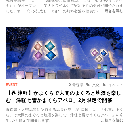
滋賀県長浜市に一日一組限定の宿泊施設「つなぐ宿喜兵衛（きへ
え）」がオープンし、楽天トラベルにて宿泊予約の受付が開始されま
した。オープンを記念し、1泊2日の無料宿泊を提供するキャンペーン
「＃一日一組限定の宿で一生に一度の思い出旅」を実施します。一日
一組限定の宿だからこそ叶う、大切な人との特別な時間を体験いただ
けます。
青森県
文化
イベント
【界 津軽】かまくらで大間のまぐろと地酒を楽し
む「津軽七雪かまくらアペロ」2月限定で開催
青森県・大鰐温泉に位置する温泉旅館「界 津軽」は、「七雪かまく
ら」で大間のまぐろと地酒を楽しむ「津軽七雪かまくらアペロ」を今
年も2月限定で開催します。