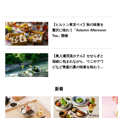
【ヒルトン東京ベイ】秋の味覚を
贅沢に味わう「Autumn Afternoon
Tea」開催
東京都
【奥入瀬渓流ホテル】せせらぎと
深緑に包まれながら、ウニやアワ
ビなど青森の夏の味覚を味わうフ
レンチディナーコース
青森県
新着