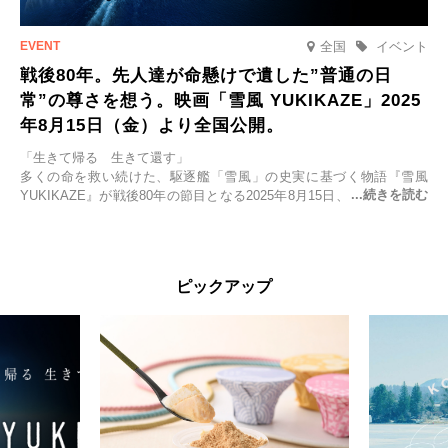
全国
イベント
戦後80年。先人達が命懸けで遺した”普通の日
常”の尊さを想う。映画「雪風 YUKIKAZE」2025
年8月15日（金）より全国公開。
「生きて帰る 生きて還す」
多くの命を救い続けた、駆逐艦「雪風」の史実に基づく物語『雪風
YUKIKAZE』が戦後80年の節目となる2025年8月15日、全国公開され
る。公開に先立ちソニー・ピクチャーズ試写室でマスコミ先行試写会
が行われた。
太平洋戦争中に実在した駆逐艦「雪風」。戦場で海に投げ出された多
ピックアップ
くの仲間の命を救い帰還させ、戦後まで生き抜き「幸運艦」と呼ばれ
た雪風と、激動の時代を懸命に生きる人々の姿を壮大なスケールで描
く。
主演は「雪風」の艦長・寺澤一利を演じる竹野内豊。先任伍長・早瀬
幸平を玉木宏が演じるほか、奥平大兼、田中麗奈、石丸幹二、益岡徹
など実力派俳優が共演。そして戦艦大和と運命を共にした帝国海軍・
第二艦隊司令長官、伊藤整一を中井貴一が圧倒的な存在感で演じ切
る。