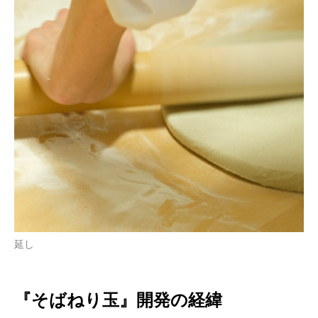
延し
『そばねり⽟』開発の経緯