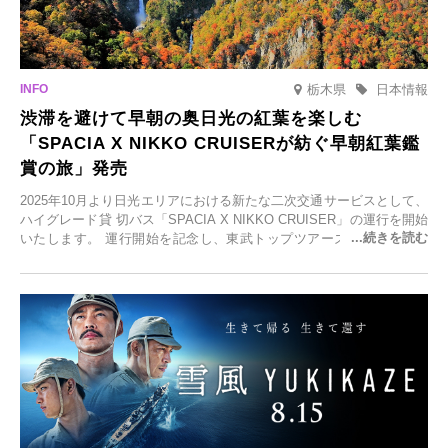
栃木県
日本情報
渋滞を避けて早朝の奥日光の紅葉を楽しむ
「SPACIA X NIKKO CRUISERが紡ぐ早朝紅葉鑑
賞の旅」発売
2025年10月より日光エリアにおける新たな二次交通サービスとして、
ハイグレード貸 切バス「SPACIA X NIKKO CRUISER」の運行を開始
いたします。 運行開始を記念し、東武トップツアーズ株式会社では
「SPACIA X NIKKO CRUISERが紡ぐ 早朝紅葉鑑賞の旅」を企画、
2025年9月12日(金)より発売いたします。