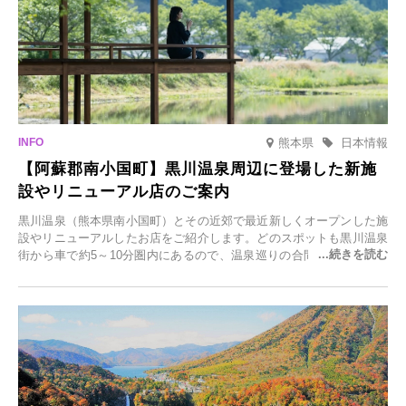
熊本県
日本情報
【阿蘇郡南小国町】黒川温泉周辺に登場した新施
設やリニューアル店のご案内
黒川温泉（熊本県南小国町）とその近郊で最近新しくオープンした施
設やリニューアルしたお店をご紹介します。どのスポットも黒川温泉
街から車で約5～10分圏内にあるので、温泉巡りの合間に気軽に立ち
寄れます。老舗旅館が手掛ける新店舗や、自然豊かな里山カフェ、地
元食材にこだわったレストランなど、多彩な魅力が満載です。黒川温
泉の新たな楽しみとしてチェックしてみてください。