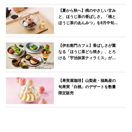
【夏から秋へ】桃のやさしい甘み
と、ほうじ茶の香ばしさ。「桃と
ほうじ茶のあんみつ」を8月中旬よ
り期間限定販売
--
【伊右衛門カフェ】香ばしさが重
なる「ほうじ茶どら焼き」、とろ
ける「宇治抹茶ティラミス」が新
登場
--
【果実屋珈琲】山梨産・福島産の
旬果実「白桃」のデザートを数量
限定販売
東京都