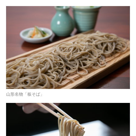
山形名物「板そば」