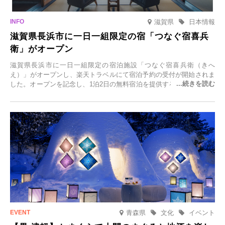
滋賀県
日本情報
滋賀県長浜市に一日一組限定の宿「つなぐ宿喜兵
衛」がオープン
滋賀県長浜市に一日一組限定の宿泊施設「つなぐ宿喜兵衛（きへ
え）」がオープンし、楽天トラベルにて宿泊予約の受付が開始されま
した。オープンを記念し、1泊2日の無料宿泊を提供するキャンペーン
「＃一日一組限定の宿で一生に一度の思い出旅」を実施します。一日
一組限定の宿だからこそ叶う、大切な人との特別な時間を体験いただ
けます。
青森県
文化
イベント