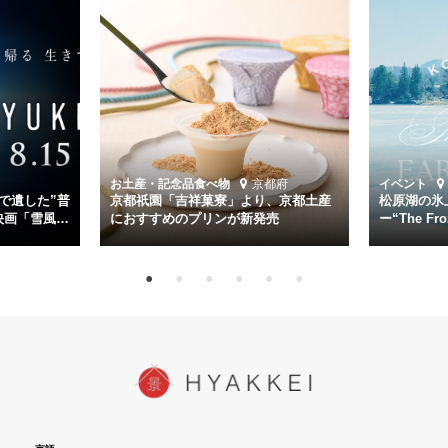
く。
主演は「雪風」の艦長・寺澤一利を演じる竹野内豊。先任伍長・早瀬
幸平を玉木宏が演じるほか、奥平大兼、田中麗奈、石丸幹二、益岡徹
など実力派俳優が共演。そして戦艦大和と運命を共にした帝国海軍・
第二艦隊司令長官、伊藤整一を中井貴一が圧倒的な存在感で演じ切
る。
時代が再び、分断と暴力に揺れる現代。本作は「同じ過ちを繰り返す
道を歩んではいないか」と、彼らが命をかけて守りたいと願っ
お土産・記念品
食べ物
京都府
イベント
た”今”を生きる私達に問いかける。戦後80年、戦争の記憶が薄れゆく
で遺した”普
京都祇園「吉祥菓寮」より、京都土産
松原湖の氷
今だからこそ、尊い平和の価値を未来に繋ぐ作品『雪風 YUKIKAZE』
映画「雪風
におすすめのプリンが新発売
ー“The Fro
15日（金）よ
を多くの方にご覧いただきたい。