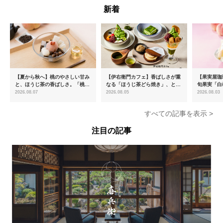
新着
【夏から秋へ】桃のやさしい甘み
【伊右衛門カフェ】香ばしさが重
【果実屋珈
と、ほうじ茶の香ばしさ。「桃と
なる「ほうじ茶どら焼き」、とろ
旬果実「白
ほうじ茶のあんみつ」を8月中旬
ける「宇治抹茶ティラミス」が新
限定販売
2026.08.07
2026.08.05
2026.08.03
より期間限定販売
登場
すべての記事を表示 >
注目の記事