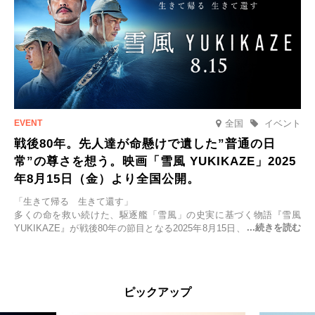
全国
イベント
戦後80年。先人達が命懸けで遺した”普通の日
常”の尊さを想う。映画「雪風 YUKIKAZE」2025
年8月15日（金）より全国公開。
「生きて帰る 生きて還す」
多くの命を救い続けた、駆逐艦「雪風」の史実に基づく物語『雪風
YUKIKAZE』が戦後80年の節目となる2025年8月15日、全国公開され
る。公開に先立ちソニー・ピクチャーズ試写室でマスコミ先行試写会
が行われた。
太平洋戦争中に実在した駆逐艦「雪風」。戦場で海に投げ出された多
ピックアップ
くの仲間の命を救い帰還させ、戦後まで生き抜き「幸運艦」と呼ばれ
た雪風と、激動の時代を懸命に生きる人々の姿を壮大なスケールで描