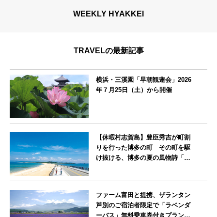
WEEKLY HYAKKEI
TRAVELの最新記事
横浜・三溪園「早朝観蓮会」2026
年７月25日（土）から開催
神奈川県
【休暇村志賀島】豊臣秀吉が町割
りを行った博多の町 その町を駆
け抜ける、博多の夏の風物詩「博
多祇園山笠」期間中お子様の宿泊
料金無料
福岡県
ファーム富田と提携、ザランタン
芦別のご宿泊者限定で「ラベンダ
ーバス」無料乗車券付きプランを