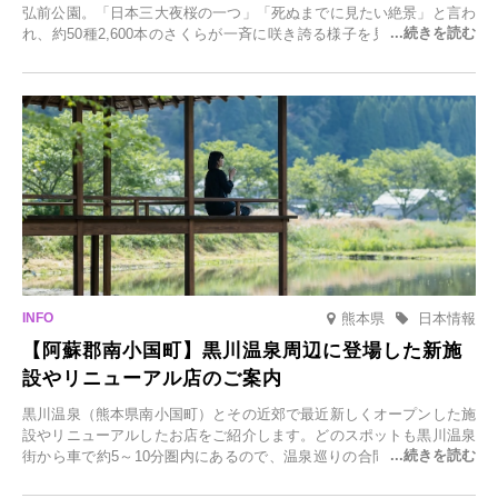
弘前公園。「日本三大夜桜の一つ」「死ぬまでに見たい絶景」と言わ
れ、約50種2,600本のさくらが一斉に咲き誇る様子を見に、世界中か
ら観光客が集う人気スポットです。雪の見頃に合わせて2025年12月1
日(月)～2026年2月28日(土)の期間、「冬に咲くさくらライトアップ」
を開催します。
熊本県
日本情報
【阿蘇郡南小国町】黒川温泉周辺に登場した新施
設やリニューアル店のご案内
黒川温泉（熊本県南小国町）とその近郊で最近新しくオープンした施
設やリニューアルしたお店をご紹介します。どのスポットも黒川温泉
街から車で約5～10分圏内にあるので、温泉巡りの合間に気軽に立ち
寄れます。老舗旅館が手掛ける新店舗や、自然豊かな里山カフェ、地