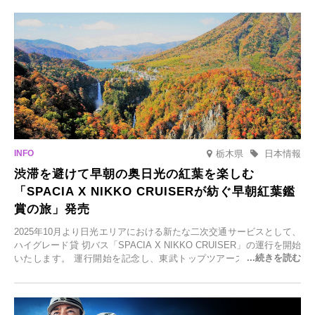
元食材にこだわったレストランなど、多彩な魅力が満載です。黒川温
泉の新たな楽しみとしてチェックしてみてください。
栃木県
日本情報
渋滞を避けて早朝の奥日光の紅葉を楽しむ
「SPACIA X NIKKO CRUISERが紡ぐ早朝紅葉鑑
賞の旅」発売
2025年10月より日光エリアにおける新たな二次交通サービスとして、
ハイグレード貸 切バス「SPACIA X NIKKO CRUISER」の運行を開始
いたします。 運行開始を記念し、東武トップツアーズ株式会社では
「SPACIA X NIKKO CRUISERが紡ぐ 早朝紅葉鑑賞の旅」を企画、
2025年9月12日(金)より発売いたします。