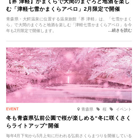
【界 津軽】かまくらで大間のまぐろと地酒を楽し
む「津軽七雪かまくらアペロ」2月限定で開催
青森県・大鰐温泉に位置する温泉旅館「界 津軽」は、「七雪かまく
ら」で大間のまぐろと地酒を楽しむ「津軽七雪かまくらアペロ」を今
年も2月限定で開催します。
青森県
桜
イベント
冬も青森県弘前公園で桜が楽しめる“冬に咲くさく
らライトアップ”開催
毎年4月下旬から5月上旬に行われる弘前さくらまつりを開催している