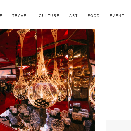
京都
28スポット
E
TRAVEL
CULTURE
ART
FOOD
EVENT