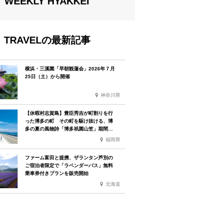
WEEKLY HYAKKEI
TRAVELの最新記事
横浜・三溪園「早朝観蓮会」2026年７月
25日（土）から開催
神奈川県
【休暇村志賀島】豊臣秀吉が町割りを行
った博多の町 その町を駆け抜ける、博
多の夏の風物詩「博多祇園山笠」期間中
お子様の宿泊料金無料
福岡県
ファーム富田と提携、ザランタン芦別の
ご宿泊者限定で「ラベンダーバス」無料
乗車券付きプランを販売開始
北海道