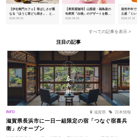
【伊右衛門カフェ】香ばしさが重
【果実屋珈琲】山梨産・福島産の
発売半年で1
なる「ほうじ茶どら焼き」、とろ
旬果実「白桃」のデザートを数量
土産「ミレ
ける「宇治抹茶ティラミス」が新
限定販売
新フレーバ
2026.08.05
2026.08.03
2026.07.31
登場
を8月より
すべての記事を表示 >
注目の記事
滋賀県
日本情報
滋賀県長浜市に一日一組限定の宿「つなぐ宿喜兵
衛」がオープン