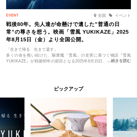
全国
イベント
戦後80年。先人達が命懸けで遺した”普通の日
常”の尊さを想う。映画「雪風 YUKIKAZE」2025
年8月15日（金）より全国公開。
「生きて帰る 生きて還す」
多くの命を救い続けた、駆逐艦「雪風」の史実に基づく物語『雪風
YUKIKAZE』が戦後80年の節目となる2025年8月15日、全国公開され
る。公開に先立ちソニー・ピクチャーズ試写室でマスコミ先行試写会
が行われた。
太平洋戦争中に実在した駆逐艦「雪風」。戦場で海に投げ出された多
ピックアップ
くの仲間の命を救い帰還させ、戦後まで生き抜き「幸運艦」と呼ばれ
た雪風と、激動の時代を懸命に生きる人々の姿を壮大なスケールで描
く。
主演は「雪風」の艦長・寺澤一利を演じる竹野内豊。先任伍長・早瀬
幸平を玉木宏が演じるほか、奥平大兼、田中麗奈、石丸幹二、益岡徹
など実力派俳優が共演。そして戦艦大和と運命を共にした帝国海軍・
第二艦隊司令長官、伊藤整一を中井貴一が圧倒的な存在感で演じ切
る。