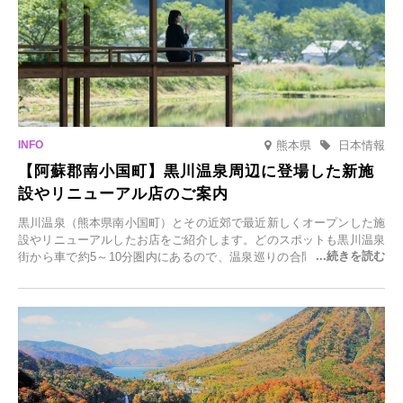
熊本県
日本情報
【阿蘇郡南小国町】黒川温泉周辺に登場した新施
設やリニューアル店のご案内
黒川温泉（熊本県南小国町）とその近郊で最近新しくオープンした施
設やリニューアルしたお店をご紹介します。どのスポットも黒川温泉
街から車で約5～10分圏内にあるので、温泉巡りの合間に気軽に立ち
寄れます。老舗旅館が手掛ける新店舗や、自然豊かな里山カフェ、地
元食材にこだわったレストランなど、多彩な魅力が満載です。黒川温
泉の新たな楽しみとしてチェックしてみてください。