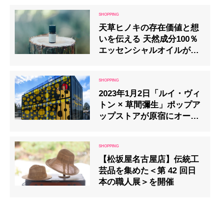
『抹茶フィナンシェ』発売
天草ヒノキの存在価値と想
いを伝える 天然成分100％
エッセンシャルオイルが
「tells market」に新登場
2023年1月2日「ルイ・ヴィ
トン × 草間彌生」ポップア
ップストアが原宿にオープ
ン
【松坂屋名古屋店】伝統工
芸品を集めた＜第 42 回日
本の職人展＞を開催