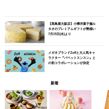
【髙島屋大阪店】小樽洋菓子舗ル
タオのプレミアムギフトが勢揃い
7月15日(水)より
大阪府
メガネブランドZoffと大人気キャ
ラクター『パペットスンスン』と
の初コラボレーションが決定
--
新着