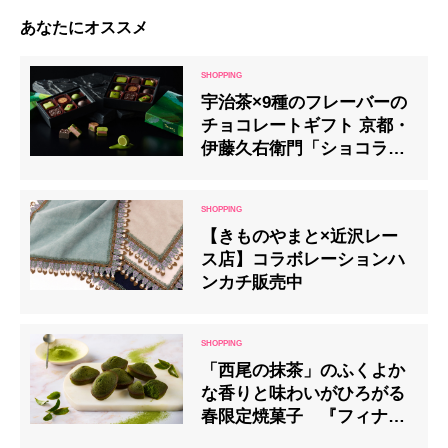
あなたにオススメ
宇治茶×9種のフレーバーの
チョコレートギフト 京都・
伊藤久右衛門「ショコラコ
レクション2022」予約開始
【きものやまと×近沢レー
ス店】コラボレーションハ
ンカチ販売中
「西尾の抹茶」のふくよか
な香りと味わいがひろがる
春限定焼菓子 『フィナン
シェ』初の“和”フレーバー