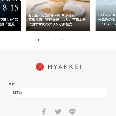
時代が再び、分断と暴力に揺れる現代。本作は「同じ過ちを繰り返す
道を歩んではいないか」と、彼らが命をかけて守りたいと願っ
お土産・記念品
食べ物
京都府
イベント
た”今”を生きる私達に問いかける。戦後80年、戦争の記憶が薄れゆく
で遺した”普
京都祇園「吉祥菓寮」より、京都土産
松原湖の氷
今だからこそ、尊い平和の価値を未来に繋ぐ作品『雪風 YUKIKAZE』
映画「雪風
におすすめのプリンが新発売
ー“The Fro
15日（金）よ
を多くの方にご覧いただきたい。
言語