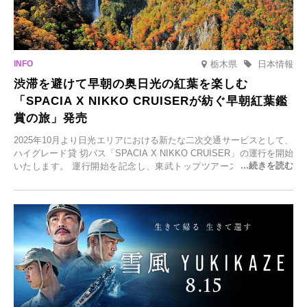
栃木県
日本情報
渋滞を避けて早朝の奥日光の紅葉を楽しむ
「SPACIA X NIKKO CRUISERが紡ぐ早朝紅葉鑑
賞の旅」発売
2025年10月より日光エリアにおける新たな二次交通サービスとして、
ハイグレード貸 切バス「SPACIA X NIKKO CRUISER」の運行を開始
いたします。 運行開始を記念し、東武トップツアーズ株式会社では
「SPACIA X NIKKO CRUISERが紡ぐ 早朝紅葉鑑賞の旅」を企画、
2025年9月12日(金)より発売いたします。