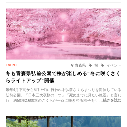
青森県
桜
イベント
冬も青森県弘前公園で桜が楽しめる“冬に咲くさく
らライトアップ”開催
毎年4月下旬から5月上旬に行われる弘前さくらまつりを開催している
弘前公園。「日本三大夜桜の一つ」「死ぬまでに見たい絶景」と言わ
れ、約50種2,600本のさくらが一斉に咲き誇る様子を見に、世界中か
ら観光客が集う人気スポットです。雪の見頃に合わせて2025年12月1
日(月)～2026年2月28日(土)の期間、「冬に咲くさくらライトアップ」
を開催します。