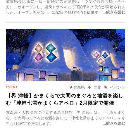
滋賀県長浜市に一日一組限定の宿泊施設「つなぐ宿喜兵衛（きへ
え）」がオープンし、楽天トラベルにて宿泊予約の受付が開始されま
した。オープンを記念し、1泊2日の無料宿泊を提供するキャンペーン
「＃一日一組限定の宿で一生に一度の思い出旅」を実施します。一日
一組限定の宿だからこそ叶う、大切な人との特別な時間を体験いただ
けます。
青森県
文化
イベント
【界 津軽】かまくらで大間のまぐろと地酒を楽し
む「津軽七雪かまくらアペロ」2月限定で開催
青森県・大鰐温泉に位置する温泉旅館「界 津軽」は、「七雪かまく
ら」で大間のまぐろと地酒を楽しむ「津軽七雪かまくらアペロ」を今
年も2月限定で開催します。