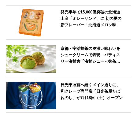
発売半年で15,000個突破の北海道
土産「ミレーサンド」に 初の夏の
新フレーバー「北海道メロン味」
を8月より発売
北海道
京都・宇治抹茶の奥深い味わいを
シュークリームで表現 パティス
リー洛甘舎「洛甘シュー＜抹茶
＞」発売中
京都府
日光東照宮へ続くメイン通りに、
和クレープ専門店「日光茶屋たば
ねのし」が7月18日（土）オープン
栃木県