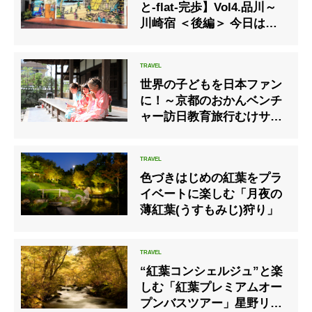
と-flat-完歩】Vol4.品川～
川崎宿 ＜後編＞ 今日は吉
原・堀之内
世界の子どもを日本ファン
に！～京都のおかんベンチ
ャー訪日教育旅行むけサー
ビスを開始
色づきはじめの紅葉をプラ
イベートに楽しむ「月夜の
薄紅葉(うすもみじ)狩り」
“紅葉コンシェルジュ”と楽
しむ「紅葉プレミアムオー
プンバスツアー」星野リゾ