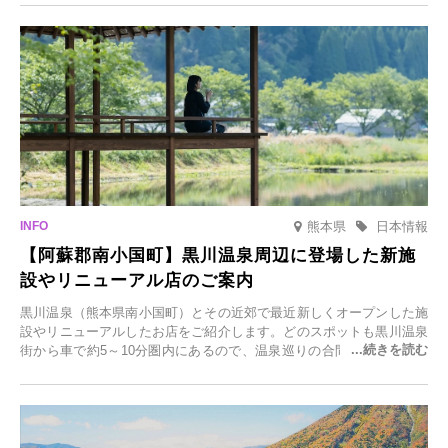
日(月)～2026年2月28日(土)の期間、「冬に咲くさくらライトアップ」
を開催します。
熊本県
日本情報
【阿蘇郡南小国町】黒川温泉周辺に登場した新施
設やリニューアル店のご案内
黒川温泉（熊本県南小国町）とその近郊で最近新しくオープンした施
設やリニューアルしたお店をご紹介します。どのスポットも黒川温泉
街から車で約5～10分圏内にあるので、温泉巡りの合間に気軽に立ち
寄れます。老舗旅館が手掛ける新店舗や、自然豊かな里山カフェ、地
元食材にこだわったレストランなど、多彩な魅力が満載です。黒川温
泉の新たな楽しみとしてチェックしてみてください。