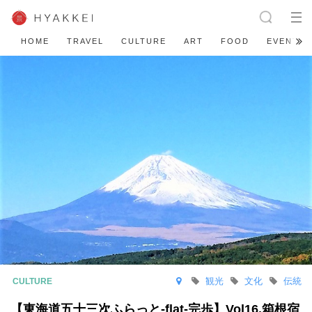
HOME
TRAVEL
CULTURE
ART
FOOD
EVENT
観光
文化
伝統
【東海道五十三次ふらっと-flat-完歩】Vol16.箱根宿