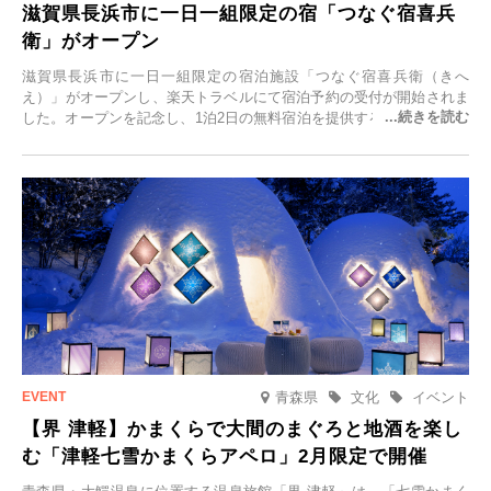
滋賀県長浜市に一日一組限定の宿「つなぐ宿喜兵
衛」がオープン
滋賀県長浜市に一日一組限定の宿泊施設「つなぐ宿喜兵衛（きへ
え）」がオープンし、楽天トラベルにて宿泊予約の受付が開始されま
した。オープンを記念し、1泊2日の無料宿泊を提供するキャンペーン
「＃一日一組限定の宿で一生に一度の思い出旅」を実施します。一日
一組限定の宿だからこそ叶う、大切な人との特別な時間を体験いただ
けます。
青森県
文化
イベント
【界 津軽】かまくらで大間のまぐろと地酒を楽し
む「津軽七雪かまくらアペロ」2月限定で開催