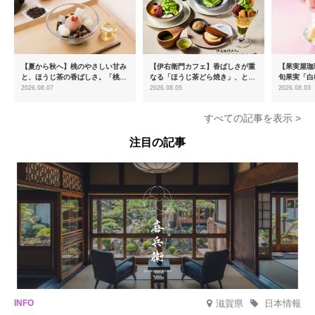
【夏から秋へ】桃のやさしい甘み
【伊右衛門カフェ】香ばしさが重
【果実屋珈
と、ほうじ茶の香ばしさ。「桃と
なる「ほうじ茶どら焼き」、とろ
旬果実「白
ほうじ茶のあんみつ」を8月中旬
ける「宇治抹茶ティラミス」が新
限定販売
2026.08.07
2026.08.05
2026.08.03
より期間限定販売
登場
すべての記事を表示 >
注目の記事
滋賀県
日本情報