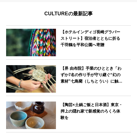
CULTUREの最新記事
【ホテルインディゴ長崎グラバー
ストリート】宿泊者とともに折る
千羽鶴を平和公園へ寄贈
長崎県
【界 由布院】手業のひととき「わ
ずか7名の作り手が守り継ぐ“幻の
素材”七島藺（しちとうい）に触れ
る～オリジナルバック制作体験
～」開催
大分県
【陶芸×土鍋ご飯と日本酒】東京・
押上の隠れ家で新感覚のろくろ体
験を
東京都