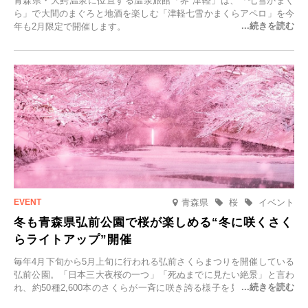
青森県・大鰐温泉に位置する温泉旅館「界 津軽」は、「七雪かまく
ら」で大間のまぐろと地酒を楽しむ「津軽七雪かまくらアペロ」を今
年も2月限定で開催します。
青森県
桜
イベント
冬も青森県弘前公園で桜が楽しめる“冬に咲くさく
らライトアップ”開催
毎年4月下旬から5月上旬に行われる弘前さくらまつりを開催している
弘前公園。「日本三大夜桜の一つ」「死ぬまでに見たい絶景」と言わ
れ、約50種2,600本のさくらが一斉に咲き誇る様子を見に、世界中か
ら観光客が集う人気スポットです。雪の見頃に合わせて2025年12月1