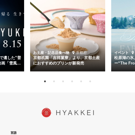
主演は「雪風」の艦長・寺澤一利を演じる竹野内豊。先任伍長・早瀬
幸平を玉木宏が演じるほか、奥平大兼、田中麗奈、石丸幹二、益岡徹
など実力派俳優が共演。そして戦艦大和と運命を共にした帝国海軍・
第二艦隊司令長官、伊藤整一を中井貴一が圧倒的な存在感で演じ切
る。
時代が再び、分断と暴力に揺れる現代。本作は「同じ過ちを繰り返す
道を歩んではいないか」と、彼らが命をかけて守りたいと願っ
お土産・記念品
食べ物
京都府
イベント
た”今”を生きる私達に問いかける。戦後80年、戦争の記憶が薄れゆく
で遺した”普
京都祇園「吉祥菓寮」より、京都土産
松原湖の氷
今だからこそ、尊い平和の価値を未来に繋ぐ作品『雪風 YUKIKAZE』
映画「雪風
におすすめのプリンが新発売
ー“The Fro
15日（金）よ
を多くの方にご覧いただきたい。
言語