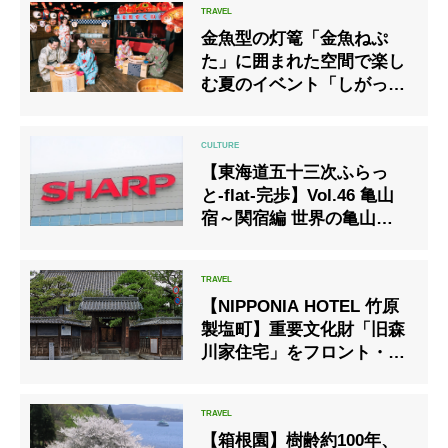
15日から一般公開。
金魚型の灯篭「金魚ねぷ
た」に囲まれた空間で楽し
む夏のイベント「しがっこ
金魚まつり」開催
【東海道五十三次ふらっ
と-flat-完歩】Vol.46 亀山
宿～関宿編 世界の亀山工場
とか煩悩ホテルとか
【NIPPONIA HOTEL 竹原
製塩町】重要文化財「旧森
川家住宅」をフロント・ク
ラブラウンジのほか、宿泊
以外の方もご利用できるカ
フェとして運用開始
【箱根園】樹齢約100年、