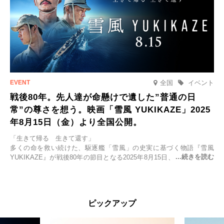
全国
イベント
戦後80年。先人達が命懸けで遺した”普通の日
常”の尊さを想う。映画「雪風 YUKIKAZE」2025
年8月15日（金）より全国公開。
「生きて帰る 生きて還す」
多くの命を救い続けた、駆逐艦「雪風」の史実に基づく物語『雪風
YUKIKAZE』が戦後80年の節目となる2025年8月15日、全国公開され
る。公開に先立ちソニー・ピクチャーズ試写室でマスコミ先行試写会
が行われた。
太平洋戦争中に実在した駆逐艦「雪風」。戦場で海に投げ出された多
ピックアップ
くの仲間の命を救い帰還させ、戦後まで生き抜き「幸運艦」と呼ばれ
た雪風と、激動の時代を懸命に生きる人々の姿を壮大なスケールで描
く。