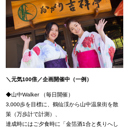
＼元気100倍／企画開催中（一例）
◆山中Walker （毎日開催）
3,000歩を目標に、鶴仙渓から山中温泉街を散
策（万歩計で計測）、
達成時にはご夕食時に「金箔酒1合と炙りへし