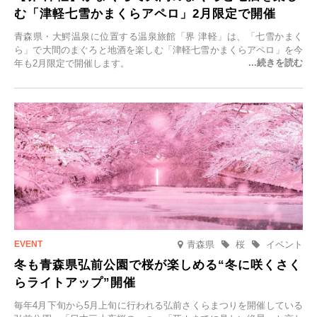
む「津軽七雪かまくらアペロ」2月限定で開催
青森県・大鰐温泉に位置する温泉旅館「界 津軽」は、「七雪かまく
ら」で大間のまぐろと地酒を楽しむ「津軽七雪かまくらアペロ」を今
年も2月限定で開催します。
青森県
桜
イベント
冬も青森県弘前公園で桜が楽しめる“冬に咲くさく
らライトアップ”開催
毎年4月下旬から5月上旬に行われる弘前さくらまつりを開催している