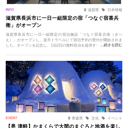
滋賀県
日本情報
滋賀県長浜市に一日一組限定の宿「つなぐ宿喜兵
衛」がオープン
滋賀県長浜市に一日一組限定の宿泊施設「つなぐ宿喜兵衛（きへ
え）」がオープンし、楽天トラベルにて宿泊予約の受付が開始されま
した。オープンを記念し、1泊2日の無料宿泊を提供するキャンペーン
「＃一日一組限定の宿で一生に一度の思い出旅」を実施します。一日
一組限定の宿だからこそ叶う、大切な人との特別な時間を体験いただ
けます。
青森県
文化
イベント
【界 津軽】かまくらで大間のまぐろと地酒を楽し