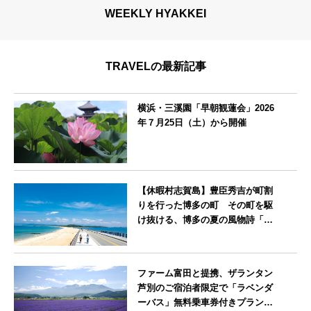
WEEKLY HYAKKEI
TRAVELの最新記事
横浜・三溪園「早朝観蓮会」2026
年７月25日（土）から開催
神奈川県
【休暇村志賀島】豊臣秀吉が町割
りを行った博多の町 その町を駆
け抜ける、博多の夏の風物詩「博
多祇園山笠」期間中お子様の宿泊
料金無料
福岡県
ファーム富田と提携、ザランタン
芦別のご宿泊者限定で「ラベンダ
ーバス」無料乗車券付きプランを