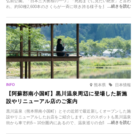
弘前公園。「日本三大夜桜の一つ」「死ぬまでに見たい絶景」と言わ
れ、約50種2,600本のさくらが一斉に咲き誇る様子を見に、世界中か
ら観光客が集う人気スポットです。雪の見頃に合わせて2025年12月1
日(月)～2026年2月28日(土)の期間、「冬に咲くさくらライトアップ」
を開催します。
熊本県
日本情報
【阿蘇郡南小国町】黒川温泉周辺に登場した新施
設やリニューアル店のご案内
黒川温泉（熊本県南小国町）とその近郊で最近新しくオープンした施
設やリニューアルしたお店をご紹介します。どのスポットも黒川温泉
街から車で約5～10分圏内にあるので、温泉巡りの合間に気軽に立ち
寄れます。老舗旅館が手掛ける新店舗や、自然豊かな里山カフェ、地
元食材にこだわったレストランなど、多彩な魅力が満載です。黒川温