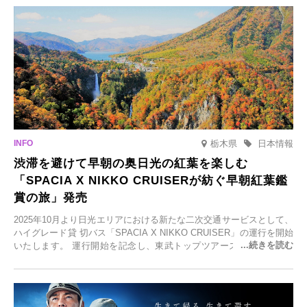
泉の新たな楽しみとしてチェックしてみてください。
栃木県
日本情報
渋滞を避けて早朝の奥日光の紅葉を楽しむ
「SPACIA X NIKKO CRUISERが紡ぐ早朝紅葉鑑
賞の旅」発売
2025年10月より日光エリアにおける新たな二次交通サービスとして、
ハイグレード貸 切バス「SPACIA X NIKKO CRUISER」の運行を開始
いたします。 運行開始を記念し、東武トップツアーズ株式会社では
「SPACIA X NIKKO CRUISERが紡ぐ 早朝紅葉鑑賞の旅」を企画、
2025年9月12日(金)より発売いたします。