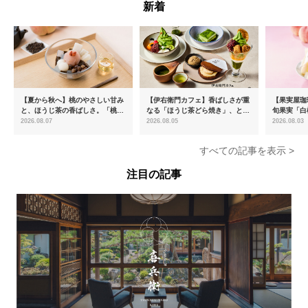
新着
【夏から秋へ】桃のやさしい甘み
【伊右衛門カフェ】香ばしさが重
【果実屋珈
と、ほうじ茶の香ばしさ。「桃と
なる「ほうじ茶どら焼き」、とろ
旬果実「白
ほうじ茶のあんみつ」を8月中旬
ける「宇治抹茶ティラミス」が新
限定販売
2026.08.07
2026.08.05
2026.08.03
より期間限定販売
登場
すべての記事を表示 >
注目の記事