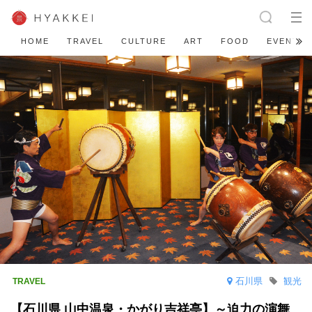
HOME
TRAVEL
CULTURE
ART
FOOD
EVENT
石川県
観光
【石川県 山中温泉・かがり吉祥亭】～迫力の演舞