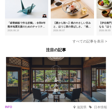
「緑青銅板で作る折鶴」- 令和8年
【夏から秋へ】桃のやさしい甘み
【伊右衛門
熊本地震支援のためのチャリティ
と、ほうじ茶の香ばしさ。「桃と
なる「ほう
ー商品を販売開始
ほうじ茶のあんみつ」を8月中旬
ける「宇治
2026.08.10
2026.08.07
2026.08.05
より期間限定販売
登場
すべての記事を表示 >
注目の記事
滋賀県
日本情報