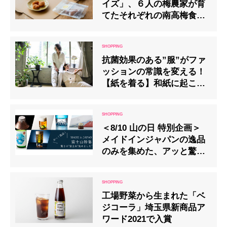
イズ」、６人の梅農家が育
てたそれぞれの南高梅食べ
くらべセットが登場
抗菌効果のある”服”がファ
ッションの常識を変える！
【紙を着る】和紙に起こっ
た奇跡！日本が誇るハイク
ラスな”服”！
＜8/10 山の日 特別企画＞
メイドインジャパンの逸品
のみを集めた、アッと驚く
「富士山特集」 オープン！
工場野菜から生まれた「ベ
ジコーラ」埼玉県新商品ア
ワード2021で入賞