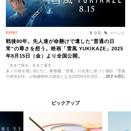
全国
イベント
戦後80年。先人達が命懸けで遺した”普通の日
常”の尊さを想う。映画「雪風 YUKIKAZE」2025
年8月15日（金）より全国公開。
「生きて帰る 生きて還す」
多くの命を救い続けた、駆逐艦「雪風」の史実に基づく物語『雪風
YUKIKAZE』が戦後80年の節目となる2025年8月15日、全国公開され
る。公開に先立ちソニー・ピクチャーズ試写室でマスコミ先行試写会
が行われた。
太平洋戦争中に実在した駆逐艦「雪風」。戦場で海に投げ出された多
ピックアップ
くの仲間の命を救い帰還させ、戦後まで生き抜き「幸運艦」と呼ばれ
た雪風と、激動の時代を懸命に生きる人々の姿を壮大なスケールで描
く。
主演は「雪風」の艦長・寺澤一利を演じる竹野内豊。先任伍長・早瀬