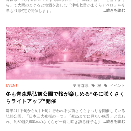
ら」で大間のまぐろと地酒を楽しむ「津軽七雪かまくらアペロ」を今
年も2月限定で開催します。
青森県
桜
イベント
冬も青森県弘前公園で桜が楽しめる“冬に咲くさく
らライトアップ”開催
毎年4月下旬から5月上旬に行われる弘前さくらまつりを開催している
弘前公園。「日本三大夜桜の一つ」「死ぬまでに見たい絶景」と言わ
れ、約50種2,600本のさくらが一斉に咲き誇る様子を見に、世界中か
ら観光客が集う人気スポットです。雪の見頃に合わせて2025年12月1