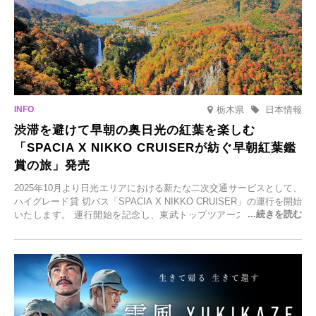
栃木県
日本情報
渋滞を避けて早朝の奥日光の紅葉を楽しむ
「SPACIA X NIKKO CRUISERが紡ぐ早朝紅葉鑑
賞の旅」発売
2025年10月より日光エリアにおける新たな二次交通サービスとして、
ハイグレード貸 切バス「SPACIA X NIKKO CRUISER」の運行を開始
いたします。 運行開始を記念し、東武トップツアーズ株式会社では
「SPACIA X NIKKO CRUISERが紡ぐ 早朝紅葉鑑賞の旅」を企画、
2025年9月12日(金)より発売いたします。