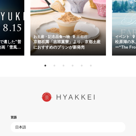
幸平を玉木宏が演じるほか、奥平大兼、田中麗奈、石丸幹二、益岡徹
など実力派俳優が共演。そして戦艦大和と運命を共にした帝国海軍・
第二艦隊司令長官、伊藤整一を中井貴一が圧倒的な存在感で演じ切
る。
時代が再び、分断と暴力に揺れる現代。本作は「同じ過ちを繰り返す
道を歩んではいないか」と、彼らが命をかけて守りたいと願っ
お土産・記念品
食べ物
京都府
イベント
た”今”を生きる私達に問いかける。戦後80年、戦争の記憶が薄れゆく
で遺した”普
京都祇園「吉祥菓寮」より、京都土産
松原湖の氷
今だからこそ、尊い平和の価値を未来に繋ぐ作品『雪風 YUKIKAZE』
映画「雪風
におすすめのプリンが新発売
ー“The Fro
15日（金）よ
を多くの方にご覧いただきたい。
言語