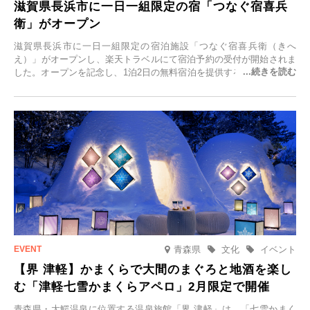
滋賀県長浜市に一日一組限定の宿「つなぐ宿喜兵
衛」がオープン
滋賀県長浜市に一日一組限定の宿泊施設「つなぐ宿喜兵衛（きへ
え）」がオープンし、楽天トラベルにて宿泊予約の受付が開始されま
した。オープンを記念し、1泊2日の無料宿泊を提供するキャンペーン
「＃一日一組限定の宿で一生に一度の思い出旅」を実施します。一日
一組限定の宿だからこそ叶う、大切な人との特別な時間を体験いただ
けます。
青森県
文化
イベント
【界 津軽】かまくらで大間のまぐろと地酒を楽し
む「津軽七雪かまくらアペロ」2月限定で開催
青森県・大鰐温泉に位置する温泉旅館「界 津軽」は、「七雪かまく