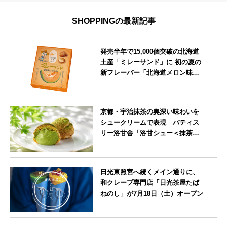
SHOPPINGの最新記事
発売半年で15,000個突破の北海道
土産「ミレーサンド」に 初の夏の
新フレーバー「北海道メロン味」
を8月より発売
北海道
京都・宇治抹茶の奥深い味わいを
シュークリームで表現 パティス
リー洛甘舎「洛甘シュー＜抹茶
＞」発売中
京都府
日光東照宮へ続くメイン通りに、
和クレープ専門店「日光茶屋たば
ねのし」が7月18日（土）オープン
栃木県