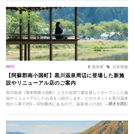
日(月)～2026年2月28日(土)の期間、「冬に咲くさくらライトアップ」
を開催します。
熊本県
日本情報
【阿蘇郡南小国町】黒川温泉周辺に登場した新施
設やリニューアル店のご案内
黒川温泉（熊本県南小国町）とその近郊で最近新しくオープンした施
設やリニューアルしたお店をご紹介します。どのスポットも黒川温泉
街から車で約5～10分圏内にあるので、温泉巡りの合間に気軽に立ち
寄れます。老舗旅館が手掛ける新店舗や、自然豊かな里山カフェ、地
元食材にこだわったレストランなど、多彩な魅力が満載です。黒川温
泉の新たな楽しみとしてチェックしてみてください。