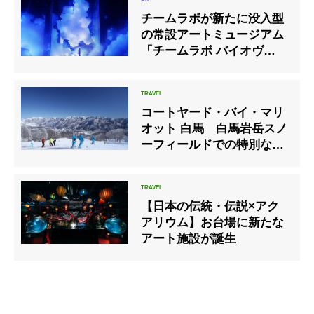
チームラボが新たに没入型
の常設アートミュージアム
「チームラボ バイオヴォル
テックス 京都」が2025年
秋にオープン
コートヤード・バイ・マリ
オット 白馬 白馬岩岳スノ
ーフィールドでの特別な体
験と優雅なホテルステイを
叶える宿泊プラン
「Exclusive Winter Stay」
【日本の伝統・伝説×アク
を発売
アリウム】お台場に新たな
アート施設が誕生