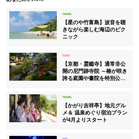
【星のや竹富島】波音を聴
きながら楽しむ海辺のピク
ニック
【京都・霊鑑寺】通常非公
開の尼門跡寺院 ～椿が咲き
誇る庭園や書院を特別公開
～
【かがり吉祥亭】地元グル
メ＆ 温泉めぐり宿泊プラン
が4月よりスタート