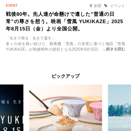
全国
イベント
戦後80年。先人達が命懸けで遺した”普通の日
常”の尊さを想う。映画「雪風 YUKIKAZE」2025
年8月15日（金）より全国公開。
「生きて帰る 生きて還す」
多くの命を救い続けた、駆逐艦「雪風」の史実に基づく物語『雪風
YUKIKAZE』が戦後80年の節目となる2025年8月15日、全国公開され
る。公開に先立ちソニー・ピクチャーズ試写室でマスコミ先行試写会
が行われた。
太平洋戦争中に実在した駆逐艦「雪風」。戦場で海に投げ出された多
ピックアップ
くの仲間の命を救い帰還させ、戦後まで生き抜き「幸運艦」と呼ばれ
た雪風と、激動の時代を懸命に生きる人々の姿を壮大なスケールで描
く。
主演は「雪風」の艦長・寺澤一利を演じる竹野内豊。先任伍長・早瀬
幸平を玉木宏が演じるほか、奥平大兼、田中麗奈、石丸幹二、益岡徹
など実力派俳優が共演。そして戦艦大和と運命を共にした帝国海軍・
第二艦隊司令長官、伊藤整一を中井貴一が圧倒的な存在感で演じ切
る。