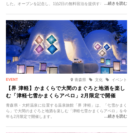
した。オープンを記念し、1泊2日の無料宿泊を提供するキャンペーン
「＃一日一組限定の宿で一生に一度の思い出旅」を実施します。一日
一組限定の宿だからこそ叶う、大切な人との特別な時間を体験いただ
けます。
青森県
文化
イベント
【界 津軽】かまくらで大間のまぐろと地酒を楽し
む「津軽七雪かまくらアペロ」2月限定で開催
青森県・大鰐温泉に位置する温泉旅館「界 津軽」は、「七雪かまく
ら」で大間のまぐろと地酒を楽しむ「津軽七雪かまくらアペロ」を今
年も2月限定で開催します。