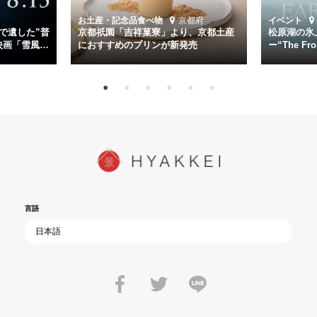
時代が再び、分断と暴力に揺れる現代。本作は「同じ過ちを繰り返す
道を歩んではいないか」と、彼らが命をかけて守りたいと願っ
お土産・記念品
食べ物
京都府
イベント
た”今”を生きる私達に問いかける。戦後80年、戦争の記憶が薄れゆく
で遺した”普
京都祇園「吉祥菓寮」より、京都土産
松原湖の氷
今だからこそ、尊い平和の価値を未来に繋ぐ作品『雪風 YUKIKAZE』
映画「雪風
におすすめのプリンが新発売
ー“The Fro
15日（金）よ
を多くの方にご覧いただきたい。
言語