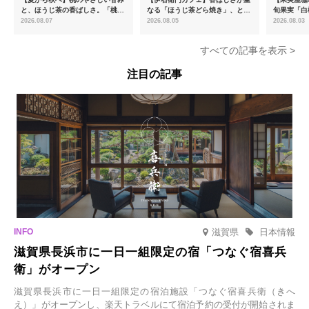
と、ほうじ茶の香ばしさ。「桃と
なる「ほうじ茶どら焼き」、とろ
旬果実「白
ほうじ茶のあんみつ」を8月中旬
ける「宇治抹茶ティラミス」が新
限定販売
2026.08.07
2026.08.05
2026.08.03
より期間限定販売
登場
すべての記事を表示 >
注目の記事
滋賀県
日本情報
滋賀県長浜市に一日一組限定の宿「つなぐ宿喜兵
衛」がオープン
滋賀県長浜市に一日一組限定の宿泊施設「つなぐ宿喜兵衛（きへ
え）」がオープンし、楽天トラベルにて宿泊予約の受付が開始されま