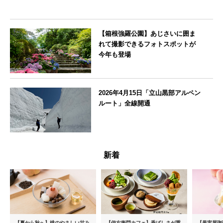
【箱根強羅公園】あじさいに囲ま
れて撮影できるフォトスポットが
今年も登場
神奈川県
2026年4月15日「立山黒部アルペン
ルート」全線開通
富山県
新着
【夏から秋へ】桃のやさしい甘み
【伊右衛門カフェ】香ばしさが重
【果実屋珈