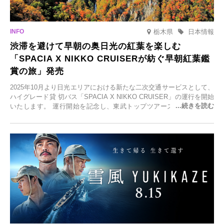
栃木県
日本情報
渋滞を避けて早朝の奥日光の紅葉を楽しむ
「SPACIA X NIKKO CRUISERが紡ぐ早朝紅葉鑑
賞の旅」発売
2025年10月より日光エリアにおける新たな二次交通サービスとして、
ハイグレード貸 切バス「SPACIA X NIKKO CRUISER」の運行を開始
いたします。 運行開始を記念し、東武トップツアーズ株式会社では
「SPACIA X NIKKO CRUISERが紡ぐ 早朝紅葉鑑賞の旅」を企画、
2025年9月12日(金)より発売いたします。