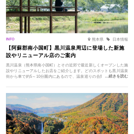
熊本県
日本情報
【阿蘇郡南小国町】黒川温泉周辺に登場した新施
設やリニューアル店のご案内
黒川温泉（熊本県南小国町）とその近郊で最近新しくオープンした施
設やリニューアルしたお店をご紹介します。どのスポットも黒川温泉
街から車で約5～10分圏内にあるので、温泉巡りの合間に気軽に立ち
寄れます。老舗旅館が手掛ける新店舗や、自然豊かな里山カフェ、地
元食材にこだわったレストランなど、多彩な魅力が満載です。黒川温
泉の新たな楽しみとしてチェックしてみてください。