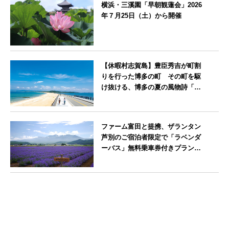
横浜・三溪園「早朝観蓮会」2026
年７月25日（土）から開催
神奈川県
【休暇村志賀島】豊臣秀吉が町割
りを行った博多の町 その町を駆
け抜ける、博多の夏の風物詩「博
多祇園山笠」期間中お子様の宿泊
料金無料
福岡県
ファーム富田と提携、ザランタン
芦別のご宿泊者限定で「ラベンダ
ーバス」無料乗車券付きプランを
販売開始
北海道