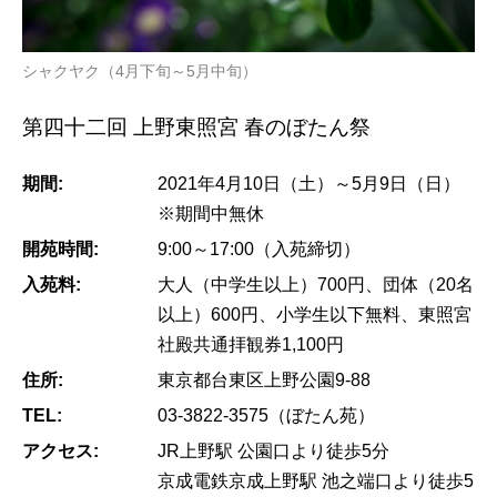
シャクヤク（4月下旬～5月中旬）
第四十二回 上野東照宮 春のぼたん祭
期間:
2021年4月10日（土）～5月9日（日）
※期間中無休
開苑時間:
9:00～17:00（入苑締切）
入苑料:
大人（中学生以上）700円、団体（20名
以上）600円、小学生以下無料、東照宮
社殿共通拝観券1,100円
住所:
東京都台東区上野公園9-88
TEL:
03-3822-3575（ぼたん苑）
アクセス:
JR上野駅 公園口より徒歩5分
京成電鉄京成上野駅 池之端口より徒歩5