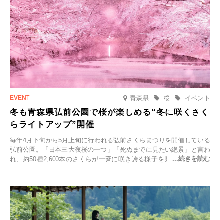
青森県
桜
イベント
冬も青森県弘前公園で桜が楽しめる“冬に咲くさく
らライトアップ”開催
毎年4月下旬から5月上旬に行われる弘前さくらまつりを開催している
弘前公園。「日本三大夜桜の一つ」「死ぬまでに見たい絶景」と言わ
れ、約50種2,600本のさくらが一斉に咲き誇る様子を見に、世界中か
ら観光客が集う人気スポットです。雪の見頃に合わせて2025年12月1
日(月)～2026年2月28日(土)の期間、「冬に咲くさくらライトアップ」
を開催します。