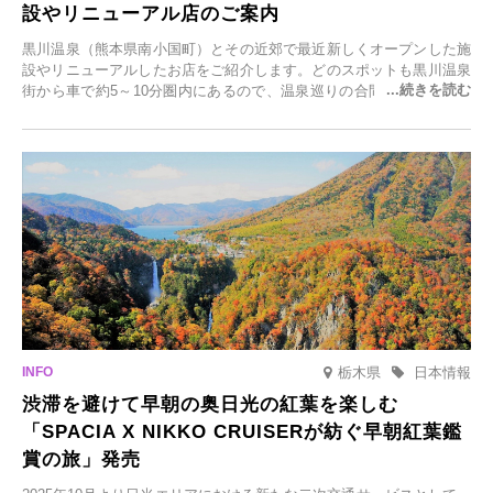
設やリニューアル店のご案内
黒川温泉（熊本県南小国町）とその近郊で最近新しくオープンした施
設やリニューアルしたお店をご紹介します。どのスポットも黒川温泉
街から車で約5～10分圏内にあるので、温泉巡りの合間に気軽に立ち
寄れます。老舗旅館が手掛ける新店舗や、自然豊かな里山カフェ、地
元食材にこだわったレストランなど、多彩な魅力が満載です。黒川温
泉の新たな楽しみとしてチェックしてみてください。
栃木県
日本情報
渋滞を避けて早朝の奥日光の紅葉を楽しむ
「SPACIA X NIKKO CRUISERが紡ぐ早朝紅葉鑑
賞の旅」発売