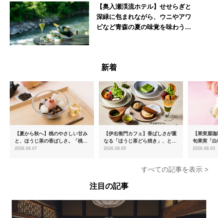
【奥入瀬渓流ホテル】せせらぎと
深緑に包まれながら、ウニやアワ
ビなど青森の夏の味覚を味わうフ
レンチディナーコース
青森県
新着
【夏から秋へ】桃のやさしい甘み
【伊右衛門カフェ】香ばしさが重
【果実屋珈
と、ほうじ茶の香ばしさ。「桃と
なる「ほうじ茶どら焼き」、とろ
旬果実「白
ほうじ茶のあんみつ」を8月中旬
ける「宇治抹茶ティラミス」が新
限定販売
2026.08.07
2026.08.05
2026.08.03
より期間限定販売
登場
すべての記事を表示 >
注目の記事