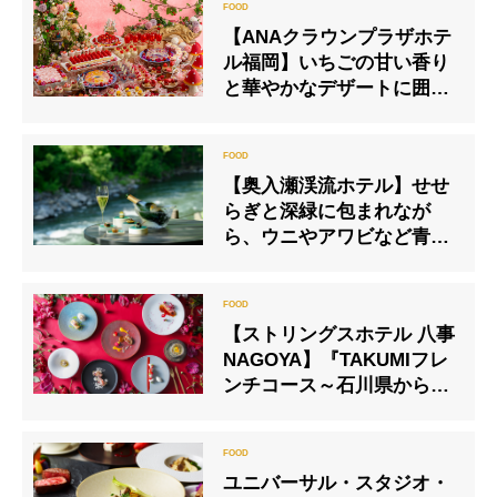
【ANAクラウンプラザホテ
ル福岡】いちごの甘い香り
と華やかなデザートに囲ま
れる至福のティータイム
「ストロベリーデザートビ
ュッフェ ～妖精たちの休日
【奥入瀬渓流ホテル】せせ
～」
らぎと深緑に包まれなが
ら、ウニやアワビなど青森
の夏の味覚を味わうフレン
チディナーコース
【ストリングスホテル 八事
NAGOYA】『TAKUMIフレ
ンチコース～石川県からの
贈り物～』 期間限定販売
ユニバーサル・スタジオ・