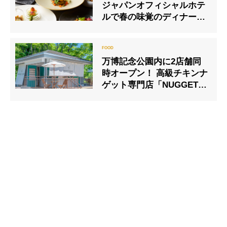
ジャパンオフィシャルホテ
ルで春の味覚のディナーコ
ース
万博記念公園内に2店舗同
時オープン！ 高級チキンナ
ゲット専門店「NUGGET
NUGGET」 セレクトシ
ョップ ビームスがデザイン
した 憩いの空間「LIVING
PARK」＆カフェ
「WEST」