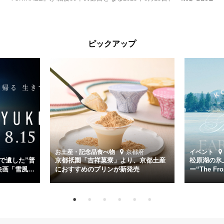
る。公開に先立ちソニー・ピクチャーズ試写室でマスコミ先行試写会
が行われた。
太平洋戦争中に実在した駆逐艦「雪風」。戦場で海に投げ出された多
ピックアップ
くの仲間の命を救い帰還させ、戦後まで生き抜き「幸運艦」と呼ばれ
た雪風と、激動の時代を懸命に生きる人々の姿を壮大なスケールで描
く。
主演は「雪風」の艦長・寺澤一利を演じる竹野内豊。先任伍長・早瀬
幸平を玉木宏が演じるほか、奥平大兼、田中麗奈、石丸幹二、益岡徹
など実力派俳優が共演。そして戦艦大和と運命を共にした帝国海軍・
第二艦隊司令長官、伊藤整一を中井貴一が圧倒的な存在感で演じ切
る。
時代が再び、分断と暴力に揺れる現代。本作は「同じ過ちを繰り返す
道を歩んではいないか」と、彼らが命をかけて守りたいと願っ
お土産・記念品
食べ物
京都府
イベント
た”今”を生きる私達に問いかける。戦後80年、戦争の記憶が薄れゆく
で遺した”普
京都祇園「吉祥菓寮」より、京都土産
松原湖の氷
今だからこそ、尊い平和の価値を未来に繋ぐ作品『雪風 YUKIKAZE』
映画「雪風
におすすめのプリンが新発売
ー“The Fro
15日（金）よ
を多くの方にご覧いただきたい。