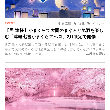
青森県
文化
イベント
【界 津軽】かまくらで大間のまぐろと地酒を楽し
む「津軽七雪かまくらアペロ」2月限定で開催
青森県・大鰐温泉に位置する温泉旅館「界 津軽」は、「七雪かまく
ら」で大間のまぐろと地酒を楽しむ「津軽七雪かまくらアペロ」を今
年も2月限定で開催します。