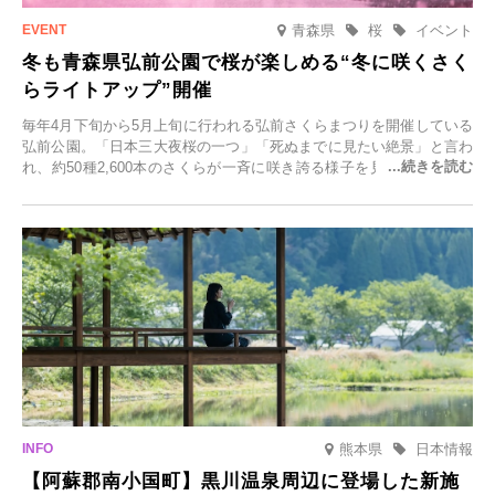
青森県
桜
イベント
冬も青森県弘前公園で桜が楽しめる“冬に咲くさく
らライトアップ”開催
毎年4月下旬から5月上旬に行われる弘前さくらまつりを開催している
弘前公園。「日本三大夜桜の一つ」「死ぬまでに見たい絶景」と言わ
れ、約50種2,600本のさくらが一斉に咲き誇る様子を見に、世界中か
ら観光客が集う人気スポットです。雪の見頃に合わせて2025年12月1
日(月)～2026年2月28日(土)の期間、「冬に咲くさくらライトアップ」
を開催します。
熊本県
日本情報
【阿蘇郡南小国町】黒川温泉周辺に登場した新施