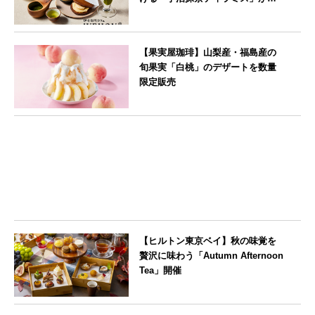
登場
--
【果実屋珈琲】山梨産・福島産の
旬果実「白桃」のデザートを数量
限定販売
東京都
【ヒルトン東京ベイ】秋の味覚を
贅沢に味わう「Autumn Afternoon
Tea」開催
東京都