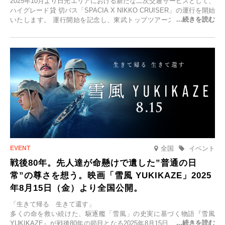
2025年10月より日光エリアにおける新たな二次交通サービスとして、
ハイグレード貸 切バス「SPACIA X NIKKO CRUISER」の運行を開始
いたします。 運行開始を記念し、東武トップツアーズ株式会社では
「SPACIA X NIKKO CRUISERが紡ぐ 早朝紅葉鑑賞の旅」を企画、
2025年9月12日(金)より発売いたします。
全国
イベント
戦後80年。先人達が命懸けで遺した”普通の日
常”の尊さを想う。映画「雪風 YUKIKAZE」2025
年8月15日（金）より全国公開。
「生きて帰る 生きて還す」
多くの命を救い続けた、駆逐艦「雪風」の史実に基づく物語『雪風
YUKIKAZE』が戦後80年の節目となる2025年8月15日、全国公開され