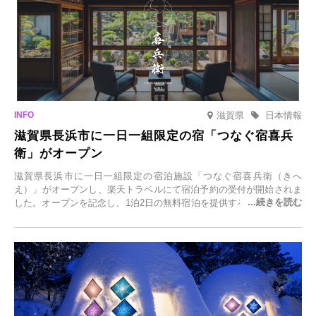
滋賀県
日本情報
滋賀県長浜市に一日一組限定の宿「つなぐ宿喜兵
衛」がオープン
滋賀県長浜市に一日一組限定の宿泊施設「つなぐ宿喜兵衛（きへ
え）」がオープンし、楽天トラベルにて宿泊予約の受付が開始されま
した。オープンを記念し、1泊2日の無料宿泊を提供するキャンペーン
「＃一日一組限定の宿で一生に一度の思い出旅」を実施します。一日
一組限定の宿だからこそ叶う、大切な人との特別な時間を体験いただ
けます。