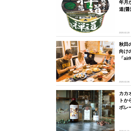
年月
道(醤
2020.02.20
秋田
向け
「air
2020.02.06
カカ
トか
ボレ
2020.01.31