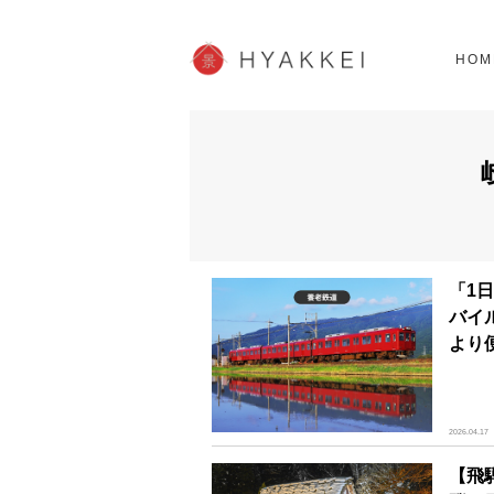
北海道
SHOPPING
62スポット
2
HOM
JP info
「1
バイ
より
2026.04.17
【飛