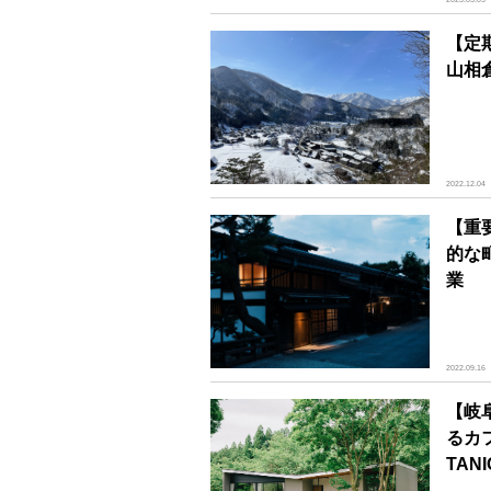
【定
山相
2022.12.04
【重
的な
業
2022.09.16
【岐
るカ
TAN