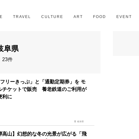
京都
28スポット
E
TRAVEL
CULTURE
ART
FOOD
EVENT
岐阜県
23件
日フリーきっぷ」と「通勤定期券」を モ
ルチケットで販売 養老鉄道のご利用が
便利に
岐阜県
騨高山】幻想的な冬の光景が広がる「飛