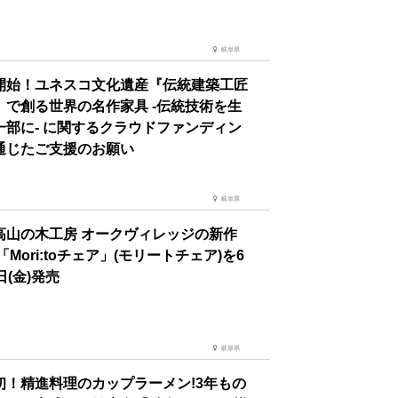
岐阜県
開始！ユネスコ文化遺産『伝統建築工匠
』で創る世界の名作家具 -伝統技術を生
一部に- に関するクラウドファンディン
通じたご支援のお願い
岐阜県
高山の木工房 オークヴィレッジの新作
「Mori:toチェア」(モリートチェア)を6
日(金)発売
岐阜県
初！精進料理のカップラーメン!3年もの