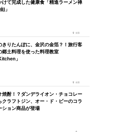
かけて完成した健康食「精進ラーメン禅
油)」
全国
のきりたんぽに、金沢の金箔？！旅行客
の郷土料理を使った料理教室
Kitchen」
全国
オ焼酎！？ダンデライオン・チョコレー
らクラフトジン、オー・ド・ビーのコラ
ーション商品が登場
--