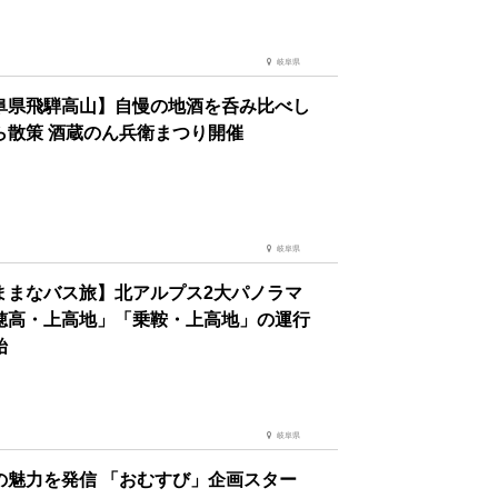
岐阜県
阜県飛騨高山】自慢の地酒を呑み比べし
ら散策 酒蔵のん兵衛まつり開催
岐阜県
ままなバス旅】北アルプス2大パノラマ
穂高・上高地」「乗鞍・上高地」の運行
始
岐阜県
の魅力を発信 「おむすび」企画スター