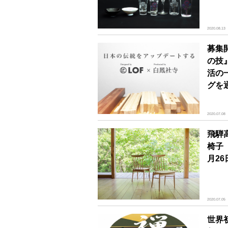
2020.08.13
募集
の技
活の
グを
2020.07.08
飛騨
椅子 
月26
2020.07.05
世界