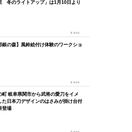
里 冬のライトアップ」は1月10日より
岐阜県
那銀の森】風鈴絵付け体験のワークショ
岐阜県
の町 岐阜県関市から武将の愛刀をイメ
した日本刀デザインのはさみが掛け台付
新登場
岐阜県