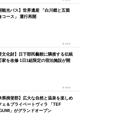
期観光バス】世界遺産 「白川郷と五箇
倉コース」 運行再開
岐阜県
要文化財】日下部民藝館に隣接する伝統
町家を改修 1日1組限定の宿泊施設が開
岐阜県
阜県揖斐郡】広大な自然と温泉を楽しめ
フェ＆プライベートヴィラ 「TEF
IGUMI」がグランドオープン