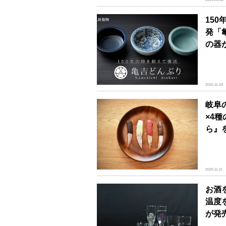
15
発「
の器
2020.11.24
岐阜
×4
ら』を
2020.11.11
お酒
温度
が発