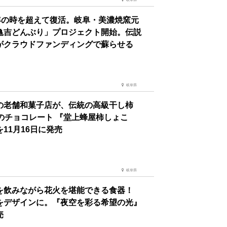
0年の時を超えて復活。岐阜・美濃焼窯元
亀吉どんぶり」プロジェクト開始。伝説
がクラウドファンディングで蘇らせる
岐阜県
の老舗和菓子店が、伝統の高級干し柿
種のチョコレート 『堂上蜂屋柿しょこ
11月16日に発売
岐阜県
を飲みながら花火を堪能できる食器！
をデザインに。『夜空を彩る希望の光』
売