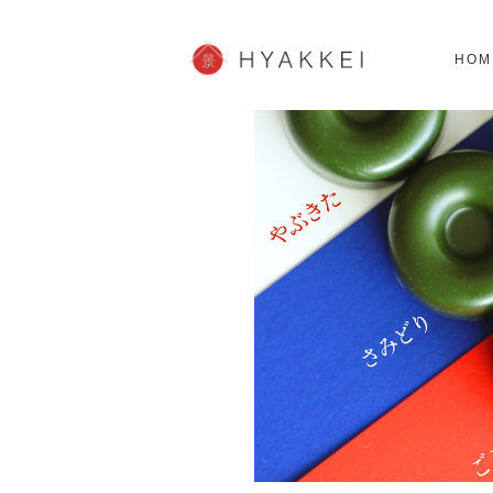
北海道
SHOPPING
62スポット
2
HOM
JP info