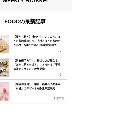
WEEKLY HYAKKEI
FOODの最新記事
【夏から秋へ】桃のやさしい甘みと、ほ
うじ茶の香ばしさ。「桃とほうじ茶のあ
んみつ」を8月中旬より期間限定販売
--
【伊右衛門カフェ】香ばしさが重なる
「ほうじ茶どら焼き」、とろける「宇治
抹茶ティラミス」が新登場
--
【果実屋珈琲】山梨産・福島産の旬果実
「白桃」のデザートを数量限定販売
東京都