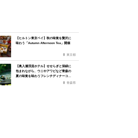
【ヒルトン東京ベイ】秋の味覚を贅沢に
味わう「Autumn Afternoon Tea」開催
東京都
【奥入瀬渓流ホテル】せせらぎと深緑に
包まれながら、ウニやアワビなど青森の
夏の味覚を味わうフレンチディナーコー
ス
青森県