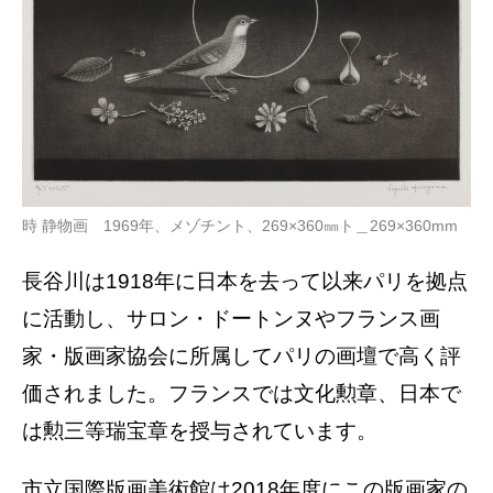
時 静物画 1969年、メゾチント、269×360㎜ト＿269×360mm
長谷川は1918年に日本を去って以来パリを拠点
に活動し、サロン・ドートンヌやフランス画
家・版画家協会に所属してパリの画壇で高く評
価されました。フランスでは文化勲章、日本で
は勲三等瑞宝章を授与されています。
市立国際版画美術館は2018年度にこの版画家の