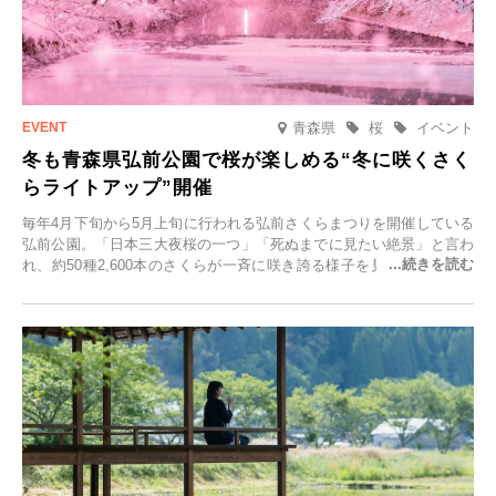
青森県
桜
イベント
冬も青森県弘前公園で桜が楽しめる“冬に咲くさく
らライトアップ”開催
毎年4月下旬から5月上旬に行われる弘前さくらまつりを開催している
弘前公園。「日本三大夜桜の一つ」「死ぬまでに見たい絶景」と言わ
れ、約50種2,600本のさくらが一斉に咲き誇る様子を見に、世界中か
ら観光客が集う人気スポットです。雪の見頃に合わせて2025年12月1
日(月)～2026年2月28日(土)の期間、「冬に咲くさくらライトアップ」
を開催します。