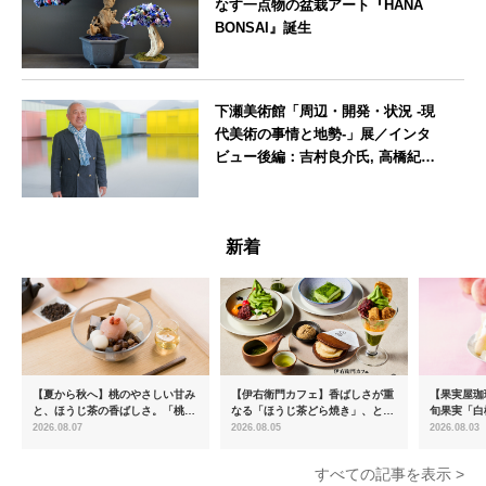
なす一点物の盆栽アート『HANA
BONSAI』誕生
東京都
下瀬美術館「周辺・開発・状況 -現
代美術の事情と地勢-」展／インタ
ビュー後編：吉村良介氏, 高橋紀成
氏, Mario Christiano氏, Stefano
Pesce氏
広島県
新着
【夏から秋へ】桃のやさしい甘み
【伊右衛門カフェ】香ばしさが重
【果実屋珈
と、ほうじ茶の香ばしさ。「桃と
なる「ほうじ茶どら焼き」、とろ
旬果実「白
ほうじ茶のあんみつ」を8月中旬
ける「宇治抹茶ティラミス」が新
限定販売
2026.08.07
2026.08.05
2026.08.03
より期間限定販売
登場
すべての記事を表示 >