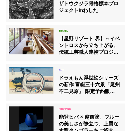
ザトウクジラ骨格標本プロ
ジェクトinわした
【星野リゾート 界】～イベ
ントロスから立ち上がる、
伝統工芸職人連携プロジェ
クト～温泉旅館で「リモー
ト益子陶器市」開催
ドラえもん浮世絵シリーズ
の新作 富嶽三十六景「尾州
不二見原」 限定予約販売開
始
能登ヒバ × 越前塗。ブルー
の美しさが際立つ、上質な
木製タンブラーをご紹介