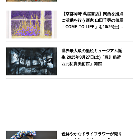
山形県
【京都岡崎 蔦屋書店】関西を拠点
に活動を行う画家 山田千尋の個展
「COME TO LIFE」を10/25(土)よ
り開催
京都府
世界最大級の墨絵ミュージアム誕
生 2025年9月27日(土)「豊川稲荷
西元祐貴美術館」開館
愛知県
色鮮やかなドライフラワーが織り