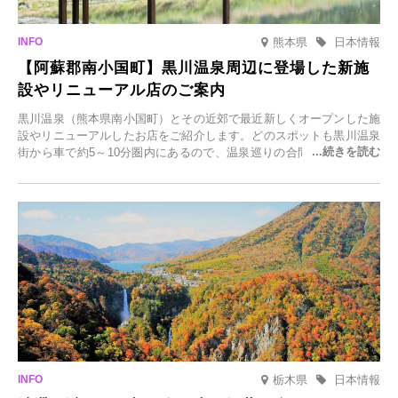
熊本県
日本情報
【阿蘇郡南小国町】黒川温泉周辺に登場した新施
設やリニューアル店のご案内
黒川温泉（熊本県南小国町）とその近郊で最近新しくオープンした施
設やリニューアルしたお店をご紹介します。どのスポットも黒川温泉
街から車で約5～10分圏内にあるので、温泉巡りの合間に気軽に立ち
寄れます。老舗旅館が手掛ける新店舗や、自然豊かな里山カフェ、地
元食材にこだわったレストランなど、多彩な魅力が満載です。黒川温
泉の新たな楽しみとしてチェックしてみてください。
栃木県
日本情報