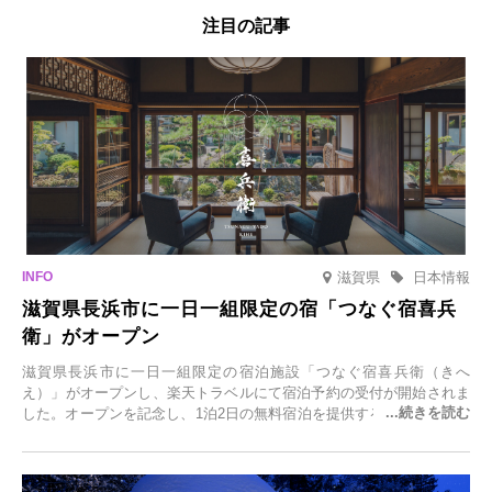
注目の記事
滋賀県
日本情報
滋賀県長浜市に一日一組限定の宿「つなぐ宿喜兵
衛」がオープン
滋賀県長浜市に一日一組限定の宿泊施設「つなぐ宿喜兵衛（きへ
え）」がオープンし、楽天トラベルにて宿泊予約の受付が開始されま
した。オープンを記念し、1泊2日の無料宿泊を提供するキャンペーン
「＃一日一組限定の宿で一生に一度の思い出旅」を実施します。一日
一組限定の宿だからこそ叶う、大切な人との特別な時間を体験いただ
けます。