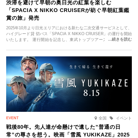
渋滞を避けて早朝の奥日光の紅葉を楽しむ
「SPACIA X NIKKO CRUISERが紡ぐ早朝紅葉鑑
賞の旅」発売
2025年10月より日光エリアにおける新たな二次交通サービスとして、
ハイグレード貸 切バス「SPACIA X NIKKO CRUISER」の運行を開始
いたします。 運行開始を記念し、東武トップツアーズ株式会社では
「SPACIA X NIKKO CRUISERが紡ぐ 早朝紅葉鑑賞の旅」を企画、
2025年9月12日(金)より発売いたします。
全国
イベント
戦後80年。先人達が命懸けで遺した”普通の日
常”の尊さを想う。映画「雪風 YUKIKAZE」2025