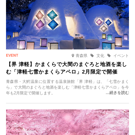
青森県
文化
イベント
【界 津軽】かまくらで大間のまぐろと地酒を楽し
む「津軽七雪かまくらアペロ」2月限定で開催
青森県・大鰐温泉に位置する温泉旅館「界 津軽」は、「七雪かまく
ら」で大間のまぐろと地酒を楽しむ「津軽七雪かまくらアペロ」を今
年も2月限定で開催します。