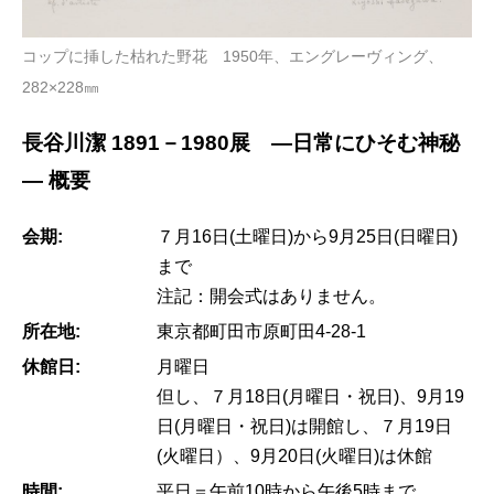
コップに挿した枯れた野花 1950年、エングレーヴィング、
282×228㎜
長谷川潔 1891－1980展 ―日常にひそむ神秘
― 概要
会期:
７月16日(土曜日)から9月25日(日曜日)
まで
注記：開会式はありません。
所在地:
東京都町田市原町田4-28-1
休館日:
月曜日
但し、７月18日(月曜日・祝日)、9月19
日(月曜日・祝日)は開館し、７月19日
(火曜日）、9月20日(火曜日)は休館
時間:
平日＝午前10時から午後5時まで